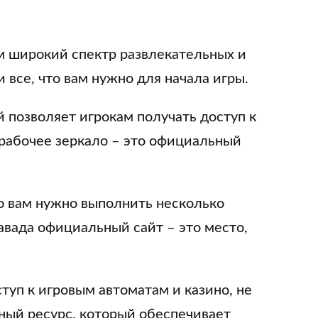
ам широкий спектр развлекательных и
все, что вам нужно для начала игры.
й позволяет игрокам получать доступ к
 рабочее зеркало – это официальный
го вам нужно выполнить несколько
Вавада официальный сайт – это место,
туп к игровым автоматам и казино, не
ный ресурс, который обеспечивает