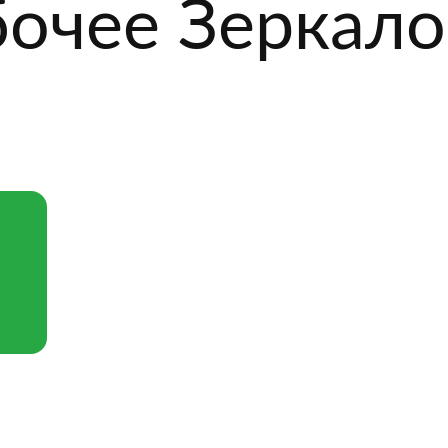
бочее Зеркало