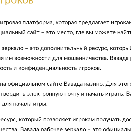
гроков
-игровая платформа, которая предлагает игрок
альный сайт – это место, где вы можете найти 
а зеркало – это дополнительный ресурс, которы
ляя им возможности для мошенничества. Вавада
ность и конфиденциальность игроков.
 на официальном сайте Вавада казино. Для это
дтвердить электронную почту и начать играть. 
 для начала игры.
есурс, который позволяет игрокам получать дос
ества. Вавада рабочее зеркало – это официаль