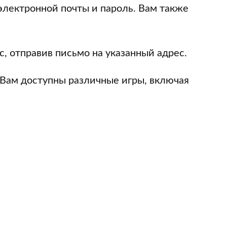
 электронной почты и пароль. Вам также
, отправив письмо на указанный адрес.
 Вам доступны различные игры, включая