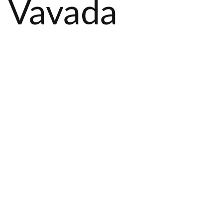
 Vavada