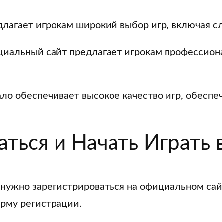
лагает игрокам широкий выбор игр, включая сло
циальный сайт предлагает игрокам профессион
ало обеспечивает высокое качество игр, обеспе
аться и Начать Играть 
м нужно зарегистрироваться на официальном сай
орму регистрации.