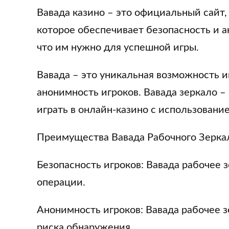
Вавада казино – это официальный сайт,
которое обеспечивает безопасность и а
что им нужно для успешной игры.
Вавада – это уникальная возможность и
анонимность игроков. Вавада зеркало –
играть в онлайн-казино с использовани
Преимущества Вавада Рабочного Зерка
Безопасность игроков: Вавада рабочее
операции.
Анонимность игроков: Вавада рабочее з
риска обнаружения.