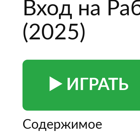
Вход на Ра
(2025)
▶️ ИГРАТЬ
Содержимое