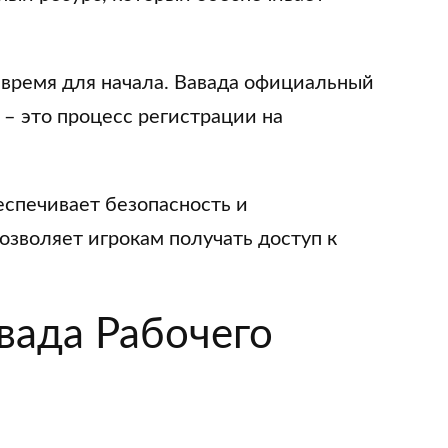
 время для начала. Вавада официальный
д – это процесс регистрации на
еспечивает безопасность и
озволяет игрокам получать доступ к
вада Рабочего