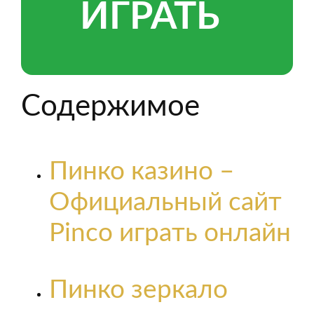
ИГРАТЬ
Содержимое
Пинко казино –
Официальный сайт
Pinco играть онлайн
Пинко зеркало