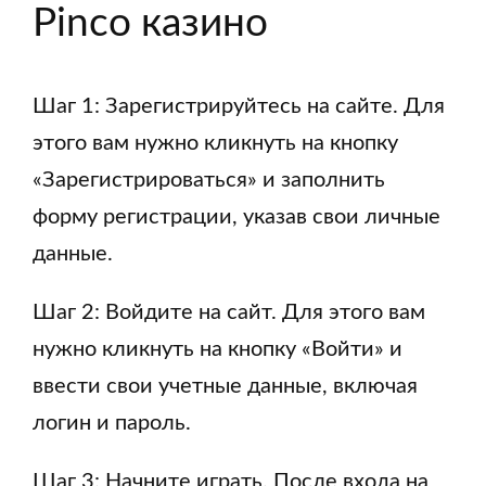
Pinco казино
Шаг 1: Зарегистрируйтесь на сайте. Для
этого вам нужно кликнуть на кнопку
«Зарегистрироваться» и заполнить
форму регистрации, указав свои личные
данные.
Шаг 2: Войдите на сайт. Для этого вам
нужно кликнуть на кнопку «Войти» и
ввести свои учетные данные, включая
логин и пароль.
Шаг 3: Начните играть. После входа на