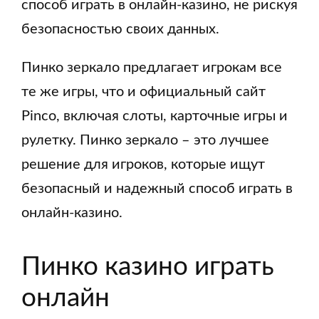
способ играть в онлайн-казино, не рискуя
безопасностью своих данных.
Пинко зеркало предлагает игрокам все
те же игры, что и официальный сайт
Pinco, включая слоты, карточные игры и
рулетку. Пинко зеркало – это лучшее
решение для игроков, которые ищут
безопасный и надежный способ играть в
онлайн-казино.
Пинко казино играть
онлайн