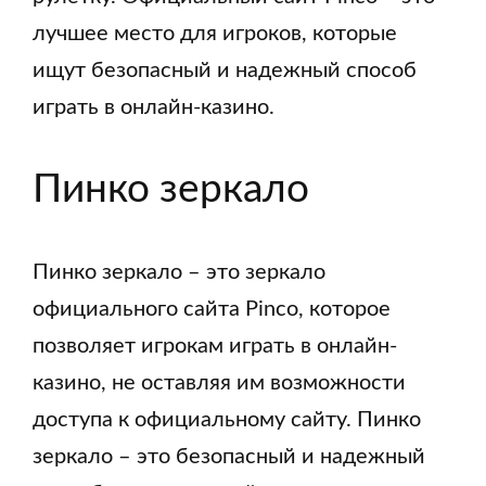
лучшее место для игроков, которые
ищут безопасный и надежный способ
играть в онлайн-казино.
Пинко зеркало
Пинко зеркало – это зеркало
официального сайта Pinco, которое
позволяет игрокам играть в онлайн-
казино, не оставляя им возможности
доступа к официальному сайту. Пинко
зеркало – это безопасный и надежный