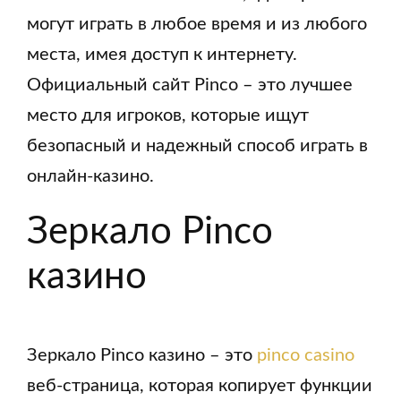
могут играть в любое время и из любого
места, имея доступ к интернету.
Официальный сайт Pinco – это лучшее
место для игроков, которые ищут
безопасный и надежный способ играть в
онлайн-казино.
Зеркало Pinco
казино
Зеркало Pinco казино – это
pinco casino
веб-страница, которая копирует функции