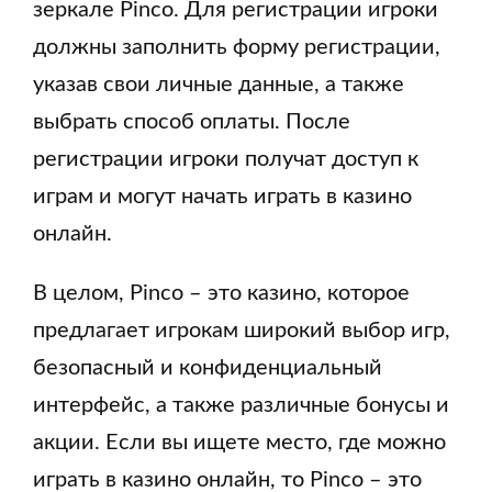
зеркале Pinco. Для регистрации игроки
должны заполнить форму регистрации,
указав свои личные данные, а также
выбрать способ оплаты. После
регистрации игроки получат доступ к
играм и могут начать играть в казино
онлайн.
В целом, Pinco – это казино, которое
предлагает игрокам широкий выбор игр,
безопасный и конфиденциальный
интерфейс, а также различные бонусы и
акции. Если вы ищете место, где можно
играть в казино онлайн, то Pinco – это