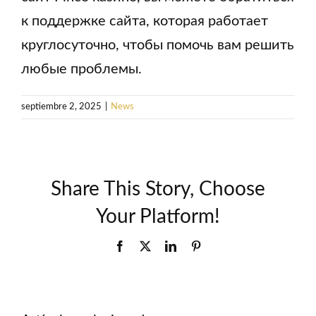
к поддержке сайта, которая работает
круглосуточно, чтобы помочь вам решить
любые проблемы.
septiembre 2, 2025
|
News
Share This Story, Choose
Your Platform!
Facebook
X
LinkedIn
Pinterest