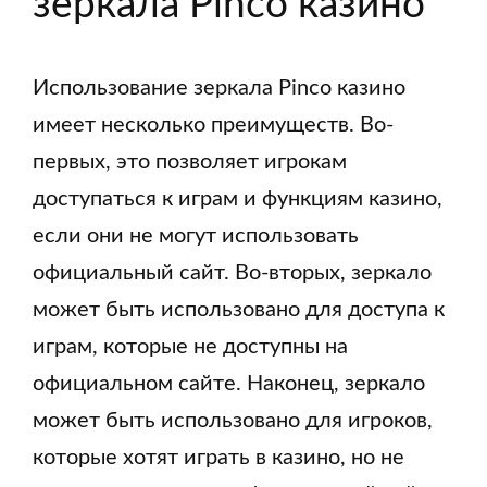
зеркала Pinco казино
Использование зеркала Pinco казино
имеет несколько преимуществ. Во-
первых, это позволяет игрокам
доступаться к играм и функциям казино,
если они не могут использовать
официальный сайт. Во-вторых, зеркало
может быть использовано для доступа к
играм, которые не доступны на
официальном сайте. Наконец, зеркало
может быть использовано для игроков,
которые хотят играть в казино, но не