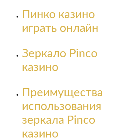
Пинко казино
играть онлайн
Зеркало Pinco
казино
Преимущества
использования
зеркала Pinco
казино