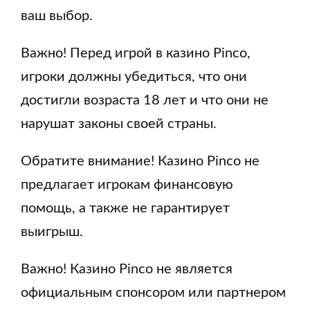
ваш выбор.
Важно! Перед игрой в казино Pinco,
игроки должны убедиться, что они
достигли возраста 18 лет и что они не
нарушат законы своей страны.
Обратите внимание! Казино Pinco не
предлагает игрокам финансовую
помощь, а также не гарантирует
выигрыш.
Важно! Казино Pinco не является
официальным спонсором или партнером