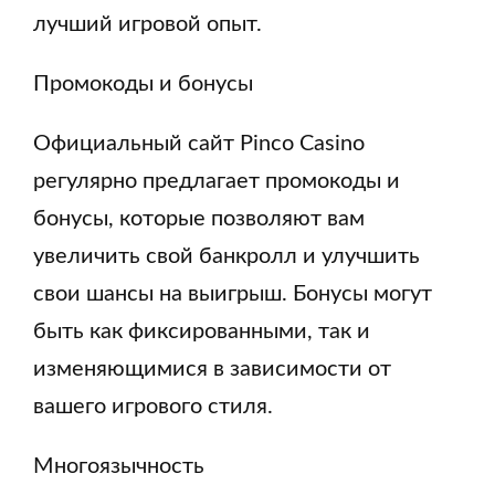
лучший игровой опыт.
Промокоды и бонусы
Официальный сайт Pinco Casino
регулярно предлагает промокоды и
бонусы, которые позволяют вам
увеличить свой банкролл и улучшить
свои шансы на выигрыш. Бонусы могут
быть как фиксированными, так и
изменяющимися в зависимости от
вашего игрового стиля.
Многоязычность