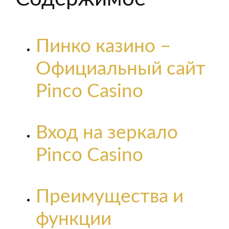
Пинко казино –
Официальный сайт
Pinco Casino
Вход на зеркало
Pinco Casino
Преимущества и
функции