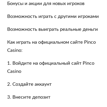
Бонусы и акции для новых игроков
Возможность играть с другими игроками
Возможность выиграть реальные деньги
Как играть на официальном сайте Pinco
Casino:
1. Войдите на официальный сайт Pinco
Casino
2. Создайте аккаунт
3. Внесите депозит