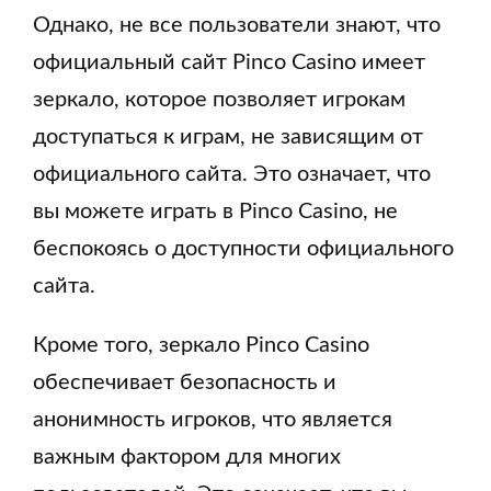
Однако, не все пользователи знают, что
официальный сайт Pinco Casino имеет
зеркало, которое позволяет игрокам
доступаться к играм, не зависящим от
официального сайта. Это означает, что
вы можете играть в Pinco Casino, не
беспокоясь о доступности официального
сайта.
Кроме того, зеркало Pinco Casino
обеспечивает безопасность и
анонимность игроков, что является
важным фактором для многих