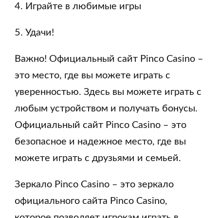
4. Играйте в любимые игры
5. Удачи!
Важно! Официальный сайт Pinco Casino –
это место, где вы можете играть с
уверенностью. Здесь вы можете играть с
любым устройством и получать бонусы.
Официальный сайт Pinco Casino – это
безопасное и надежное место, где вы
можете играть с друзьями и семьей.
Зеркало Pinco Casino – это зеркало
официального сайта Pinco Casino,
которое позволяет игрокам играть в