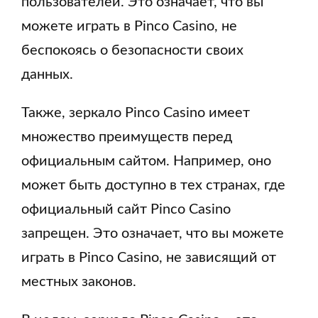
пользователей. Это означает, что вы
можете играть в Pinco Casino, не
беспокоясь о безопасности своих
данных.
Также, зеркало Pinco Casino имеет
множество преимуществ перед
официальным сайтом. Например, оно
может быть доступно в тех странах, где
официальный сайт Pinco Casino
запрещен. Это означает, что вы можете
играть в Pinco Casino, не зависящий от
местных законов.