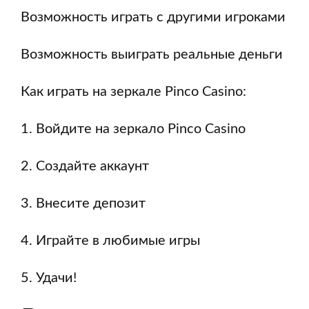
Возможность играть с другими игроками
Возможность выиграть реальные деньги
Как играть на зеркале Pinco Casino:
1. Войдите на зеркало Pinco Casino
2. Создайте аккаунт
3. Внесите депозит
4. Играйте в любимые игры
5. Удачи!