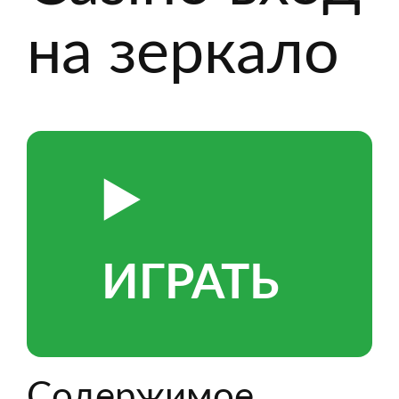
на зеркало
▶️
ИГРАТЬ
Содержимое