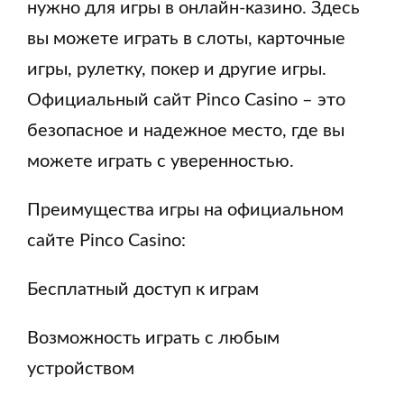
нужно для игры в онлайн-казино. Здесь
вы можете играть в слоты, карточные
игры, рулетку, покер и другие игры.
Официальный сайт Pinco Casino – это
безопасное и надежное место, где вы
можете играть с уверенностью.
Преимущества игры на официальном
сайте Pinco Casino:
Бесплатный доступ к играм
Возможность играть с любым
устройством