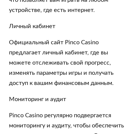
устройстве, где есть интернет.
Личный кабинет
Официальный сайт Pinco Casino
предлагает личный кабинет, где вы
можете отслеживать свой прогресс,
изменять параметры игры и получать
доступ к вашим финансовым данным.
Мониторинг и аудит
Pinco Casino регулярно подвергается
мониторингу и аудиту, чтобы обеспечить