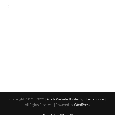
онлайн
акции.1466
Kasino
казино
Mostbet
безопасность
v
и
Chicken
esk
лицензия.1717
Road
republice
spel
zpsoby
bij
platby
online
a
casino
vbru.570
in
Copyright 2012 - 2022 |
Avada Website Builder
by
ThemeFusion
|
(2)
Nederland
All Rights Reserved | Powered by
WordPress
Vodka