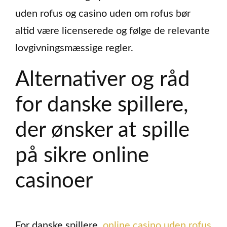
uden rofus og casino uden om rofus bør
altid være licenserede og følge de relevante
lovgivningsmæssige regler.
Alternativer og råd
for danske spillere,
der ønsker at spille
på sikre online
casinoer
For danske spillere,
online casino uden rofus