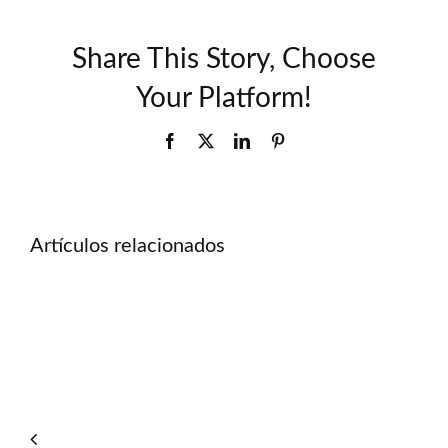
Share This Story, Choose
Your Platform!
Facebook
X
LinkedIn
Pinterest
Artículos relacionados
Vodka
онлайн
казино
бонусы
Vodka
и