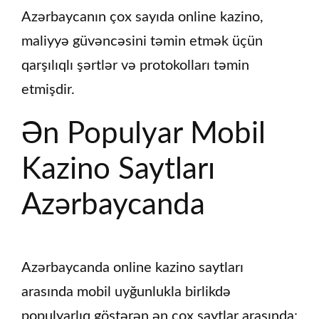
Azərbaycanın çox sayıda online kazino,
maliyyə güvəncəsini təmin etmək üçün
qarşılıqlı şərtlər və protokolları təmin
etmişdir.
Ən Populyar Mobil
Kazino Saytları
Azərbaycanda
Azərbaycanda online kazino saytları
arasında mobil uyğunlukla birlikdə
populyarlıq göstərən ən çox saytlar arasında: