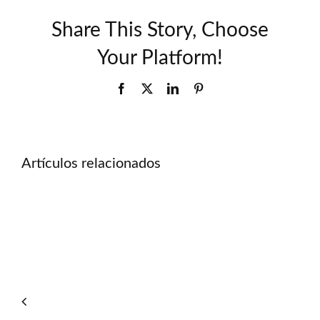
Share This Story, Choose
Your Platform!
Facebook
X
LinkedIn
Pinterest
Artículos relacionados
Vodka
онлайн
казино
бонусы
Vodka
и
онлайн