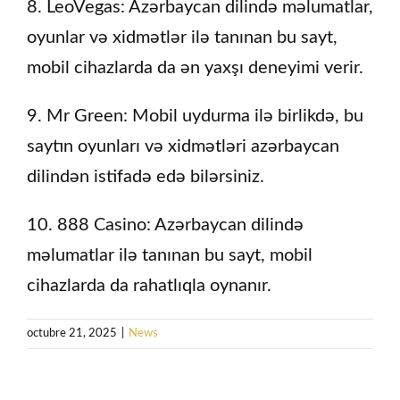
8. LeoVegas: Azərbaycan dilində məlumatlar,
oyunlar və xidmətlər ilə tanınan bu sayt,
mobil cihazlarda da ən yaxşı deneyimi verir.
9. Mr Green: Mobil uydurma ilə birlikdə, bu
saytın oyunları və xidmətləri azərbaycan
dilindən istifadə edə bilərsiniz.
10. 888 Casino: Azərbaycan dilində
məlumatlar ilə tanınan bu sayt, mobil
cihazlarda da rahatlıqla oynanır.
octubre 21, 2025
|
News