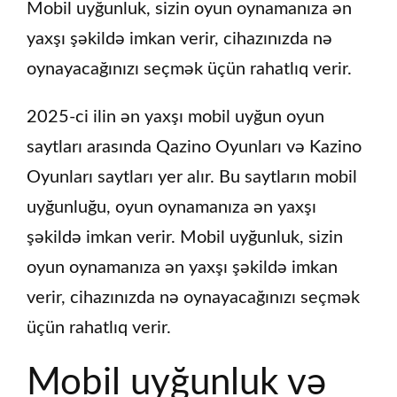
Mobil uyğunluk, sizin oyun oynamanıza ən
yaxşı şəkildə imkan verir, cihazınızda nə
oynayacağınızı seçmək üçün rahatlıq verir.
2025-ci ilin ən yaxşı mobil uyğun oyun
saytları arasında Qazino Oyunları və Kazino
Oyunları saytları yer alır. Bu saytların mobil
uyğunluğu, oyun oynamanıza ən yaxşı
şəkildə imkan verir. Mobil uyğunluk, sizin
oyun oynamanıza ən yaxşı şəkildə imkan
verir, cihazınızda nə oynayacağınızı seçmək
üçün rahatlıq verir.
Mobil uyğunluk və