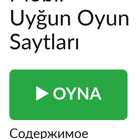
Uyğun Oyun
Saytları
▶️ OYNA
Содержимое