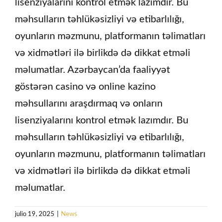
lisenziyalarını kontrol etmək lazımdır. Bu
məhsulların təhlükəsizliyi və etibarlılığı,
oyunların məzmunu, platformanın təlimatları
və xidmətləri ilə birlikdə də dikkat etməli
məlumatlar. Azərbaycan’da faaliyyət
göstərən casino və online kazino
məhsullarını araşdırmaq və onların
lisenziyalarını kontrol etmək lazımdır. Bu
məhsulların təhlükəsizliyi və etibarlılığı,
oyunların məzmunu, platformanın təlimatları
və xidmətləri ilə birlikdə də dikkat etməli
məlumatlar.
julio 19, 2025
|
News