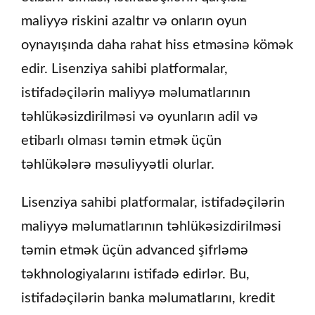
maliyyə riskini azaltır və onların oyun
oynayışında daha rahat hiss etməsinə kömək
edir. Lisenziya sahibi platformalar,
istifadəçilərin maliyyə məlumatlarının
təhlükəsizdirilməsi və oyunların adil və
etibarlı olması təmin etmək üçün
təhlükələrə məsuliyyətli olurlar.
Lisenziya sahibi platformalar, istifadəçilərin
maliyyə məlumatlarının təhlükəsizdirilməsi
təmin etmək üçün advanced şifrləmə
təkhnologiyalarını istifadə edirlər. Bu,
istifadəçilərin banka məlumatlarını, kredit