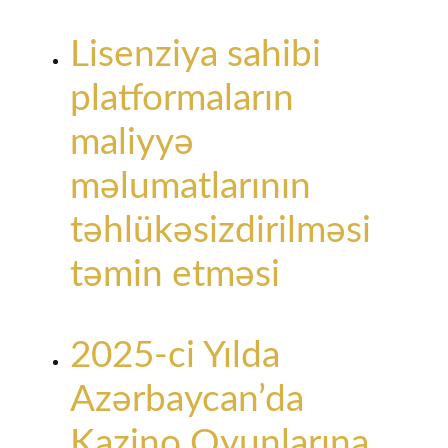
Lisenziya sahibi
platformaların
maliyyə
məlumatlarının
təhlükəsizdirilməsi
təmin etməsi
2025-ci Yılda
Azərbaycan’da
Kazino Oyunlarına