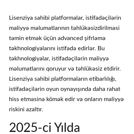
Lisenziya sahibi platformalar, istifadəçilərin
maliyyə məlumatlarının təhlükəsizdirilməsi
təmin etmək üçün advanced şifrləmə
təkhnologiyalarını istifadə edirlər. Bu
təkhnologiyalar, istifadəçilərin maliyyə
məlumatlarını qoruyur və təhlükəsiz etdirir.
Lisenziya sahibi platformaların etibarlılığı,
istifadəçilərin oyun oynayışında daha rahat
hiss etməsinə kömək edir və onların maliyyə
riskini azaltır.
2025-ci Yılda