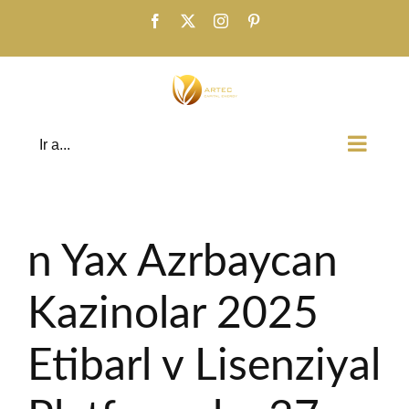
Saltar
Facebook
X
Instagram
Pinterest
al
contenido
Ir a...
n Yax Azrbaycan
Kazinolar 2025
Etibarl v Lisenziyal