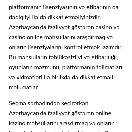
platformanın lisenziyasının və etibarının da
dəqiqliyi ilə də dikkat etməliyinizdir.
Azərbaycan’da faaliyyət göstərən casino və
casino online məhsullarını araşdırmaq və
onların lisenziyalarını kontrol etmək lazımdır.
Bu məhsulların təhlükəsizliyi və etibarlılığı,
oyunların məzmunu, platformanın təlimatları
və xidmətləri ilə birlikdə də dikkat etməli
məlumatlar.
Seçmə sərhədindən keçirərkən,
Azərbaycan’da faaliyyət göstərən online
kazino məhsullarını araşdırmaq və onların