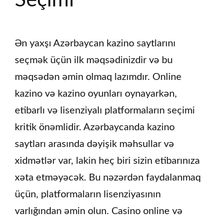
Ən yaxşı Azərbaycan kazino saytlarını
seçmək üçün ilk məqsədinizdir və bu
məqsədən əmin olmaq lazımdır. Online
kazino və kazino oyunları oynayarkən,
etibarlı və lisenziyalı platformaların seçimi
kritik önəmlidir. Azərbaycanda kazino
saytları arasında dəyişik məhsullar və
xidmətlər var, lakin heç biri sizin etibarınıza
xəta etməyəcək. Bu nəzərdən faydalanmaq
üçün, platformaların lisenziyasının
varlığından əmin olun. Casino online və