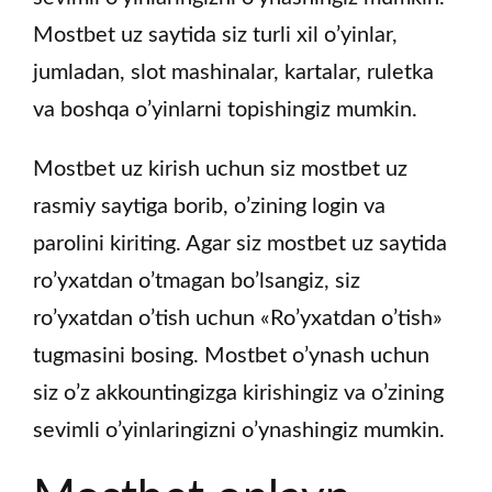
Mostbet uz saytida siz turli xil o’yinlar,
jumladan, slot mashinalar, kartalar, ruletka
va boshqa o’yinlarni topishingiz mumkin.
Mostbet uz kirish uchun siz mostbet uz
rasmiy saytiga borib, o’zining login va
parolini kiriting. Agar siz mostbet uz saytida
ro’yxatdan o’tmagan bo’lsangiz, siz
ro’yxatdan o’tish uchun «Ro’yxatdan o’tish»
tugmasini bosing. Mostbet o’ynash uchun
siz o’z akkountingizga kirishingiz va o’zining
sevimli o’yinlaringizni o’ynashingiz mumkin.