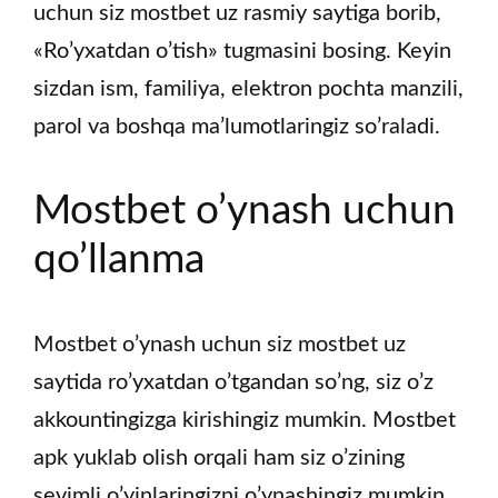
uchun siz mostbet uz rasmiy saytiga borib,
«Ro’yxatdan o’tish» tugmasini bosing. Keyin
sizdan ism, familiya, elektron pochta manzili,
parol va boshqa ma’lumotlaringiz so’raladi.
Mostbet o’ynash uchun
qo’llanma
Mostbet o’ynash uchun siz mostbet uz
saytida ro’yxatdan o’tgandan so’ng, siz o’z
akkountingizga kirishingiz mumkin. Mostbet
apk yuklab olish orqali ham siz o’zining
sevimli o’yinlaringizni o’ynashingiz mumkin.