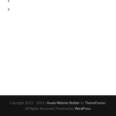
онлайн
акции.1466
Kasino
казино
Mostbet
безопасность
v
и
Chicken
esk
лицензия.1717
Road
republice
spel
zpsoby
bij
platby
online
a
casino
vbru.570
in
Copyright 2012 - 2022 |
Avada Website Builder
by
ThemeFusion
|
(2)
Nederland
All Rights Reserved | Powered by
WordPress
Vodka