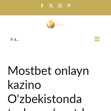
Saltar
Facebook
X
Instagram
Pinterest
al
contenido
Ir a...
Mostbet onlayn
kazino
O‘zbekistonda