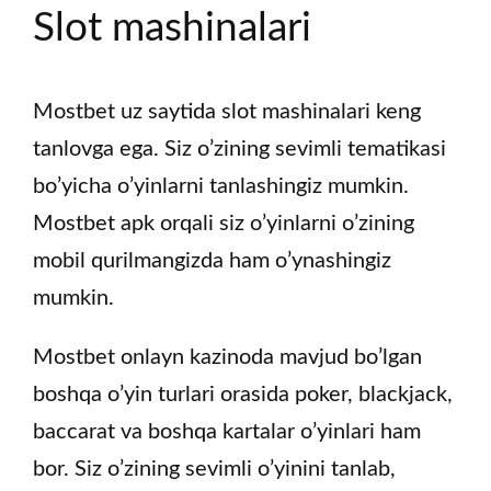
Slot mashinalari
Mostbet uz saytida slot mashinalari keng
tanlovga ega. Siz o’zining sevimli tematikasi
bo’yicha o’yinlarni tanlashingiz mumkin.
Mostbet apk orqali siz o’yinlarni o’zining
mobil qurilmangizda ham o’ynashingiz
mumkin.
Mostbet onlayn kazinoda mavjud bo’lgan
boshqa o’yin turlari orasida poker, blackjack,
baccarat va boshqa kartalar o’yinlari ham
bor. Siz o’zining sevimli o’yinini tanlab,