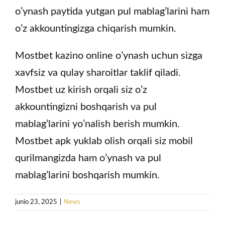
o’ynash paytida yutgan pul mablag’larini ham
o’z akkountingizga chiqarish mumkin.
Mostbet kazino online o’ynash uchun sizga
xavfsiz va qulay sharoitlar taklif qiladi.
Mostbet uz kirish orqali siz o’z
akkountingizni boshqarish va pul
mablag’larini yo’nalish berish mumkin.
Mostbet apk yuklab olish orqali siz mobil
qurilmangizda ham o’ynash va pul
mablag’larini boshqarish mumkin.
junio 23, 2025
|
News