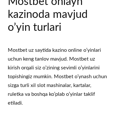
Mostbet onlayn
kazinoda mavjud
o’yin turlari
Mostbet uz saytida kazino online o’yinlari
uchun keng tanlov mavjud. Mostbet uz
kirish orqali siz o’zining sevimli o’yinlarini
topishingiz mumkin. Mostbet o’ynash uchun
sizga turli xil slot mashinalar, kartalar,
ruletka va boshqa ko’plab o’yinlar taklif
etiladi.