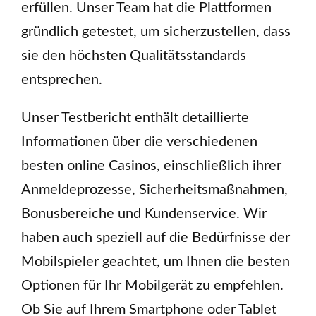
erfüllen. Unser Team hat die Plattformen
gründlich getestet, um sicherzustellen, dass
sie den höchsten Qualitätsstandards
entsprechen.
Unser Testbericht enthält detaillierte
Informationen über die verschiedenen
besten online Casinos, einschließlich ihrer
Anmeldeprozesse, Sicherheitsmaßnahmen,
Bonusbereiche und Kundenservice. Wir
haben auch speziell auf die Bedürfnisse der
Mobilspieler geachtet, um Ihnen die besten
Optionen für Ihr Mobilgerät zu empfehlen.
Ob Sie auf Ihrem Smartphone oder Tablet