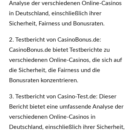
Analyse der verschiedenen Online-Casinos
in Deutschland, einschließlich ihrer
Sicherheit, Fairness und Bonusraten.
2. Testbericht von CasinoBonus.de:
CasinoBonus.de bietet Testberichte zu
verschiedenen Online-Casinos, die sich auf
die Sicherheit, die Fairness und die
Bonusraten konzentrieren.
3. Testbericht von Casino-Test.de: Dieser
Bericht bietet eine umfassende Analyse der
verschiedenen Online-Casinos in
Deutschland, einschließlich ihrer Sicherheit,