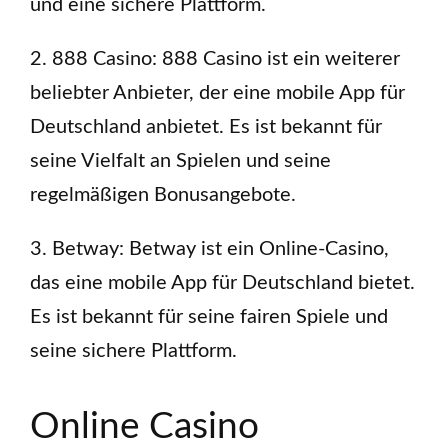
und eine sichere Plattform.
2. 888 Casino: 888 Casino ist ein weiterer
beliebter Anbieter, der eine mobile App für
Deutschland anbietet. Es ist bekannt für
seine Vielfalt an Spielen und seine
regelmäßigen Bonusangebote.
3. Betway: Betway ist ein Online-Casino,
das eine mobile App für Deutschland bietet.
Es ist bekannt für seine fairen Spiele und
seine sichere Plattform.
Online Casino