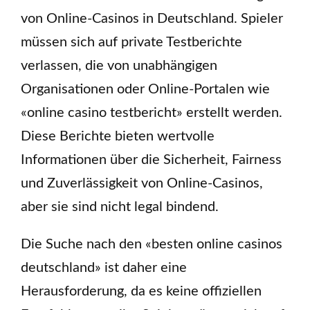
von Online-Casinos in Deutschland. Spieler
müssen sich auf private Testberichte
verlassen, die von unabhängigen
Organisationen oder Online-Portalen wie
«online casino testbericht» erstellt werden.
Diese Berichte bieten wertvolle
Informationen über die Sicherheit, Fairness
und Zuverlässigkeit von Online-Casinos,
aber sie sind nicht legal bindend.
Die Suche nach den «besten online casinos
deutschland» ist daher eine
Herausforderung, da es keine offiziellen