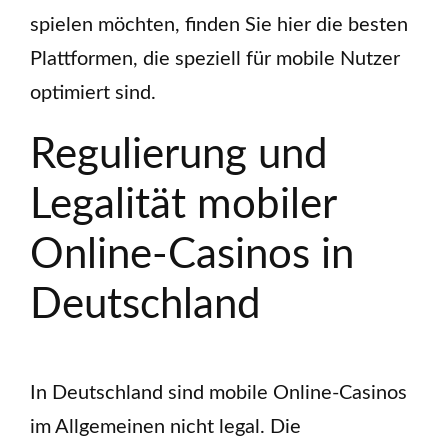
spielen möchten, finden Sie hier die besten
Plattformen, die speziell für mobile Nutzer
optimiert sind.
Regulierung und
Legalität mobiler
Online-Casinos in
Deutschland
In Deutschland sind mobile Online-Casinos
im Allgemeinen nicht legal. Die