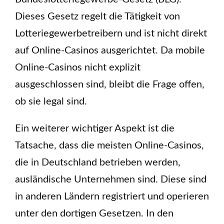
Dieses Gesetz regelt die Tätigkeit von
Lotteriegewerbetreibern und ist nicht direkt
auf Online-Casinos ausgerichtet. Da mobile
Online-Casinos nicht explizit
ausgeschlossen sind, bleibt die Frage offen,
ob sie legal sind.
Ein weiterer wichtiger Aspekt ist die
Tatsache, dass die meisten Online-Casinos,
die in Deutschland betrieben werden,
ausländische Unternehmen sind. Diese sind
in anderen Ländern registriert und operieren
unter den dortigen Gesetzen. In den