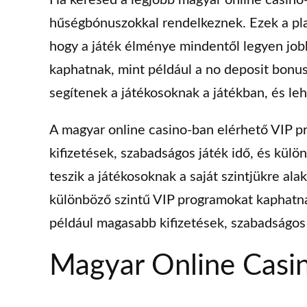
hűségbónuszokkal rendelkeznek. Ezek a pl
hogy a játék élménye mindentől legyen job
kaphatnak, mint például a no deposit bonu
segítenek a játékosoknak a játékban, és lehe
A magyar online casino-ban elérhető VIP p
kifizetések, szabadságos játék idő, és külö
teszik a játékosoknak a saját szintjükre ala
különböző szintű VIP programokat kaphatna
például magasabb kifizetések, szabadságos j
Magyar Online Casi