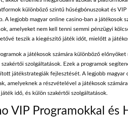
atformok különböző szintű hűségbónuszokat és VIP 
b. A legjobb magyar online casino-ban a játékosok
sok, amelyeket nem kell tenni semmi pénzügyi kölcs
tővé teszik a kiegészítő játék időt, mielőtt a játék
rogramok a játékosok számára különböző előnyöket
n szakértői szolgáltatások. Ezek a programok segíte
kított játékstrategiák fejlesztését. A legjobb magya
k, amelyeknek a részvételével a játékosok számára
áték idő, és külön szakértői szolgáltatások.
no VIP Programokkal és