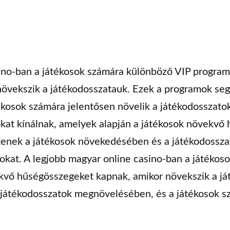
ino-ban a játékosok számára különböző VIP programo
övekszik a játékodosszatauk. Ezek a programok seg
kosok számára jelentősen növelik a játékodosszatok
kat kínálnak, amelyek alapján a játékosok növekvő
ítenek a játékosok növekedésében és a játékodossz
tokat. A legjobb magyar online casino-ban a játéko
ekvő hűségösszegeket kapnak, amikor növekszik a j
játékodosszatok megnövelésében, és a játékosok sz