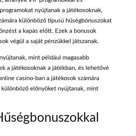
programokat nyújtanak a játékosoknak,
 számára különböző típusú hűségbónuszokat
önzést a kapás előtt. Ezek a bonusok
osok végül a saját pénzükkel játszanak.
 nyújtanak, mint például magasabb
nek a játékosoknak a játékban, és lehetővé
r online casino-ban a játékosok számára
 különböző előnyöket nyújtanak, mint
 Hűségbonuszokkal