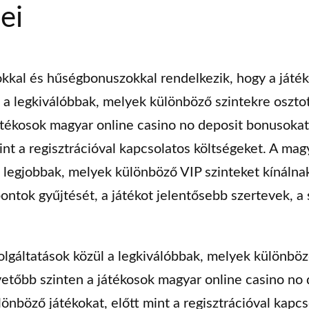
ei
kal és hűségbonuszokkal rendelkezik, hogy a játéko
l a legkiválóbbak, melyek különböző szintekre oszto
játékosok magyar online casino no deposit bonusoka
nt a regisztrációval kapcsolatos költségeket. A mag
a legjobbak, melyek különböző VIP szinteket kínálna
ontok gyűjtését, a játékot jelentősebb szertevek, a
lgáltatások közül a legkiválóbbak, melyek különböz
vetőbb szinten a játékosok magyar online casino no
nböző játékokat, előtt mint a regisztrációval kapcs