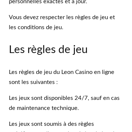
personnelles exactes et à jour.
Vous devez respecter les règles de jeu et
les conditions de jeu.
Les règles de jeu
Les règles de jeu du Leon Casino en ligne
sont les suivantes :
Les jeux sont disponibles 24/7, sauf en cas
de maintenance technique.
Les jeux sont soumis à des règles