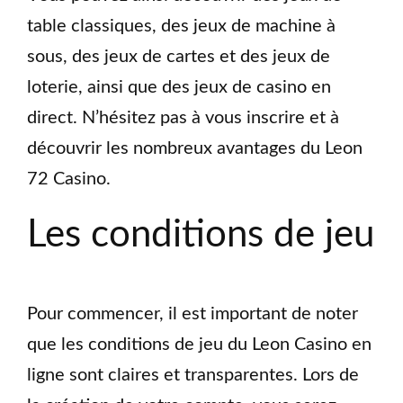
table classiques, des jeux de machine à
sous, des jeux de cartes et des jeux de
loterie, ainsi que des jeux de casino en
direct. N’hésitez pas à vous inscrire et à
découvrir les nombreux avantages du Leon
72 Casino.
Les conditions de jeu
Pour commencer, il est important de noter
que les conditions de jeu du Leon Casino en
ligne sont claires et transparentes. Lors de