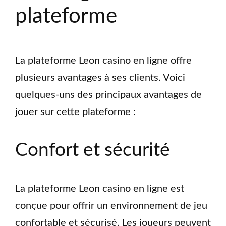
plateforme
La plateforme Leon casino en ligne offre
plusieurs avantages à ses clients. Voici
quelques-uns des principaux avantages de
jouer sur cette plateforme :
Confort et sécurité
La plateforme Leon casino en ligne est
conçue pour offrir un environnement de jeu
confortable et sécurisé. Les joueurs peuvent