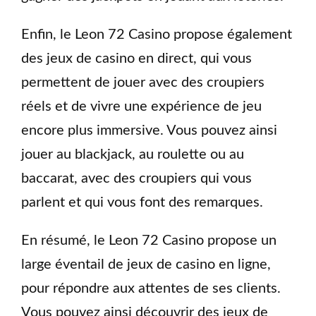
Enfin, le Leon 72 Casino propose également
des jeux de casino en direct, qui vous
permettent de jouer avec des croupiers
réels et de vivre une expérience de jeu
encore plus immersive. Vous pouvez ainsi
jouer au blackjack, au roulette ou au
baccarat, avec des croupiers qui vous
parlent et qui vous font des remarques.
En résumé, le Leon 72 Casino propose un
large éventail de jeux de casino en ligne,
pour répondre aux attentes de ses clients.
Vous pouvez ainsi découvrir des jeux de