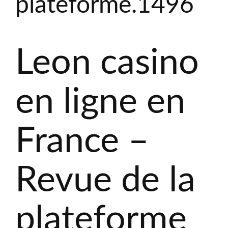
plateforme.1496
Leon casino
en ligne en
France –
Revue de la
plateforme