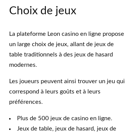
Choix de jeux
La plateforme Leon casino en ligne propose
un large choix de jeux, allant de jeux de
table traditionnels à des jeux de hasard
modernes.
Les joueurs peuvent ainsi trouver un jeu qui
correspond à leurs goûts et à leurs
préférences.
Plus de 500 jeux de casino en ligne.
Jeux de table, jeux de hasard, jeux de