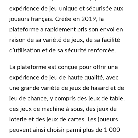
expérience de jeu unique et sécurisée aux
joueurs français. Créée en 2019, la
plateforme a rapidement pris son envol en
raison de sa variété de jeux, de sa facilité
d’utilisation et de sa sécurité renforcée.
La plateforme est conçue pour offrir une
expérience de jeu de haute qualité, avec
une grande variété de jeux de hasard et de
jeu de chance, y compris des jeux de table,
des jeux de machine à sous, des jeux de
loterie et des jeux de cartes. Les joueurs
peuvent ainsi choisir parmi plus de 1 000