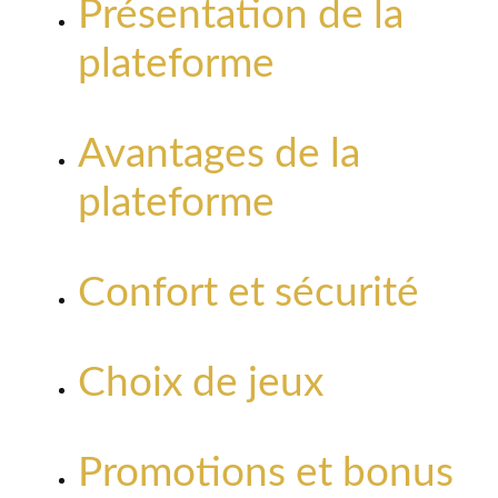
Présentation de la
plateforme
Avantages de la
plateforme
Confort et sécurité
Choix de jeux
Promotions et bonus