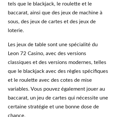
tels que le blackjack, le roulette et le
baccarat, ainsi que des jeux de machine à
sous, des jeux de cartes et des jeux de
loterie.
Les jeux de table sont une spécialité du
Leon 72 Casino, avec des versions
classiques et des versions modernes, telles
que le blackjack avec des règles spécifiques
et le roulette avec des cotes de mise
variables. Vous pouvez également jouer au
baccarat, un jeu de cartes qui nécessite une
certaine stratégie et une bonne dose de
chance.