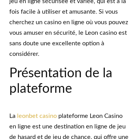
jeu en ligne sécurisée et variée, qui est à la
fois facile à utiliser et amusante. Si vous
cherchez un casino en ligne où vous pouvez
vous amuser en sécurité, le Leon casino est
sans doute une excellente option à
considérer.
Présentation de la
plateforme
La
leonbet casino
plateforme Leon Casino
en ligne est une destination en ligne de jeu
de hasard et de jeu de chance, qui offre une