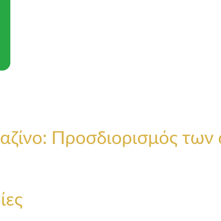
αζίνο: Προσδιορισμός των
ίες