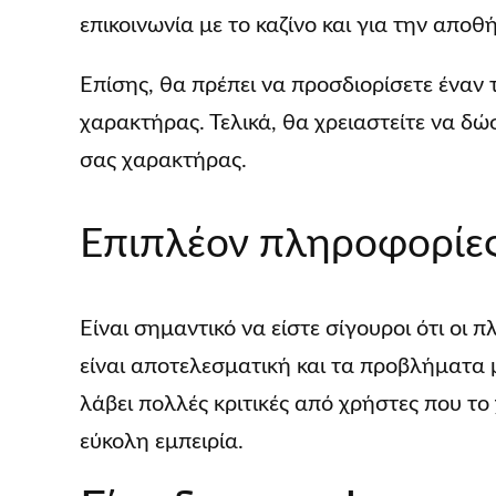
επικοινωνία με το καζίνο και για την απ
Επίσης, θα πρέπει να προσδιορίσετε έναν 
χαρακτήρας. Τελικά, θα χρειαστείτε να δώ
σας χαρακτήρας.
Επιπλέον πληροφορίε
Είναι σημαντικό να είστε σίγουροι ότι οι 
είναι αποτελεσματική και τα προβλήματα μ
λάβει πολλές κριτικές από χρήστες που το 
εύκολη εμπειρία.