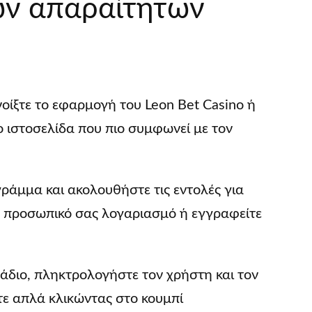
των απαραίτητων
νοίξτε το εφαρμογή του Leon Bet Casino ή
 ιστοσελίδα που πιο συμφωνεί με τον
ράμμα και ακολουθήστε τις εντολές για
 το προσωπικό σας λογαριασμό ή εγγραφείτε
στάδιο, πληκτρολογήστε τον χρήστη και τον
τε απλά κλικώντας στο κουμπί