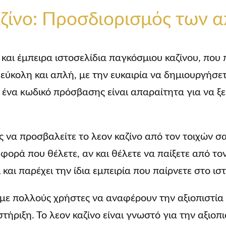
αζίνο: Προσδιορισμός των 
ά και έμπειρα ιστοσελίδια παγκόσμιου καζίνου, που
 εύκολη και απλή, με την ευκαιρία να δημιουργήσε
 ένα κωδικό πρόσβασης είναι απαραίτητα για να ξε
ος να προσβαλείτε το λεον καζίνο από τον τοιχών σ
 φορά που θέλετε, αν και θέλετε να παίξετε από το
αι παρέχει την ίδια εμπειρία που παίρνετε στο ιστ
ς, με πολλούς χρήστες να αναφέρουν την αξιοπιστί
τήριξη. Το λεον καζίνο είναι γνωστό για την αξιοπ