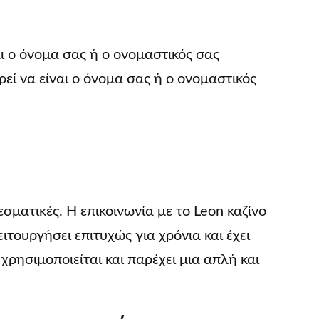
αι ο όνομα σας ή ο ονομαστικός σας
ρεί να είναι ο όνομα σας ή ο ονομαστικός
εσματικές. Η επικοινωνία με το Leon καζίνο
τουργήσει επιτυχώς για χρόνια και έχει
 χρησιμοποιείται και παρέχει μια απλή και