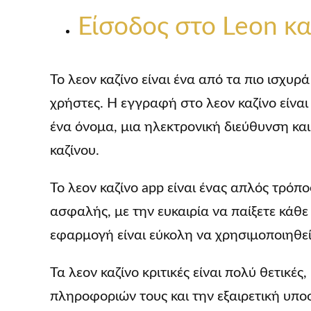
Είσοδος στο Leon κ
Το λεον καζίνο είναι ένα από τα πιο ισχυρ
χρήστες. Η εγγραφή στο λεον καζίνο είναι
ένα όνομα, μια ηλεκτρονική διεύθυνση και
καζίνου.
Το λεον καζίνο app είναι ένας απλός τρόπ
ασφαλής, με την ευκαιρία να παίξετε κάθε
εφαρμογή είναι εύκολη να χρησιμοποιηθεί κ
Τα λεον καζίνο κριτικές είναι πολύ θετικέ
πληροφοριών τους και την εξαιρετική υποσ