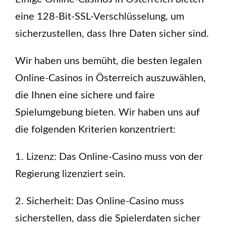
eine 128-Bit-SSL-Verschlüsselung, um
sicherzustellen, dass Ihre Daten sicher sind.
Wir haben uns bemüht, die besten legalen
Online-Casinos in Österreich auszuwählen,
die Ihnen eine sichere und faire
Spielumgebung bieten. Wir haben uns auf
die folgenden Kriterien konzentriert:
1. Lizenz: Das Online-Casino muss von der
Regierung lizenziert sein.
2. Sicherheit: Das Online-Casino muss
sicherstellen, dass die Spielerdaten sicher