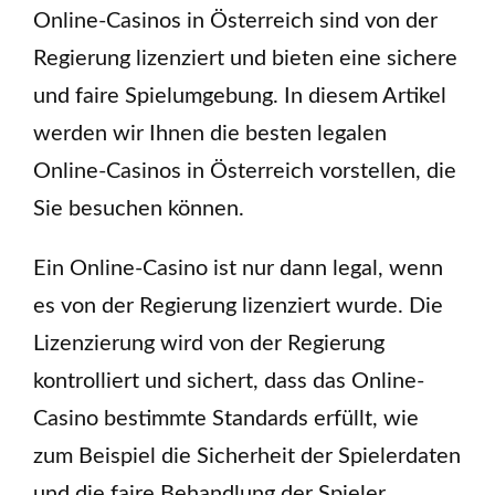
Online-Casinos in Österreich sind von der
Regierung lizenziert und bieten eine sichere
und faire Spielumgebung. In diesem Artikel
werden wir Ihnen die besten legalen
Online-Casinos in Österreich vorstellen, die
Sie besuchen können.
Ein Online-Casino ist nur dann legal, wenn
es von der Regierung lizenziert wurde. Die
Lizenzierung wird von der Regierung
kontrolliert und sichert, dass das Online-
Casino bestimmte Standards erfüllt, wie
zum Beispiel die Sicherheit der Spielerdaten
und die faire Behandlung der Spieler.