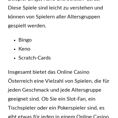
Diese Spiele sind leicht zu verstehen und
können von Spielern aller Altersgruppen
gespielt werden.
Bingo
Keno
Scratch-Cards
Insgesamt bietet das Online Casino
Österreich eine Vielzahl von Spielen, die für
jeden Geschmack und jede Altersgruppe
geeignet sind. Ob Sie ein Slot-Fan, ein
Tischspieler oder ein Pokerspieler sind, es
gibt etwas für jeden in einem Online Casino