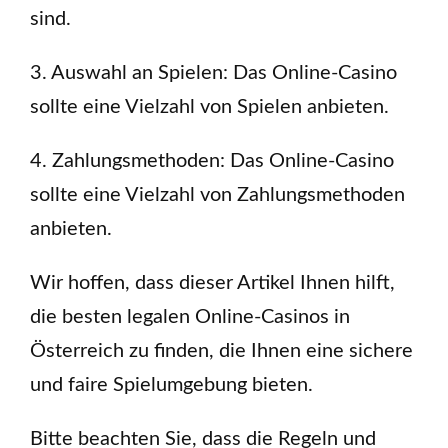
sind.
3. Auswahl an Spielen: Das Online-Casino
sollte eine Vielzahl von Spielen anbieten.
4. Zahlungsmethoden: Das Online-Casino
sollte eine Vielzahl von Zahlungsmethoden
anbieten.
Wir hoffen, dass dieser Artikel Ihnen hilft,
die besten legalen Online-Casinos in
Österreich zu finden, die Ihnen eine sichere
und faire Spielumgebung bieten.
Bitte beachten Sie, dass die Regeln und