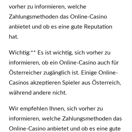
vorher zu informieren, welche
Zahlungsmethoden das Online-Casino
anbietet und ob es eine gute Reputation
hat.
Wichtig:** Es ist wichtig, sich vorher zu
informieren, ob ein Online-Casino auch für
Österreicher zugänglich ist. Einige Online-
Casinos akzeptieren Spieler aus Österreich,
während andere nicht.
Wir empfehlen Ihnen, sich vorher zu
informieren, welche Zahlungsmethoden das
Online-Casino anbietet und ob es eine gute