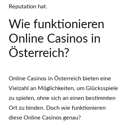
Reputation hat.
Wie funktionieren
Online Casinos in
Österreich?
Online Casinos in Österreich bieten eine
Vielzahl an Möglichkeiten, um Glücksspiele
zu spielen, ohne sich an einen bestimmten
Ort zu binden. Doch wie funktionieren
diese Online Casinos genau?