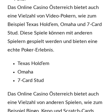
Das Online Casino Österreich bietet auch
eine Vielzahl von Video-Pokern, wie zum
Beispiel Texas Hold’em, Omaha und 7-Card
Stud. Diese Spiele können mit anderen
Spielern gespielt werden und bieten eine
echte Poker-Erlebnis.
Texas Hold’em
Omaha
7-Card Stud
Das Online Casino Österreich bietet auch
eine Vielzahl von anderen Spielen, wie zum
Beispiel Bingo, Keno und Scratch-Cards.