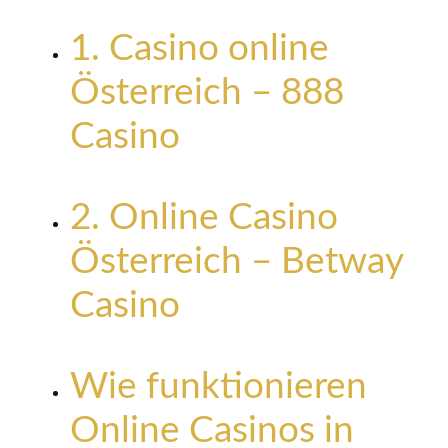
1. Casino online
Österreich – 888
Casino
2. Online Casino
Österreich – Betway
Casino
Wie funktionieren
Online Casinos in