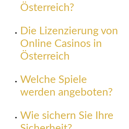
Österreich?
Die Lizenzierung von
Online Casinos in
Österreich
Welche Spiele
werden angeboten?
Wie sichern Sie Ihre
Sicherheit?