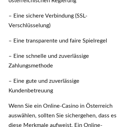
österreichischen Regierung
– Eine sichere Verbindung (SSL-
Verschlüsselung)
– Eine transparente und faire Spielregel
– Eine schnelle und zuverlässige
Zahlungsmethode
– Eine gute und zuverlässige
Kundenbetreuung
Wenn Sie ein Online-Casino in Österreich
auswählen, sollten Sie sichergehen, dass es
diese Merkmale aufweist. Ein Online-