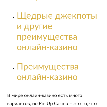
Щедрые джекпоты
и другие
преимущества
онлайн-казино
Преимущества
онлайн-казино
В мире онлайн-казино есть много
вариантов, но Pin Up Casino – это то, что