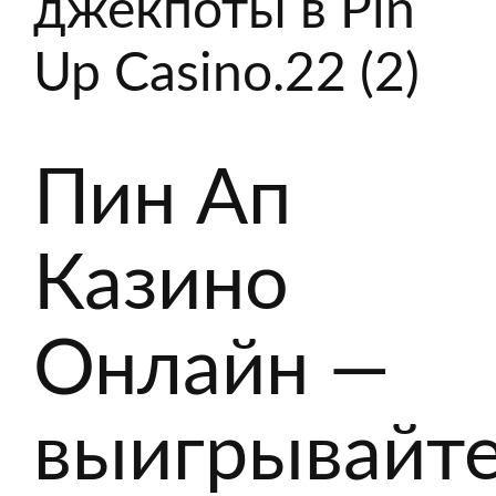
джекпоты в Pin
Up Casino.22 (2)
Пин Ап
Казино
Онлайн —
выигрывайт