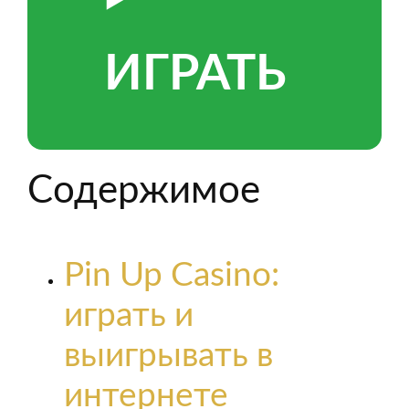
ИГРАТЬ
Содержимое
Pin Up Casino:
играть и
выигрывать в
интернете