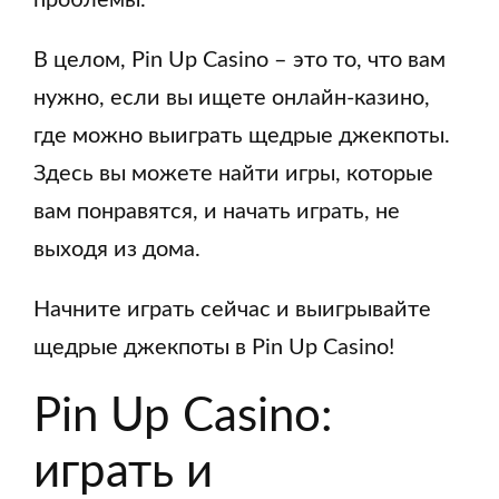
В целом, Pin Up Casino – это то, что вам
нужно, если вы ищете онлайн-казино,
где можно выиграть щедрые джекпоты.
Здесь вы можете найти игры, которые
вам понравятся, и начать играть, не
выходя из дома.
Начните играть сейчас и выигрывайте
щедрые джекпоты в Pin Up Casino!
Pin Up Casino:
играть и