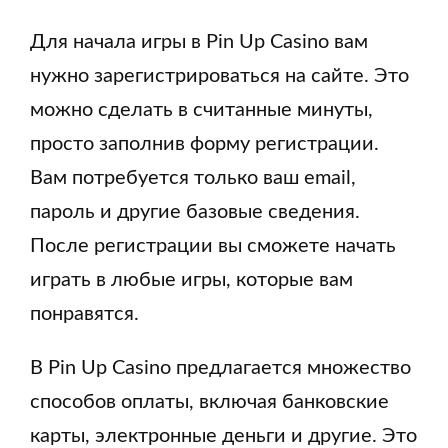
Для начала игры в Pin Up Casino вам
нужно зарегистрироваться на сайте. Это
можно сделать в считанные минуты,
просто заполнив форму регистрации.
Вам потребуется только ваш email,
пароль и другие базовые сведения.
После регистрации вы сможете начать
играть в любые игры, которые вам
понравятся.
В Pin Up Casino предлагается множество
способов оплаты, включая банковские
карты, электронные деньги и другие. Это