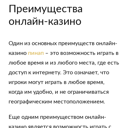
Преимущества
онлайн-казино
Один из основных преимуществ онлайн-
казино
пинап
– это возможность играть в
любое время и из любого места, где есть
доступ к интернету. Это означает, что
игроки могут играть в любое время,
когда им удобно, и не ограничиваться
географическим местоположением.
Еще одним преимуществом онлайн-
казино является возможность играть с