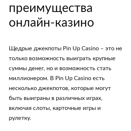
преимущества
онлайн-казино
Щедрые джекпоты Pin Up Casino – это не
только возможность выиграть крупные
суммы денег, но и возможность стать
миллионером. В Pin Up Casino есть
несколько джекпотов, которые могут
быть выиграны в различных играх,
включая слоты, карточные игры и
рулетку.