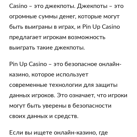
Casino – это джекпоты. Джекпоты – это
огромные суммы денег, которые могут
быть выиграны в играх, и Pin Up Casino
предлагает игрокам возможность
выиграть такие джекпоты.
Pin Up Casino – это безопасное онлайн-
казино, которое использует
современные технологии для защиты
данных игроков. Это означает, что игроки
могут быть уверены в безопасности
своих данных и средств.
Если вы ищете онлайн-казино, где