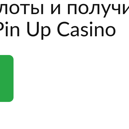
лоты и получ
in Up Casino