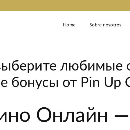
Home
Sobre nosotros
выберите любимые 
 бонусы от Pin Up 
ино Онлайн —