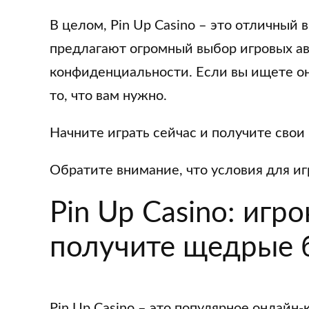
В целом, Pin Up Casino – это отличный
предлагают огромный выбор игровых ав
конфиденциальности. Если вы ищете онл
то, что вам нужно.
Начните играть сейчас и получите сво
Обратите внимание, что условия для иг
Pin Up Casino: иг
получите щедрые 
Pin Up Casino – это популярное онлайн