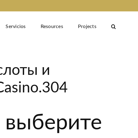
Servicios
Resources
Projects
слоты и
Casino.304
 выберите