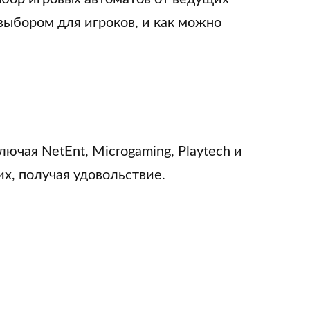
выбором для игроков, и как можно
ючая NetEnt, Microgaming, Playtech и
их, получая удовольствие.