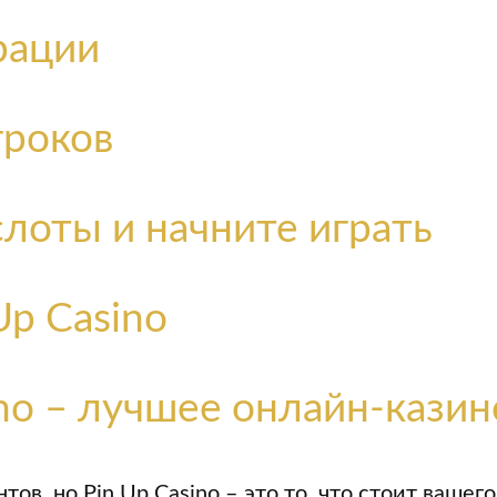
рации
гроков
лоты и начните играть
Up Casino
no – лучшее онлайн-казин
ов, но Pin Up Casino – это то, что стоит вашег