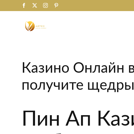
Saltar
Facebook
X
Instagram
Pinterest
al
contenido
Казино Онлайн 
получите щедрые
Пин Ап Каз