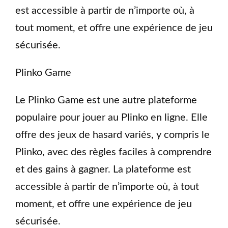
est accessible à partir de n’importe où, à
tout moment, et offre une expérience de jeu
sécurisée.
Plinko Game
Le Plinko Game est une autre plateforme
populaire pour jouer au Plinko en ligne. Elle
offre des jeux de hasard variés, y compris le
Plinko, avec des règles faciles à comprendre
et des gains à gagner. La plateforme est
accessible à partir de n’importe où, à tout
moment, et offre une expérience de jeu
sécurisée.