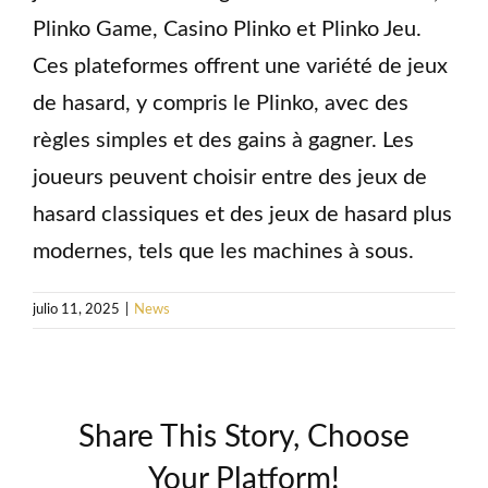
Plinko Game, Casino Plinko et Plinko Jeu.
Ces plateformes offrent une variété de jeux
de hasard, y compris le Plinko, avec des
règles simples et des gains à gagner. Les
joueurs peuvent choisir entre des jeux de
hasard classiques et des jeux de hasard plus
modernes, tels que les machines à sous.
julio 11, 2025
|
News
Share This Story, Choose
Your Platform!