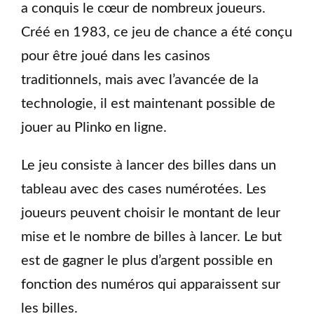
a conquis le cœur de nombreux joueurs.
Créé en 1983, ce jeu de chance a été conçu
pour être joué dans les casinos
traditionnels, mais avec l’avancée de la
technologie, il est maintenant possible de
jouer au Plinko en ligne.
Le jeu consiste à lancer des billes dans un
tableau avec des cases numérotées. Les
joueurs peuvent choisir le montant de leur
mise et le nombre de billes à lancer. Le but
est de gagner le plus d’argent possible en
fonction des numéros qui apparaissent sur
les billes.