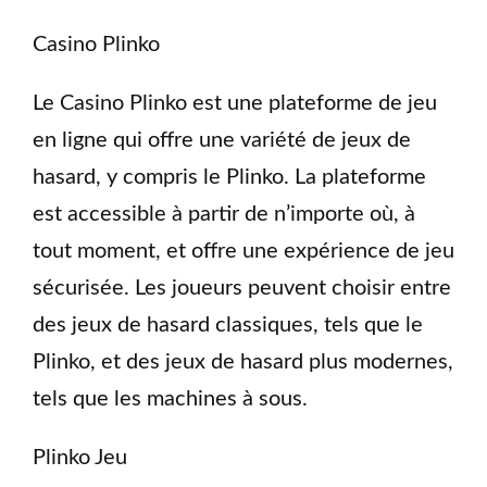
Casino Plinko
Le Casino Plinko est une plateforme de jeu
en ligne qui offre une variété de jeux de
hasard, y compris le Plinko. La plateforme
est accessible à partir de n’importe où, à
tout moment, et offre une expérience de jeu
sécurisée. Les joueurs peuvent choisir entre
des jeux de hasard classiques, tels que le
Plinko, et des jeux de hasard plus modernes,
tels que les machines à sous.
Plinko Jeu