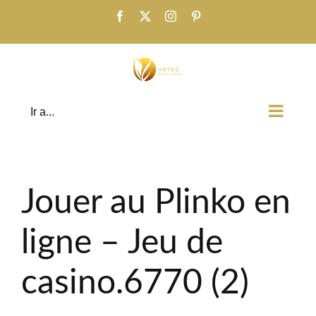
Saltar
Facebook
X
Instagram
Pinterest
al
contenido
Ir a...
Jouer au Plinko en
ligne – Jeu de
casino.6770 (2)