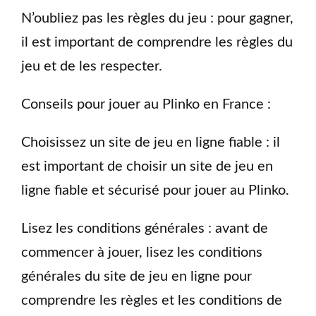
N’oubliez pas les règles du jeu : pour gagner,
il est important de comprendre les règles du
jeu et de les respecter.
Conseils pour jouer au Plinko en France :
Choisissez un site de jeu en ligne fiable : il
est important de choisir un site de jeu en
ligne fiable et sécurisé pour jouer au Plinko.
Lisez les conditions générales : avant de
commencer à jouer, lisez les conditions
générales du site de jeu en ligne pour
comprendre les règles et les conditions de