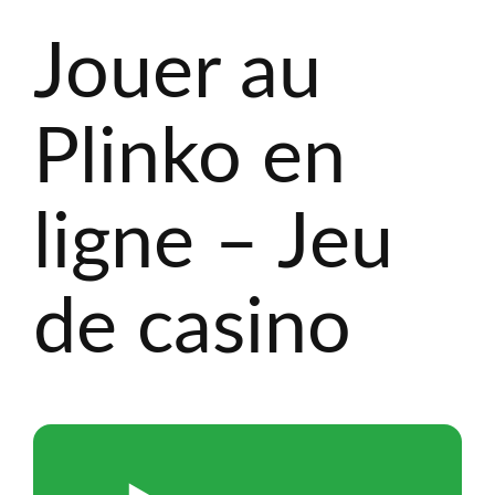
Jouer au
Plinko en
ligne – Jeu
de casino