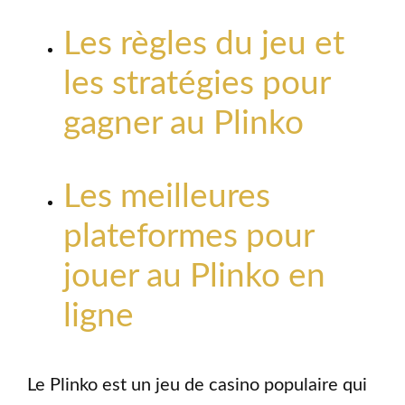
Les règles du jeu et
les stratégies pour
gagner au Plinko
Les meilleures
plateformes pour
jouer au Plinko en
ligne
Le Plinko est un jeu de casino populaire qui