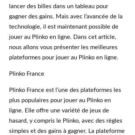
lancer des billes dans un tableau pour
gagner des gains. Mais avec l’avancée de la
technologie, il est maintenant possible de
jouer au Plinko en ligne. Dans cet article,
nous allons vous présenter les meilleures
plateformes pour jouer au Plinko en ligne.
Plinko France
Plinko France est l’une des plateformes les
plus populaires pour jouer au Plinko en
ligne. Elle offre une variété de jeux de
hasard, y compris le Plinko, avec des règles
simples et des gains à gagner. La plateforme