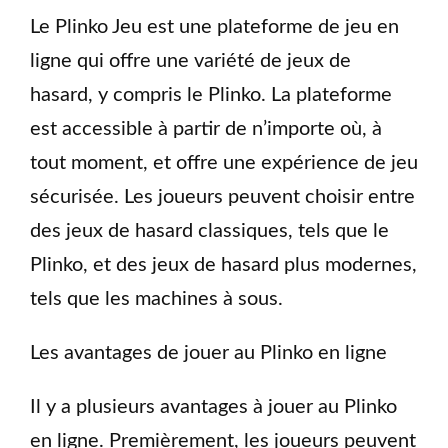
Le Plinko Jeu est une plateforme de jeu en
ligne qui offre une variété de jeux de
hasard, y compris le Plinko. La plateforme
est accessible à partir de n’importe où, à
tout moment, et offre une expérience de jeu
sécurisée. Les joueurs peuvent choisir entre
des jeux de hasard classiques, tels que le
Plinko, et des jeux de hasard plus modernes,
tels que les machines à sous.
Les avantages de jouer au Plinko en ligne
Il y a plusieurs avantages à jouer au Plinko
en ligne. Premièrement, les joueurs peuvent