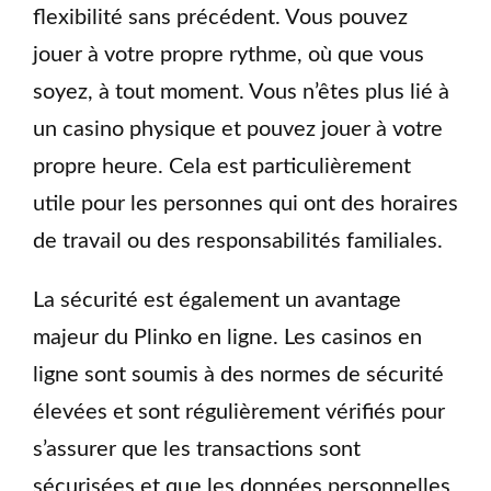
flexibilité sans précédent. Vous pouvez
jouer à votre propre rythme, où que vous
soyez, à tout moment. Vous n’êtes plus lié à
un casino physique et pouvez jouer à votre
propre heure. Cela est particulièrement
utile pour les personnes qui ont des horaires
de travail ou des responsabilités familiales.
La sécurité est également un avantage
majeur du Plinko en ligne. Les casinos en
ligne sont soumis à des normes de sécurité
élevées et sont régulièrement vérifiés pour
s’assurer que les transactions sont
sécurisées et que les données personnelles