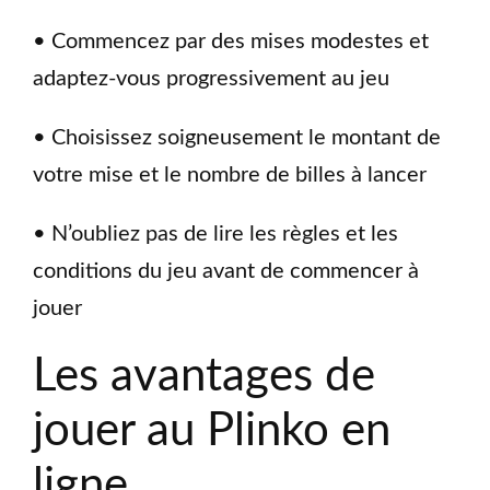
• Commencez par des mises modestes et
adaptez-vous progressivement au jeu
• Choisissez soigneusement le montant de
votre mise et le nombre de billes à lancer
• N’oubliez pas de lire les règles et les
conditions du jeu avant de commencer à
jouer
Les avantages de
jouer au Plinko en
ligne