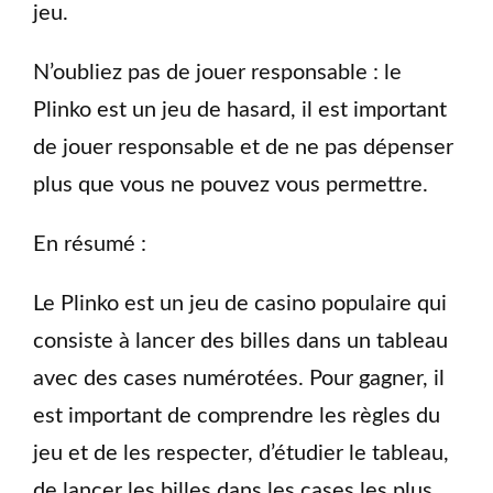
jeu.
N’oubliez pas de jouer responsable : le
Plinko est un jeu de hasard, il est important
de jouer responsable et de ne pas dépenser
plus que vous ne pouvez vous permettre.
En résumé :
Le Plinko est un jeu de casino populaire qui
consiste à lancer des billes dans un tableau
avec des cases numérotées. Pour gagner, il
est important de comprendre les règles du
jeu et de les respecter, d’étudier le tableau,
de lancer les billes dans les cases les plus