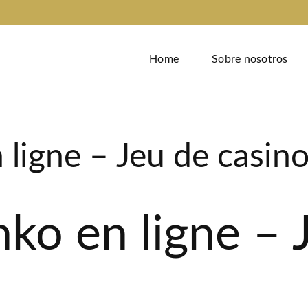
Home
Sobre nosotros
n ligne – Jeu de casin
nko en ligne – 