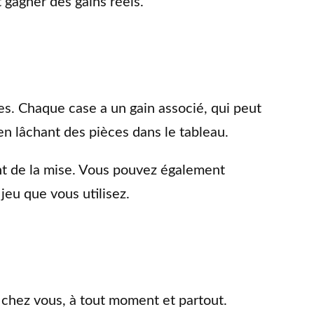
 gagner des gains réels.
ses. Chaque case a un gain associé, qui peut
 en lâchant des pièces dans le tableau.
ant de la mise. Vous pouvez également
jeu que vous utilisez.
de chez vous, à tout moment et partout.