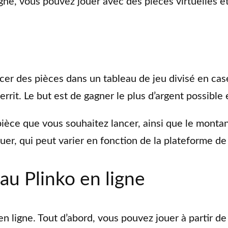
igne, vous pouvez jouer avec des pièces virtuelles et
ncer des pièces dans un tableau de jeu divisé en ca
territ. Le but est de gagner le plus d’argent possible
 pièce que vous souhaitez lancer, ainsi que le mont
uer, qui peut varier en fonction de la plateforme de 
au Plinko en ligne
 en ligne. Tout d’abord, vous pouvez jouer à partir 