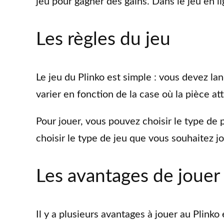
jeu pour gagner des gains. Dans le jeu en l
Les règles du jeu
Le jeu du Plinko est simple : vous devez la
varier en fonction de la case où la pièce at
Pour jouer, vous pouvez choisir le type de
choisir le type de jeu que vous souhaitez jo
Les avantages de jouer 
Il y a plusieurs avantages à jouer au Plinko