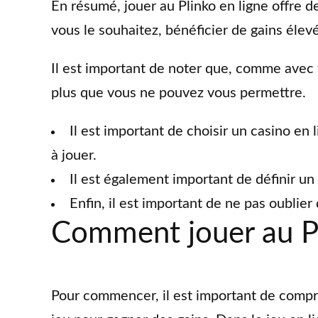
En résumé, jouer au Plinko en ligne offre 
vous le souhaitez, bénéficier de gains élevés
Il est important de noter que, comme avec 
plus que vous ne pouvez vous permettre.
Il est important de choisir un casino en
à jouer.
Il est également important de définir un
Enfin, il est important de ne pas oublie
Comment jouer au Pl
Pour commencer, il est important de compre