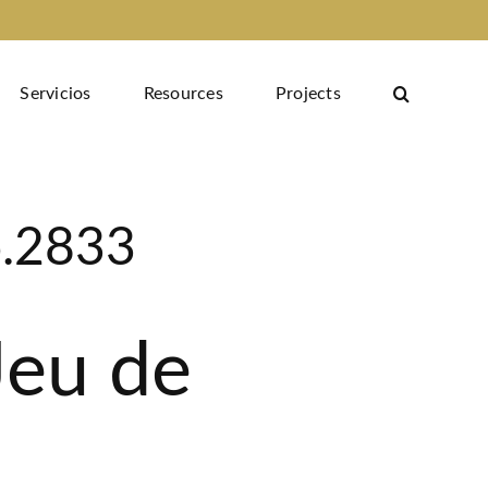
Servicios
Resources
Projects
o.2833
Jeu de