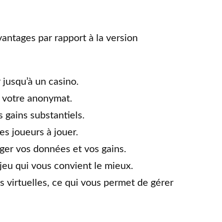
antages par rapport à la version
 jusqu’à un casino.
r votre anonymat.
s gains substantiels.
es joueurs à jouer.
éger vos données et vos gains.
 jeu qui vous convient le mieux.
s virtuelles, ce qui vous permet de gérer