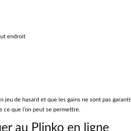
out endroit
un jeu de hasard et que les gains ne sont pas garanti
 ce que l’on peut se permettre.
er au Plinko en ligne