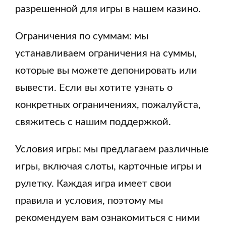
разрешенной для игры в нашем казино.
Ограничения по суммам: мы
устанавливаем ограничения на суммы,
которые вы можете депонировать или
вывести. Если вы хотите узнать о
конкретных ограничениях, пожалуйста,
свяжитесь с нашим поддержкой.
Условия игры: мы предлагаем различные
игры, включая слоты, карточные игры и
рулетку. Каждая игра имеет свои
правила и условия, поэтому мы
рекомендуем вам ознакомиться с ними