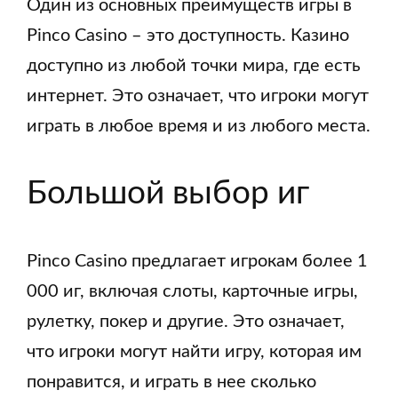
Один из основных преимуществ игры в
Pinco Casino – это доступность. Казино
доступно из любой точки мира, где есть
интернет. Это означает, что игроки могут
играть в любое время и из любого места.
Большой выбор иг
Pinco Casino предлагает игрокам более 1
000 иг, включая слоты, карточные игры,
рулетку, покер и другие. Это означает,
что игроки могут найти игру, которая им
понравится, и играть в нее сколько