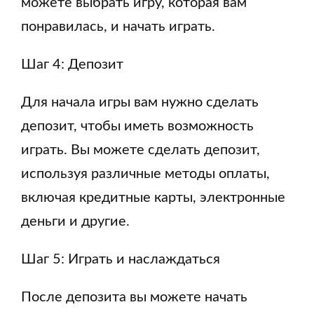
можете выбрать игру, которая вам
понравилась, и начать играть.
Шаг 4: Депозит
Для начала игры вам нужно сделать
депозит, чтобы иметь возможность
играть. Вы можете сделать депозит,
используя различные методы оплаты,
включая кредитные карты, электронные
деньги и другие.
Шаг 5: Играть и наслаждаться
После депозита вы можете начать