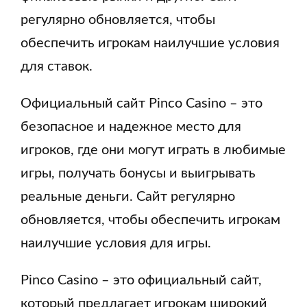
регулярно обновляется, чтобы
обеспечить игрокам наилучшие условия
для ставок.
Официальный сайт Pinco Casino – это
безопасное и надежное место для
игроков, где они могут играть в любимые
игры, получать бонусы и выигрывать
реальные деньги. Сайт регулярно
обновляется, чтобы обеспечить игрокам
наилучшие условия для игры.
Pinco Casino – это официальный сайт,
который предлагает игрокам широкий