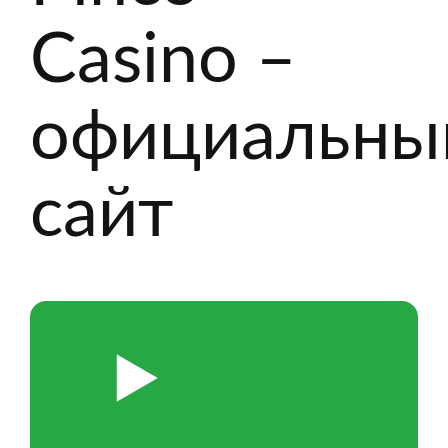
Casino –
официальны
сайт
▶️