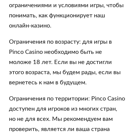
ограничениями и условиями игры, чтобы
понимать, как функционирует наш
онлайн-казино.
Ограничения по возрасту: для игры в
Pinco Casino необходимо быть не
моложе 18 лет. Если вы не достигли
этого возраста, мы будем рады, если вы
вернетесь к нам в будущем.
Ограничения по территории: Pinco Casino
доступен для игроков из многих стран,
но не для всех. Мы рекомендуем вам
проверить, является ли ваша страна