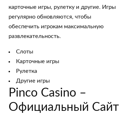
карточные игры, рулетку и другие. Игры
регулярно обновляются, чтобы
обеспечить игрокам максимальную
развлекательность.
Слоты
Карточные игры
Рулетка
Другие игры
Pinco Casino –
Официальный Сайт