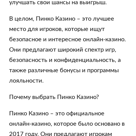
улучшать свои шансы на выигрыш.
В целом, Пинко Казино – это лучшее
место для игроков, которые ищут
безопасное и интересное онлайн-казино.
Они предлагают широкий спектр игр,
безопасность и конфиденциальность, а
также различные бонусы и программы
лояльности.
Почему выбрать Пинко Казино?
Пинко Казино – это официальное
онлайн-казино, которое было основано в
2017 году. Они предлагают игрокам