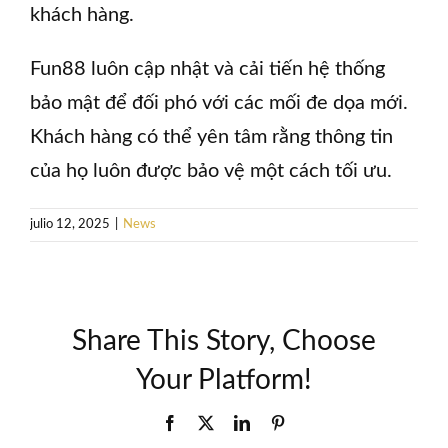
khách hàng.
Fun88 luôn cập nhật và cải tiến hệ thống
bảo mật để đối phó với các mối đe dọa mới.
Khách hàng có thể yên tâm rằng thông tin
của họ luôn được bảo vệ một cách tối ưu.
julio 12, 2025
|
News
Share This Story, Choose
Your Platform!
Facebook
X
LinkedIn
Pinterest