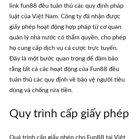
link fun88 đều tuân thủ các quy định pháp
luật của Việt Nam. Công ty đã nhận được
giấy phép hoạt động hợp pháp từ cơ quan
quản lý nhà nước có thẩm quyền, cho phép
họ cung cấp dịch vụ cá cược trực tuyến.
Đây là một bước quan trọng để đảm bảo
rằng tất cả các hoạt động của Fun88 đều
tuân thủ các quy định về bảo vệ người tiêu
dùng và chống rửa tiền.
Quy trình cấp giấy phép
Quá trình cấp giấy phép cho Fun88 tại Việt