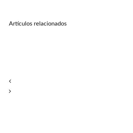
Artículos relacionados
Vodka
онлайн
казино
бонусы
Vodka
и
онлайн
акции.1466
Kasino
казино
Mostbet
безопасность
v
и
Chicken
esk