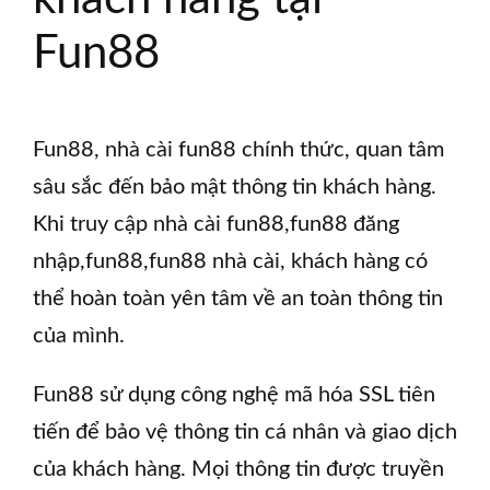
Fun88
Fun88, nhà cài fun88 chính thức, quan tâm
sâu sắc đến bảo mật thông tin khách hàng.
Khi truy cập nhà cài fun88,fun88 đăng
nhập,fun88,fun88 nhà cài, khách hàng có
thể hoàn toàn yên tâm về an toàn thông tin
của mình.
Fun88 sử dụng công nghệ mã hóa SSL tiên
tiến để bảo vệ thông tin cá nhân và giao dịch
của khách hàng. Mọi thông tin được truyền