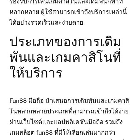
รองรับการเล่นเกมคาสิโนและเดิมพันกีฬาที่
หลากหลาย ผู้ใช้สามารถเข้าถึงบริการเหล่านี้
ได้อย่างรวดเร็วและง่ายดาย
ประเภทของการเดิม
พันและเกมคาสิโนที่
ให้บริการ
Fun88 มือถือ นำเสนอการเดิมพันและเกมคาสิ
โนหลากหลายประเภทที่สามารถเข้าถึงได้ง่าย
ผ่านเว็บไซต์และแอปพลิเคชันมือถือ รวมถึง
เกมสล็อต fun88 ที่มีให้เลือกเล่นมากกว่า