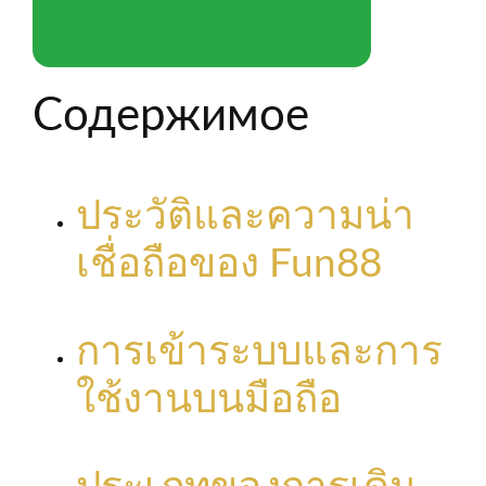
Содержимое
ประวัติและความน่า
เชื่อถือของ Fun88
การเข้าระบบและการ
ใช้งานบนมือถือ