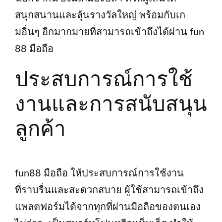
สนุกสนานและลุ้นรางวัลใหญ่ พร้อมกับเก
มอื่นๆ อีกมากมายที่สามารถเข้าถึงได้ผ่าน fun
88 มือถือ
ประสบการณ์การใช้
งานและการสนับสนุน
ลูกค้า
fun88 มือถือ ให้ประสบการณ์การใช้งาน
ที่ราบรื่นและสะดวกสบาย ผู้ใช้สามารถเข้าถึง
แพลตฟอร์มได้จากทุกที่ผ่านมือถือของตนเอง