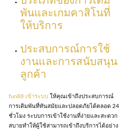
ประเภทของการเดิม
พันและเกมคาสิโนที่
ให้บริการ
ประสบการณ์การใช้
งานและการสนับสนุน
ลูกค้า
fun88 เข้าระบบ
ให้คุณเข้าถึงประสบการณ์
การเดิมพันที่ทันสมัยและปลอดภัยได้ตลอด 24
ชั่วโมง ระบบการเข้าใช้งานที่ง่ายและสะดวก
สบายทำให้ผู้ใช้สามารถเข้าถึงบริการได้อย่าง