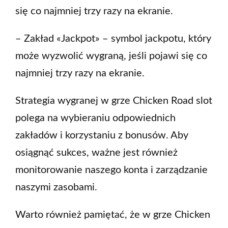
się co najmniej trzy razy na ekranie.
– Zakład «Jackpot» – symbol jackpotu, który
może wyzwolić wygraną, jeśli pojawi się co
najmniej trzy razy na ekranie.
Strategia wygranej w grze Chicken Road slot
polega na wybieraniu odpowiednich
zakładów i korzystaniu z bonusów. Aby
osiągnąć sukces, ważne jest również
monitorowanie naszego konta i zarządzanie
naszymi zasobami.
Warto również pamiętać, że w grze Chicken