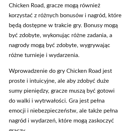
Chicken Road, gracze mogą również
korzystać z różnych bonusów i nagród, które
będą dostępne w trakcie gry. Bonusy mogą
być zdobyte, wykonując różne zadania, a
nagrody mogą być zdobyte, wygrywając
różne turnieje i wydarzenia.
Wprowadzenie do gry Chicken Road jest
proste i intuicyjne, ale aby zdobyć duże
sumy pieniędzy, gracze muszą być gotowi
do walki i wytrwałości. Gra jest pełna
emocji i niebezpieczeństw, ale także pełna
nagród i wydarzeń, które mogą zaskoczyć
graczy.