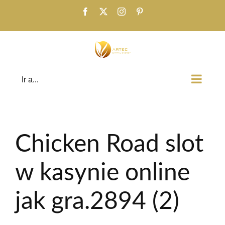
Saltar
Facebook
X
Instagram
Pinterest
al
contenido
Ir a...
Chicken Road slot
w kasynie online
jak gra.2894 (2)