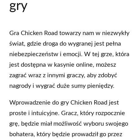
gry
Gra Chicken Road towarzy nam w niezwykły
świat, gdzie droga do wygranej jest pełna
niebezpieczeństw i emocji. W tej grze, która
jest dostępna w kasynie online, możesz
zagrać wraz z innymi graczy, aby zdobyć
nagrody i wygrać duże sumy pieniędzy.
Wprowadzenie do gry Chicken Road jest
proste i intuicyjne. Gracz, który rozpocznie
grę, będzie miał możliwość wyboru swojego
bohatera, który będzie prowadził go przez