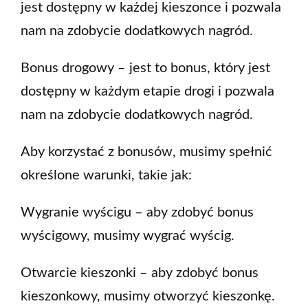
jest dostępny w każdej kieszonce i pozwala
nam na zdobycie dodatkowych nagród.
Bonus drogowy – jest to bonus, który jest
dostępny w każdym etapie drogi i pozwala
nam na zdobycie dodatkowych nagród.
Aby korzystać z bonusów, musimy spełnić
określone warunki, takie jak:
Wygranie wyścigu – aby zdobyć bonus
wyścigowy, musimy wygrać wyścig.
Otwarcie kieszonki – aby zdobyć bonus
kieszonkowy, musimy otworzyć kieszonkę.