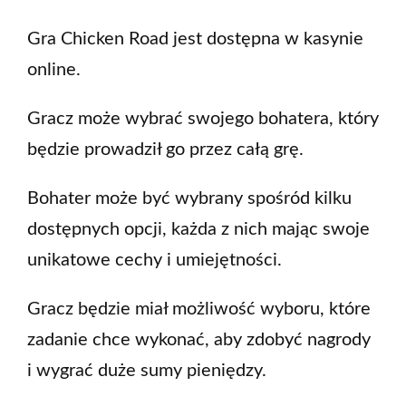
Gra Chicken Road jest dostępna w kasynie
online.
Gracz może wybrać swojego bohatera, który
będzie prowadził go przez całą grę.
Bohater może być wybrany spośród kilku
dostępnych opcji, każda z nich mając swoje
unikatowe cechy i umiejętności.
Gracz będzie miał możliwość wyboru, które
zadanie chce wykonać, aby zdobyć nagrody
i wygrać duże sumy pieniędzy.