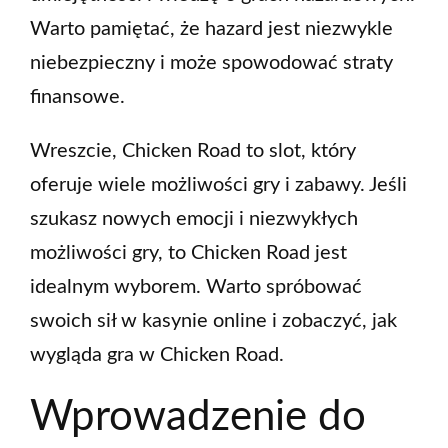
Warto pamiętać, że hazard jest niezwykle
niebezpieczny i może spowodować straty
finansowe.
Wreszcie, Chicken Road to slot, który
oferuje wiele możliwości gry i zabawy. Jeśli
szukasz nowych emocji i niezwykłych
możliwości gry, to Chicken Road jest
idealnym wyborem. Warto spróbować
swoich sił w kasynie online i zobaczyć, jak
wygląda gra w Chicken Road.
Wprowadzenie do