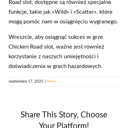
Road slot, dostępne są również specjalne
funkcje, takie jak «Wild» i «Scatter», które
mogą pomóc nam w osiągnięciu wygranego.
Wreszcie, aby osiągnąć sukces w grze
Chicken Road slot, ważne jest również
korzystanie z naszych umiejętności i
doświadczenia w grach hazardowych.
septiembre 17, 2025
|
News
Share This Story, Choose
Your Platform!