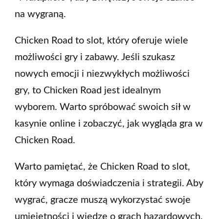
na wygraną.
Chicken Road to slot, który oferuje wiele
możliwości gry i zabawy. Jeśli szukasz
nowych emocji i niezwykłych możliwości
gry, to Chicken Road jest idealnym
wyborem. Warto spróbować swoich sił w
kasynie online i zobaczyć, jak wygląda gra w
Chicken Road.
Warto pamiętać, że Chicken Road to slot,
który wymaga doświadczenia i strategii. Aby
wygrać, gracze muszą wykorzystać swoje
umiejętności i wiedzę o grach hazardowych.