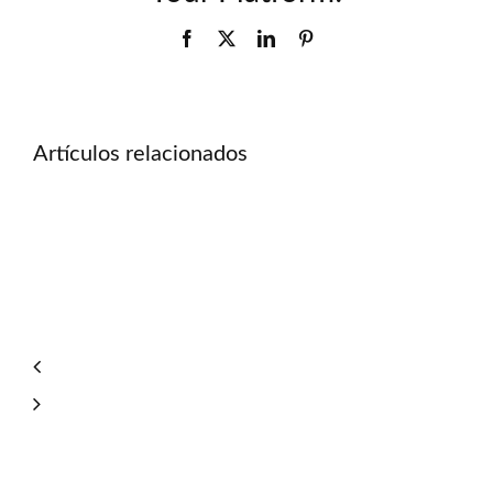
Facebook
X
LinkedIn
Pinterest
Artículos relacionados
Vodka
онлайн
казино
бонусы
Vodka
и
онлайн
акции.1466
Kasino
казино
Mostbet
безопасность