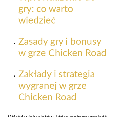
gry: co warto
wiedzieć
Zasady gry i bonusy
w grze Chicken Road
Zakłady i strategia
wygranej w grze
Chicken Road