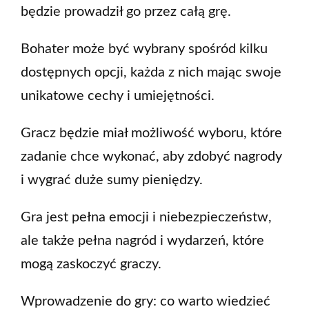
będzie prowadził go przez całą grę.
Bohater może być wybrany spośród kilku
dostępnych opcji, każda z nich mając swoje
unikatowe cechy i umiejętności.
Gracz będzie miał możliwość wyboru, które
zadanie chce wykonać, aby zdobyć nagrody
i wygrać duże sumy pieniędzy.
Gra jest pełna emocji i niebezpieczeństw,
ale także pełna nagród i wydarzeń, które
mogą zaskoczyć graczy.
Wprowadzenie do gry: co warto wiedzieć