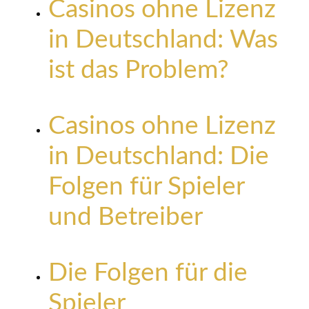
Casinos ohne Lizenz
in Deutschland: Was
ist das Problem?
Casinos ohne Lizenz
in Deutschland: Die
Folgen für Spieler
und Betreiber
Die Folgen für die
Spieler