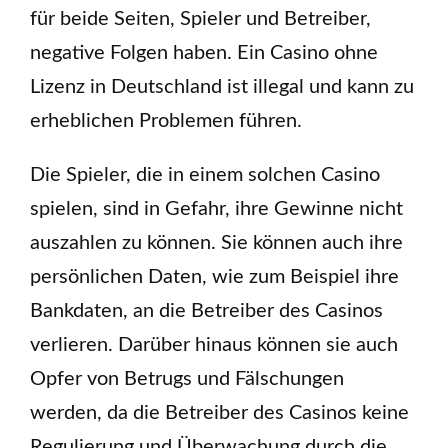
für beide Seiten, Spieler und Betreiber,
negative Folgen haben. Ein Casino ohne
Lizenz in Deutschland ist illegal und kann zu
erheblichen Problemen führen.
Die Spieler, die in einem solchen Casino
spielen, sind in Gefahr, ihre Gewinne nicht
auszahlen zu können. Sie können auch ihre
persönlichen Daten, wie zum Beispiel ihre
Bankdaten, an die Betreiber des Casinos
verlieren. Darüber hinaus können sie auch
Opfer von Betrugs und Fälschungen
werden, da die Betreiber des Casinos keine
Regulierung und Überwachung durch die