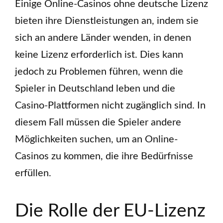
Einige Online-Casinos ohne deutsche Lizenz
bieten ihre Dienstleistungen an, indem sie
sich an andere Länder wenden, in denen
keine Lizenz erforderlich ist. Dies kann
jedoch zu Problemen führen, wenn die
Spieler in Deutschland leben und die
Casino-Plattformen nicht zugänglich sind. In
diesem Fall müssen die Spieler andere
Möglichkeiten suchen, um an Online-
Casinos zu kommen, die ihre Bedürfnisse
erfüllen.
Die Rolle der EU-Lizenz