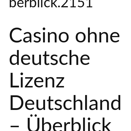
berblick.2151
Casino ohne
deutsche
Lizenz
Deutschland
– Überblick