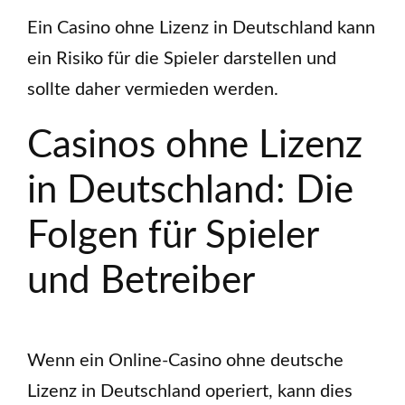
Ein Casino ohne Lizenz in Deutschland kann
ein Risiko für die Spieler darstellen und
sollte daher vermieden werden.
Casinos ohne Lizenz
in Deutschland: Die
Folgen für Spieler
und Betreiber
Wenn ein Online-Casino ohne deutsche
Lizenz in Deutschland operiert, kann dies