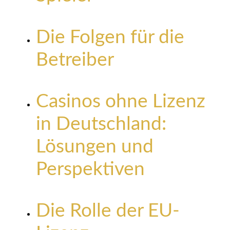
Die Folgen für die
Betreiber
Casinos ohne Lizenz
in Deutschland:
Lösungen und
Perspektiven
Die Rolle der EU-