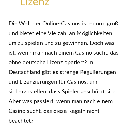
Lizenz
Die Welt der Online-Casinos ist enorm groß
und bietet eine Vielzahl an Möglichkeiten,
um zu spielen und zu gewinnen. Doch was
ist, wenn man nach einem Casino sucht, das
ohne deutsche Lizenz operiert? In
Deutschland gibt es strenge Regulierungen
und Lizenzierungen für Casinos, um
sicherzustellen, dass Spieler geschützt sind.
Aber was passiert, wenn man nach einem
Casino sucht, das diese Regeln nicht
beachtet?