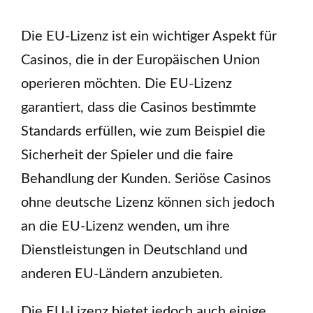
Die EU-Lizenz ist ein wichtiger Aspekt für
Casinos, die in der Europäischen Union
operieren möchten. Die EU-Lizenz
garantiert, dass die Casinos bestimmte
Standards erfüllen, wie zum Beispiel die
Sicherheit der Spieler und die faire
Behandlung der Kunden. Seriöse Casinos
ohne deutsche Lizenz können sich jedoch
an die EU-Lizenz wenden, um ihre
Dienstleistungen in Deutschland und
anderen EU-Ländern anzubieten.
Die EU-Lizenz bietet jedoch auch einige