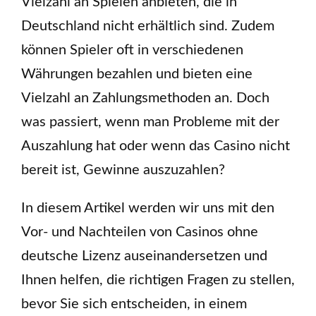
Vielzahl an Spielen anbieten, die in
Deutschland nicht erhältlich sind. Zudem
können Spieler oft in verschiedenen
Währungen bezahlen und bieten eine
Vielzahl an Zahlungsmethoden an. Doch
was passiert, wenn man Probleme mit der
Auszahlung hat oder wenn das Casino nicht
bereit ist, Gewinne auszuzahlen?
In diesem Artikel werden wir uns mit den
Vor- und Nachteilen von Casinos ohne
deutsche Lizenz auseinandersetzen und
Ihnen helfen, die richtigen Fragen zu stellen,
bevor Sie sich entscheiden, in einem