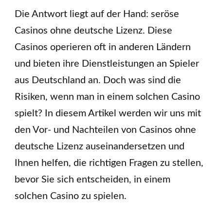
Die Antwort liegt auf der Hand: seröse
Casinos ohne deutsche Lizenz. Diese
Casinos operieren oft in anderen Ländern
und bieten ihre Dienstleistungen an Spieler
aus Deutschland an. Doch was sind die
Risiken, wenn man in einem solchen Casino
spielt? In diesem Artikel werden wir uns mit
den Vor- und Nachteilen von Casinos ohne
deutsche Lizenz auseinandersetzen und
Ihnen helfen, die richtigen Fragen zu stellen,
bevor Sie sich entscheiden, in einem
solchen Casino zu spielen.