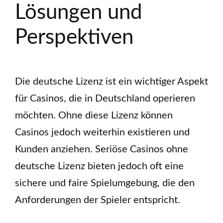
Lösungen und
Perspektiven
Die deutsche Lizenz ist ein wichtiger Aspekt
für Casinos, die in Deutschland operieren
möchten. Ohne diese Lizenz können
Casinos jedoch weiterhin existieren und
Kunden anziehen. Seriöse Casinos ohne
deutsche Lizenz bieten jedoch oft eine
sichere und faire Spielumgebung, die den
Anforderungen der Spieler entspricht.