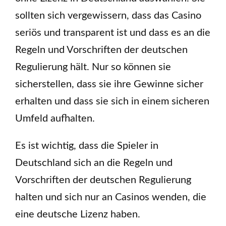
sollten sich vergewissern, dass das Casino
seriös und transparent ist und dass es an die
Regeln und Vorschriften der deutschen
Regulierung hält. Nur so können sie
sicherstellen, dass sie ihre Gewinne sicher
erhalten und dass sie sich in einem sicheren
Umfeld aufhalten.
Es ist wichtig, dass die Spieler in
Deutschland sich an die Regeln und
Vorschriften der deutschen Regulierung
halten und sich nur an Casinos wenden, die
eine deutsche Lizenz haben.