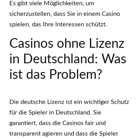
Es gibt viele Möglichkeiten, um
sicherzustellen, dass Sie in einem Casino
spielen, das Ihre Interessen schützt.
Casinos ohne Lizenz
in Deutschland: Was
ist das Problem?
Die deutsche Lizenz ist ein wichtiger Schutz
für die Spieler in Deutschland. Sie
garantiert, dass die Casinos fair und
transparent agieren und dass die Spieler