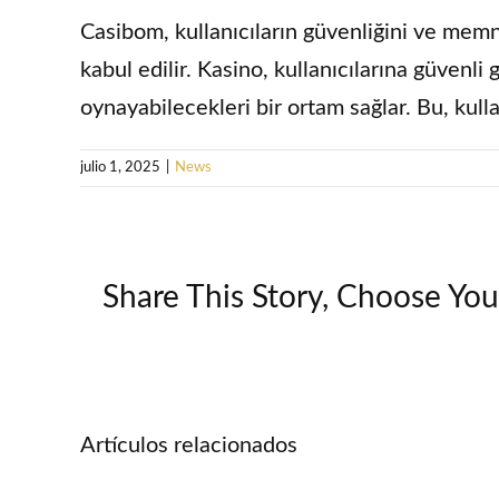
Casibom, kullanıcıların güvenliğini ve memnu
kabul edilir. Kasino, kullanıcılarına güvenli
oynayabilecekleri bir ortam sağlar. Bu, kullan
julio 1, 2025
|
News
Share This Story, Choose You
Artículos relacionados
Vodka