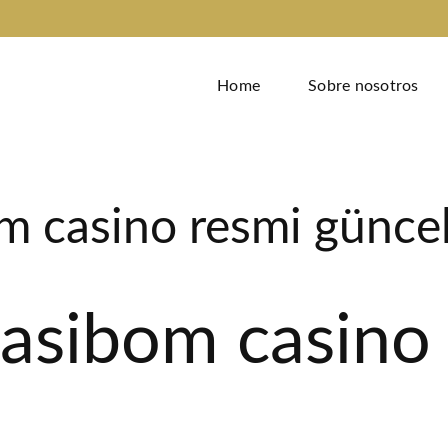
Home
Sobre nosotros
 casino resmi güncel
asibom casino