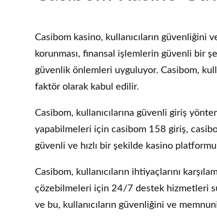
Casibom kasino, kullanıcıların güvenliğini 
korunması, finansal işlemlerin güvenli bir şek
güvenlik önlemleri uyguluyor. Casibom, kullan
faktör olarak kabul edilir.
Casibom, kullanıcılarına güvenli giriş yöntem
yapabilmeleri için casibom 158 giriş, casibo
güvenli ve hızlı bir şekilde kasino platform
Casibom, kullanıcıların ihtiyaçlarını karşıla
çözebilmeleri için 24/7 destek hizmetleri su
ve bu, kullanıcıların güvenliğini ve memnuniy