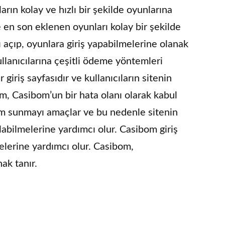
ların kolay ve hızlı bir şekilde oyunlarına
ve en son eklenen oyunları kolay bir şekilde
nı açıp, oyunlara giriş yapabilmelerine olanak
kullanıcılarına çeşitli ödeme yöntemleri
giriş sayfasıdır ve kullanıcıların sitenin
om, Casibom’un bir hata olanı olarak kabul
eyim sunmayı amaçlar ve bu nedenle sitenin
ulabilmelerine yardımcı olur. Casibom giriş
melerine yardımcı olur. Casibom,
ak tanır.