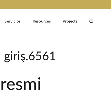
Servicios
Resources
Projects
 giriş.6561
 resmi