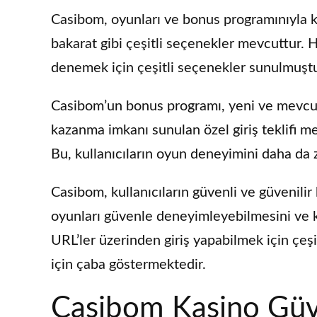
Casibom, oyunları ve bonus programınıyla ku
bakarat gibi çeşitli seçenekler mevcuttur. He
denemek için çeşitli seçenekler sunulmuştu
Casibom’un bonus programı, yeni ve mevcut k
kazanma imkanı sunulan özel giriş teklifi me
Bu, kullanıcıların oyun deneyimini daha da z
Casibom, kullanıcıların güvenli ve güvenilir 
oyunları güvenle deneyimleyebilmesini ve k
URL’ler üzerinden giriş yapabilmek için çeş
için çaba göstermektedir.
Casibom Kasino Güve