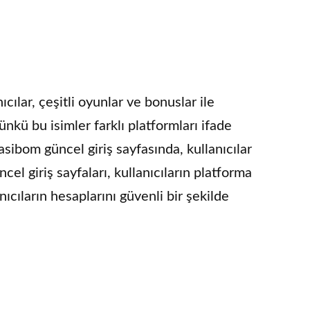
cılar, çeşitli oyunlar ve bonuslar ile
ünkü bu isimler farklı platformları ifade
asibom güncel giriş sayfasında, kullanıcılar
el giriş sayfaları, kullanıcıların platforma
nıcıların hesaplarını güvenli bir şekilde