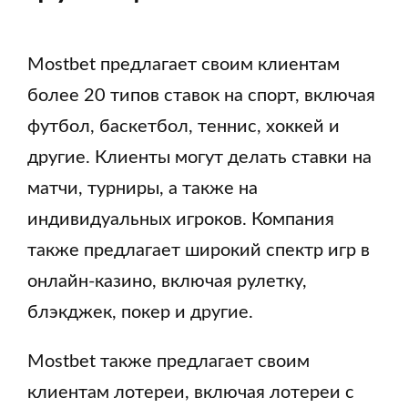
Mostbet предлагает своим клиентам
более 20 типов ставок на спорт, включая
футбол, баскетбол, теннис, хоккей и
другие. Клиенты могут делать ставки на
матчи, турниры, а также на
индивидуальных игроков. Компания
также предлагает широкий спектр игр в
онлайн-казино, включая рулетку,
блэкджек, покер и другие.
Mostbet также предлагает своим
клиентам лотереи, включая лотереи с