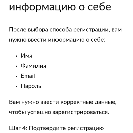
информацию о себе
После выбора способа регистрации, вам
нужно ввести информацию о себе:
Имя
Фамилия
Email
Пароль
Вам нужно ввести корректные данные,
чтобы успешно зарегистрироваться.
Шаг 4: Подтвердите регистрацию