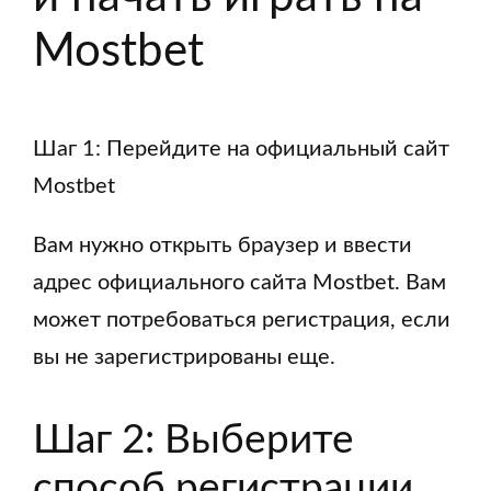
Mostbet
Шаг 1: Перейдите на официальный сайт
Mostbet
Вам нужно открыть браузер и ввести
адрес официального сайта Mostbet. Вам
может потребоваться регистрация, если
вы не зарегистрированы еще.
Шаг 2: Выберите
способ регистрации