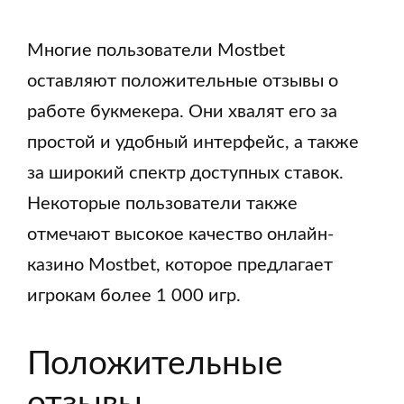
Многие пользователи Mostbet
оставляют положительные отзывы о
работе букмекера. Они хвалят его за
простой и удобный интерфейс, а также
за широкий спектр доступных ставок.
Некоторые пользователи также
отмечают высокое качество онлайн-
казино Mostbet, которое предлагает
игрокам более 1 000 игр.
Положительные
отзывы