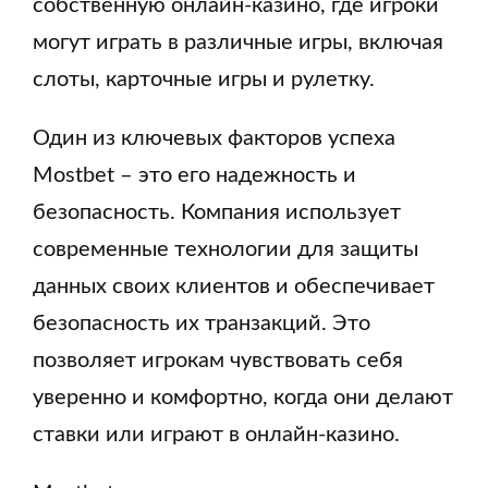
собственную онлайн-казино, где игроки
могут играть в различные игры, включая
слоты, карточные игры и рулетку.
Один из ключевых факторов успеха
Mostbet – это его надежность и
безопасность. Компания использует
современные технологии для защиты
данных своих клиентов и обеспечивает
безопасность их транзакций. Это
позволяет игрокам чувствовать себя
уверенно и комфортно, когда они делают
ставки или играют в онлайн-казино.