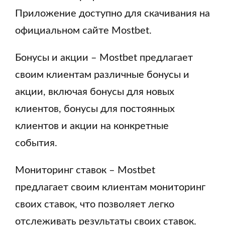
Приложение доступно для скачивания на
официальном сайте Mostbet.
Бонусы и акции – Mostbet предлагает
своим клиентам различные бонусы и
акции, включая бонусы для новых
клиентов, бонусы для постоянных
клиентов и акции на конкретные
события.
Мониторинг ставок – Mostbet
предлагает своим клиентам мониторинг
своих ставок, что позволяет легко
отслеживать результаты своих ставок.