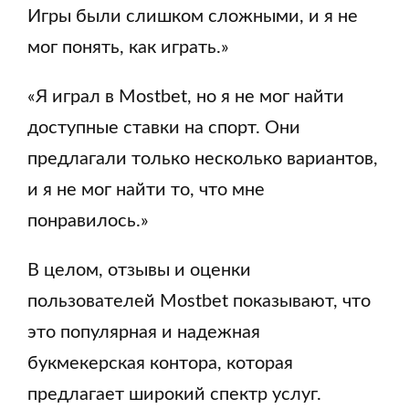
Игры были слишком сложными, и я не
мог понять, как играть.»
«Я играл в Mostbet, но я не мог найти
доступные ставки на спорт. Они
предлагали только несколько вариантов,
и я не мог найти то, что мне
понравилось.»
В целом, отзывы и оценки
пользователей Mostbet показывают, что
это популярная и надежная
букмекерская контора, которая
предлагает широкий спектр услуг.