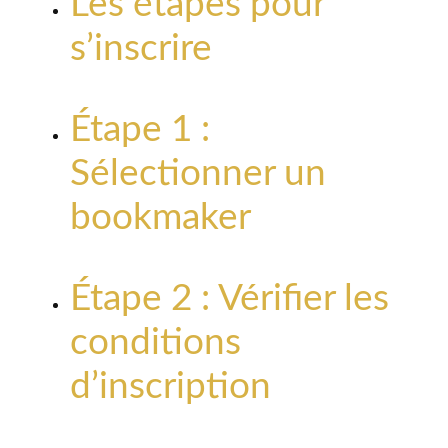
Les étapes pour
s’inscrire
Étape 1 :
Sélectionner un
bookmaker
Étape 2 : Vérifier les
conditions
d’inscription