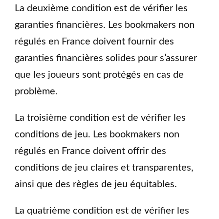
La deuxième condition est de vérifier les
garanties financières. Les bookmakers non
régulés en France doivent fournir des
garanties financières solides pour s’assurer
que les joueurs sont protégés en cas de
problème.
La troisième condition est de vérifier les
conditions de jeu. Les bookmakers non
régulés en France doivent offrir des
conditions de jeu claires et transparentes,
ainsi que des règles de jeu équitables.
La quatrième condition est de vérifier les