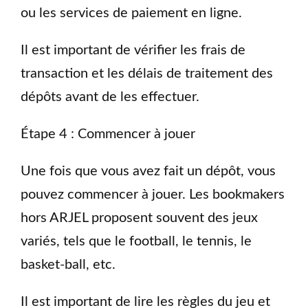
ou les services de paiement en ligne.
Il est important de vérifier les frais de
transaction et les délais de traitement des
dépôts avant de les effectuer.
Étape 4 : Commencer à jouer
Une fois que vous avez fait un dépôt, vous
pouvez commencer à jouer. Les bookmakers
hors ARJEL proposent souvent des jeux
variés, tels que le football, le tennis, le
basket-ball, etc.
Il est important de lire les règles du jeu et