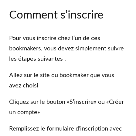
Comment s’inscrire
Pour vous inscrire chez l’un de ces
bookmakers, vous devez simplement suivre
les étapes suivantes :
Allez sur le site du bookmaker que vous
avez choisi
Cliquez sur le bouton «S’inscrire» ou «Créer
un compte»
Remplissez le formulaire d’inscription avec