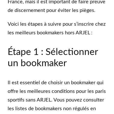
France, mais il est important de faire preuve
de discernement pour éviter les pièges.
Voici les étapes à suivre pour s’inscrire chez
les meilleurs bookmakers hors ARJEL :
Étape 1 : Sélectionner
un bookmaker
Il est essentiel de choisir un bookmaker qui
offre les meilleures conditions pour les paris
sportifs sans ARJEL. Vous pouvez consulter
les listes de bookmakers non régulés en