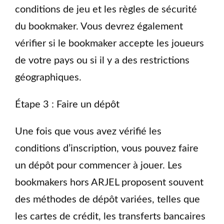
conditions de jeu et les règles de sécurité
du bookmaker. Vous devrez également
vérifier si le bookmaker accepte les joueurs
de votre pays ou si il y a des restrictions
géographiques.
Étape 3 : Faire un dépôt
Une fois que vous avez vérifié les
conditions d’inscription, vous pouvez faire
un dépôt pour commencer à jouer. Les
bookmakers hors ARJEL proposent souvent
des méthodes de dépôt variées, telles que
les cartes de crédit, les transferts bancaires