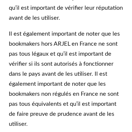
qu’il est important de vérifier leur réputation
avant de les utiliser.
Il est également important de noter que les
bookmakers hors ARJEL en France ne sont
pas tous légaux et qu’il est important de
vérifier si ils sont autorisés à fonctionner
dans le pays avant de les utiliser. Il est
également important de noter que les
bookmakers non régulés en France ne sont
pas tous équivalents et qu’il est important
de faire preuve de prudence avant de les
utiliser.