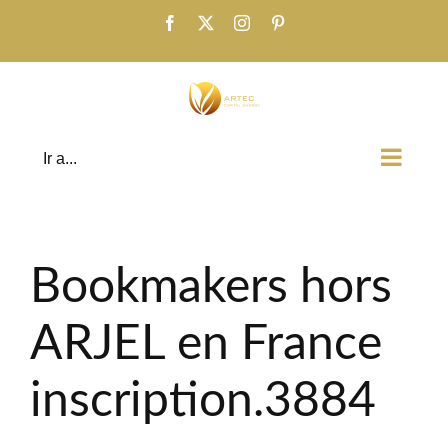
Saltar
Facebook
X
Instagram
Pinterest
al
contenido
Ir a...
Bookmakers hors
ARJEL en France
inscription.3884