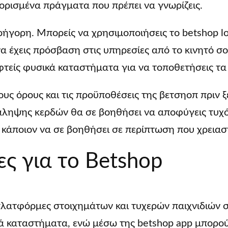
 ορισμένα πράγματα που πρέπει να γνωρίζεις.
ρήγορη. Μπορείς να χρησιμοποιήσεις το betshop lo
να έχεις πρόσβαση στις υπηρεσίες από το κινητό 
εφτείς φυσικά καταστήματα για να τοποθετήσεις τα
υς όρους και τις προϋποθέσεις της βετσηοπ πριν 
ληψης κερδών θα σε βοηθήσει να αποφύγεις τυχό
 κάποιον να σε βοηθήσει σε περίπτωση που χρειαστ
ς για το Betshop
 πλατφόρμες στοιχημάτων και τυχερών παιχνιδιών σ
κά καταστήματα, ενώ μέσω της betshop app μπορο