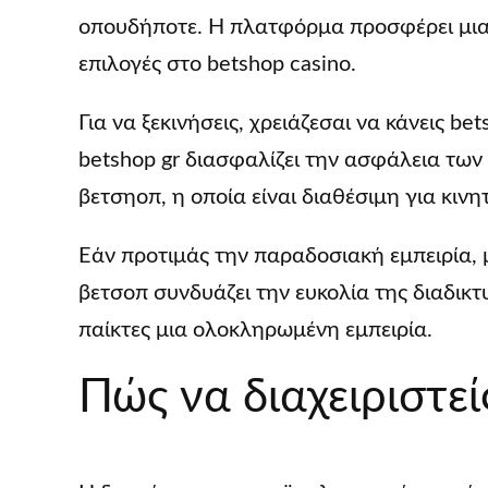
οπουδήποτε. Η πλατφόρμα προσφέρει μια 
επιλογές στο betshop casino.
Για να ξεκινήσεις, χρειάζεσαι να κάνεις b
betshop gr διασφαλίζει την ασφάλεια τω
βετσηοπ, η οποία είναι διαθέσιμη για κινητ
Εάν προτιμάς την παραδοσιακή εμπειρία, μ
βετσοπ συνδυάζει την ευκολία της διαδι
παίκτες μια ολοκληρωμένη εμπειρία.
Πώς να διαχειριστε