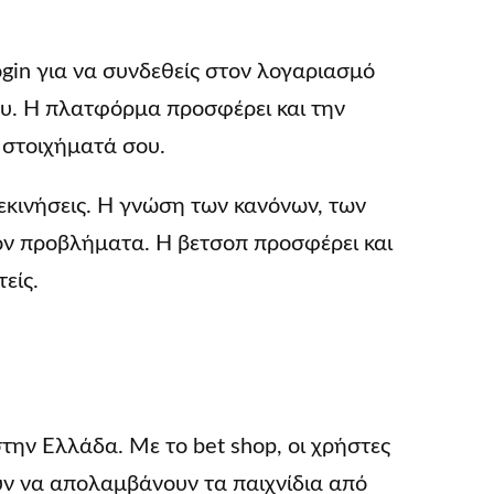
gin για να συνδεθείς στον λογαριασμό
σου. Η πλατφόρμα προσφέρει και την
 στοιχήματά σου.
ξεκινήσεις. Η γνώση των κανόνων, των
ν προβλήματα. Η βετσοπ προσφέρει και
είς.
την Ελλάδα. Με το bet shop, οι χρήστες
ύν να απολαμβάνουν τα παιχνίδια από