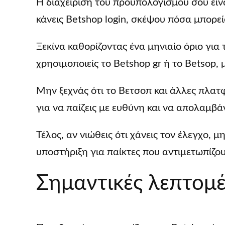
Η διαχείριση του προϋπολογισμού σου είν
κάνεις Betshop login, σκέψου πόσα μπορεί
Ξεκίνα καθορίζοντας ένα μηνιαίο όριο για
χρησιμοποιείς το Betshop gr ή το Betsop, 
Μην ξεχνάς ότι το Βετσοπ και άλλες πλα
για να παίζεις με ευθύνη και να απολαμβάν
Τέλος, αν νιώθεις ότι χάνεις τον έλεγχο,
υποστήριξη για παίκτες που αντιμετωπίζου
Σημαντικές λεπτομέρ