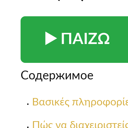
▶️ ΠΑΊΖΩ
Содержимое
Βασικές πληροφορίε
Πώς να διαχειριστε