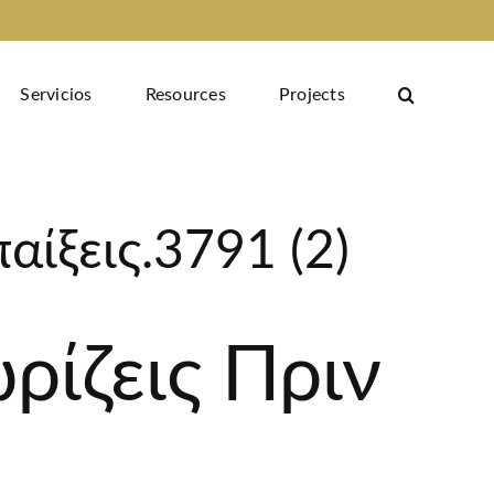
Servicios
Resources
Projects
αίξεις.3791 (2)
ρίζεις Πριν