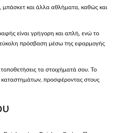
 μπάσκετ και άλλα αθλήματα, καθώς και
γραφής είναι γρήγορη και απλή, ενώ το
ι εύκολη πρόσβαση μέσω της εφαρμογής
 τοποθετήσεις τα στοιχήματά σου. Το
ών καταστημάτων, προσφέροντας στους
ου