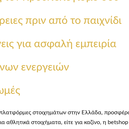
ειες πριν από το παιχνίδι
εις για ασφαλή εμπειρία
νων ενεργειών
ωμές
ή πλατφόρμες στοιχημάτων στην Ελλάδα, προσφέρο
ια αθλητικά στοιχήματα, είτε για καζίνο, η betsho