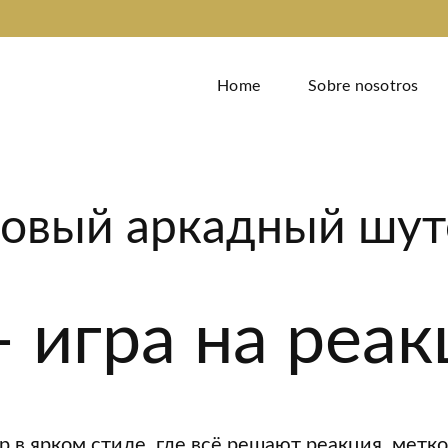
Home
Sobre nosotros
новый аркадный шут
 игра на реа
в ярком стиле, где всё решают реакция, метко