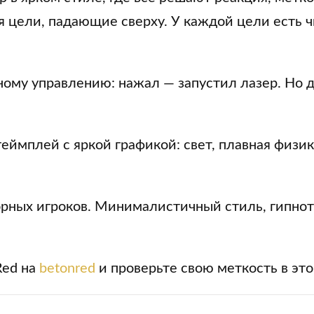
я цели, падающие сверху. У каждой цели есть 
ному управлению: нажал — запустил лазер. Но д
еймплей с яркой графикой: свет, плавная физи
орных игроков. Минималистичный стиль, гипно
Red на
betonred
и проверьте свою меткость в эт