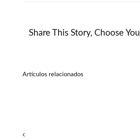
Share This Story, Choose You
Artículos relacionados
Vodka
онлайн
казино
бонусы
Vodka
и