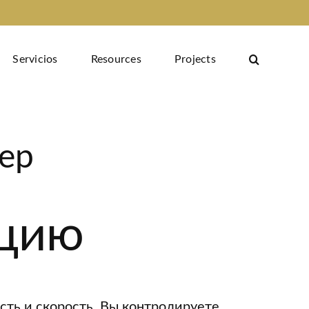
Servicios
Resources
Projects
ер
кцию
сть и скорость. Вы контролируете