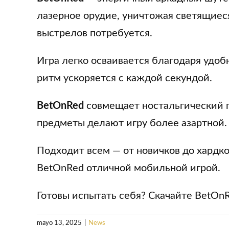
лазерное орудие, уничтожая светящиес
выстрелов потребуется.
Игра легко осваивается благодаря удоб
ритм ускоряется с каждой секундой.
BetOnRed
совмещает ностальгический г
предметы делают игру более азартной.
Подходит всем — от новичков до хардк
BetOnRed отличной мобильной игрой.
Готовы испытать себя? Скачайте BetOn
mayo 13, 2025
|
News