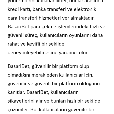
yöntemlerini kullanabilirler, bunlar arasında
kredi kartı, banka transferi ve elektronik
para transferi hizmetleri yer almaktadır.
BasariBet para çekme işlemlerindeki hızlı ve
güvenli süreç, kullanıcıların oyunlarını daha
rahat ve keyifli bir şekilde
deneyimleyebilmesine yardımcı olur.
BasariBet, güvenilir bir platform olup
olmadığını merak eden kullanıcılar için,
güvenilir ve güvenli bir platform olduğunu
kanıtlar. BasariBet, kullanıcıların
şikayetlerini alır ve bunları hızlı bir şekilde
çözümler. Bu, kullanıcıların güvenilir bir