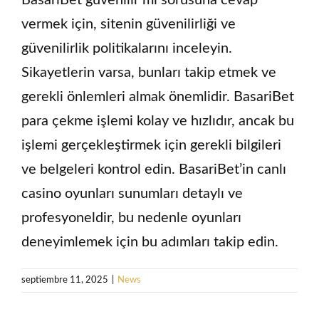
vermek için, sitenin güvenilirliği ve
güvenilirlik politikalarını inceleyin.
Sikayetlerin varsa, bunları takip etmek ve
gerekli önlemleri almak önemlidir. BasariBet
para çekme işlemi kolay ve hızlıdır, ancak bu
işlemi gerçekleştirmek için gerekli bilgileri
ve belgeleri kontrol edin. BasariBet’in canlı
casino oyunları sunumları detaylı ve
profesyoneldir, bu nedenle oyunları
deneyimlemek için bu adımları takip edin.
septiembre 11, 2025
|
News