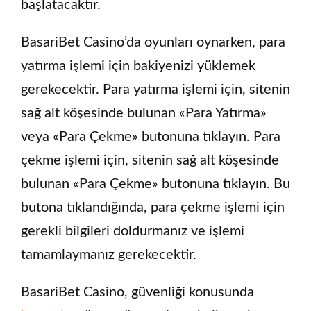
başlatacaktır.
BasariBet Casino’da oyunları oynarken, para
yatırma işlemi için bakiyenizi yüklemek
gerekecektir. Para yatırma işlemi için, sitenin
sağ alt köşesinde bulunan «Para Yatırma»
veya «Para Çekme» butonuna tıklayın. Para
çekme işlemi için, sitenin sağ alt köşesinde
bulunan «Para Çekme» butonuna tıklayın. Bu
butona tıklandığında, para çekme işlemi için
gerekli bilgileri doldurmanız ve işlemi
tamamlaymanız gerekecektir.
BasariBet Casino, güvenliği konusunda