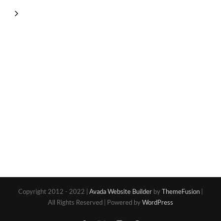
онлайн
акции.1466
Kasino
казино
Mostbet
безопасность
v
и
Chicken
esk
лицензия.1717
Road
republice
spel
zpsoby
bij
platby
online
a
casino
vbru.570
in
Copyright 2012 - 2022 |
Avada Website Builder
by
ThemeFusion
|
(2)
Nederland
All Rights Reserved | Powered by
WordPress
Vodka