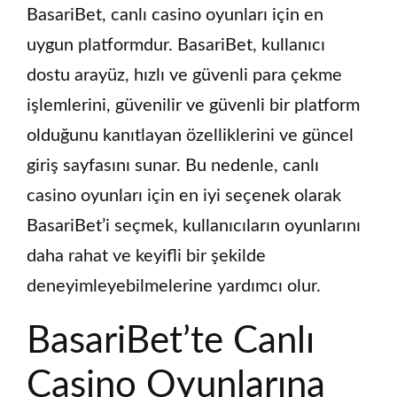
BasariBet, canlı casino oyunları için en
uygun platformdur. BasariBet, kullanıcı
dostu arayüz, hızlı ve güvenli para çekme
işlemlerini, güvenilir ve güvenli bir platform
olduğunu kanıtlayan özelliklerini ve güncel
giriş sayfasını sunar. Bu nedenle, canlı
casino oyunları için en iyi seçenek olarak
BasariBet’i seçmek, kullanıcıların oyunlarını
daha rahat ve keyifli bir şekilde
deneyimleyebilmelerine yardımcı olur.
BasariBet’te Canlı
Casino Oyunlarına