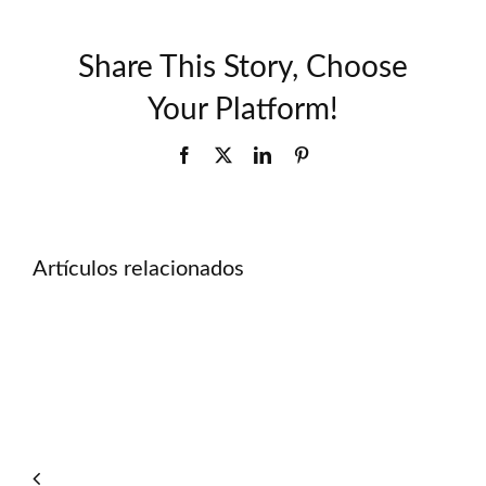
Share This Story, Choose
Your Platform!
Facebook
X
LinkedIn
Pinterest
Artículos relacionados
Vodka
онлайн
казино
бонусы
Vodka
и