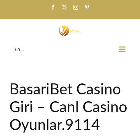
Saltar
Facebook
X
Instagram
Pinterest
al
contenido
Ir a...
BasariBet Casino
Giri – Canl Casino
Oyunlar.9114