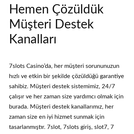
Hemen Çözüldük
Müşteri Destek
Kanalları
7slots Casino’da, her müşteri sorununuzun
hızlı ve etkin bir şekilde çözüldüğü garantiye
sahibiz. Müşteri destek sistemimiz, 24/7
çalışır ve her zaman size yardımcı olmak için
burada. Müşteri destek kanallarımız, her
zaman size en iyi hizmet sunmak için
tasarlanmıştır. 7slot, 7slots giriş, slot7, 7