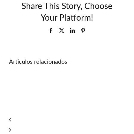
Share This Story, Choose
Your Platform!
Facebook
X
LinkedIn
Pinterest
Artículos relacionados
Vodka
онлайн
казино
бонусы
Vodka
и
онлайн
акции.1466