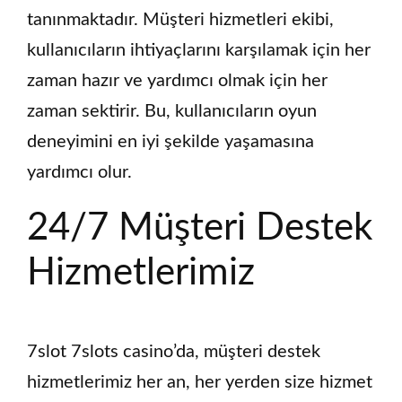
tanınmaktadır. Müşteri hizmetleri ekibi,
kullanıcıların ihtiyaçlarını karşılamak için her
zaman hazır ve yardımcı olmak için her
zaman sektirir. Bu, kullanıcıların oyun
deneyimini en iyi şekilde yaşamasına
yardımcı olur.
24/7 Müşteri Destek
Hizmetlerimiz
7slot 7slots casino’da, müşteri destek
hizmetlerimiz her an, her yerden size hizmet