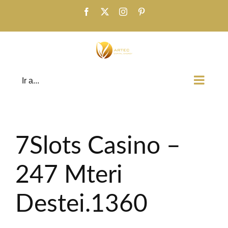
Saltar
Facebook
X
Instagram
Pinterest
al
contenido
Ir a...
7Slots Casino –
247 Mteri
Destei.1360