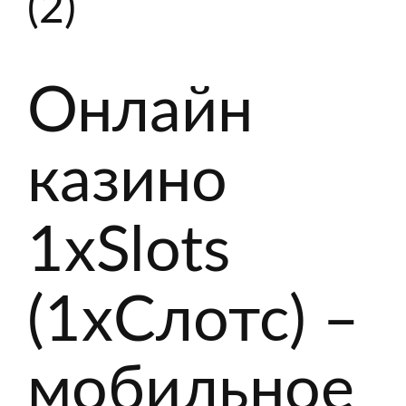
(2)
Онлайн
казино
1xSlots
(1хСлотс) –
мобильное