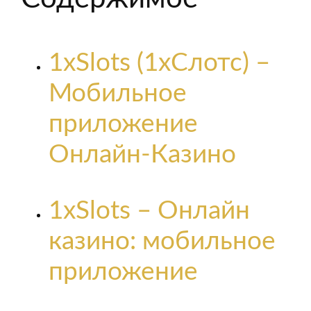
1xSlots (1хСлотс) –
Мобильное
приложение
Онлайн-Казино
1xSlots – Онлайн
казино: мобильное
приложение