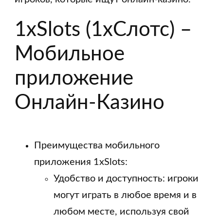
1xSlots (1хСлотс) –
Мобильное
приложение
Онлайн-Казино
Преимущества мобильного
приложения 1xSlots:
Удобство и доступность: игроки
могут играть в любое время и в
любом месте, используя свой