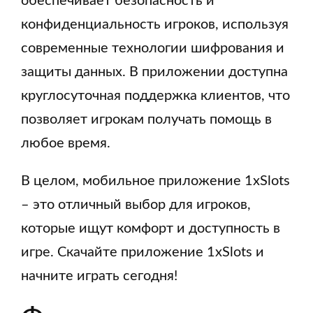
обеспечивает безопасность и
конфиденциальность игроков, используя
современные технологии шифрования и
защиты данных. В приложении доступна
круглосуточная поддержка клиентов, что
позволяет игрокам получать помощь в
любое время.
В целом, мобильное приложение 1xSlots
– это отличный выбор для игроков,
которые ищут комфорт и доступность в
игре. Скачайте приложение 1xSlots и
начните играть сегодня!