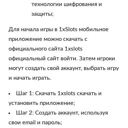
технологии шифрования и
защиты;
Для начала игры в 1xSlots мобильное
приложение можно скачать с
официального сайта 1xslots
официальный сайт войти. Затем игроки
могут создать свой аккаунт, выбрать игру
и начать играть.
Шаг 1: Скачать 1xslots скачать и
установить приложение;
Шаг 2: Создать аккаунт, используя
свои email и пароль;