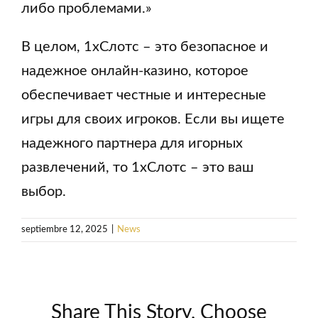
либо проблемами.»
В целом, 1хСлотс – это безопасное и
надежное онлайн-казино, которое
обеспечивает честные и интересные
игры для своих игроков. Если вы ищете
надежного партнера для игорных
развлечений, то 1хСлотс – это ваш
выбор.
septiembre 12, 2025
|
News
Share This Story, Choose