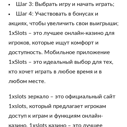
Шаг 3: Выбрать игру и начать играть;
Шаг 4: Участвовать в бонусах и
акциях, чтобы увеличить свои выигрыши;
1xSlots – это лучшее онлайн-казино для
игроков, которые ищут комфорт и
доступность. Мобильное приложение
1xSlots – это идеальный выбор для тех,
кто хочет играть в любое время и в
любом месте.
1xslots зеркало – это официальный сайт
1xslots, который предлагает игрокам
доступ к играм и функциям онлайн-
казино. 1xslots казино – это лучшее