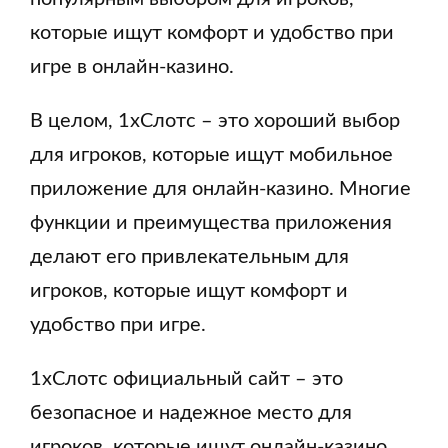
которые ищут комфорт и удобство при
игре в онлайн-казино.
В целом, 1хСлотс – это хороший выбор
для игроков, которые ищут мобильное
приложение для онлайн-казино. Многие
функции и преимущества приложения
делают его привлекательным для
игроков, которые ищут комфорт и
удобство при игре.
1хСлотс официальный сайт – это
безопасное и надежное место для
игроков, которые ищут онлайн-казино.