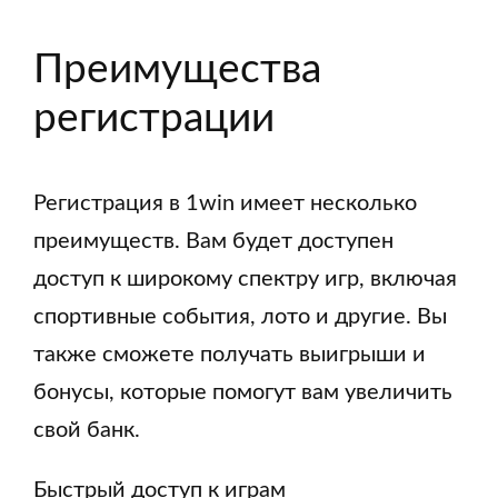
Преимущества
регистрации
Регистрация в 1win имеет несколько
преимуществ. Вам будет доступен
доступ к широкому спектру игр, включая
спортивные события, лото и другие. Вы
также сможете получать выигрыши и
бонусы, которые помогут вам увеличить
свой банк.
Быстрый доступ к играм