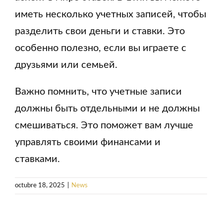
иметь несколько учетных записей, чтобы
разделить свои деньги и ставки. Это
особенно полезно, если вы играете с
друзьями или семьей.
Важно помнить, что учетные записи
должны быть отдельными и не должны
смешиваться. Это поможет вам лучше
управлять своими финансами и
ставками.
octubre 18, 2025
|
News