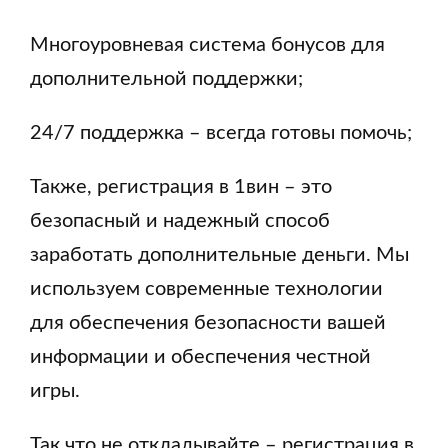
Многоуровневая система бонусов для
дополнительной поддержки;
24/7 поддержка – всегда готовы помочь;
Также, регистрация в 1вин – это
безопасный и надежный способ
заработать дополнительные деньги. Мы
используем современные технологии
для обеспечения безопасности вашей
информации и обеспечения честной
игры.
Так что не откладывайте – регистрация в