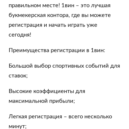
правильном месте! 1вин – это лучшая
букмекерская контора, где вы можете
регистрация и начать играть уже
сегодня!
Преимущества регистрации в 1вин:
Большой выбор спортивных событий для
ставок;
Высокие коэффициенты для
максимальной прибыли;
Легкая регистрация – всего несколько
минут;