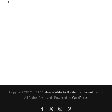
акции.1466
Kasino
казино
Mostbet
безопасность
v
и
Chicken
esk
лицензия.1717
Road
republice
spel
zpsoby
bij
platby
online
a
casino
vbru.570
in
Copyright 2012 - 2022 |
Avada Website Builder
by
ThemeFusion
|
(2)
Nederland
All Rights Reserved | Powered by
WordPress
Vodka
Hoe
Facebook
X
Instagram
Pinterest
онлайн