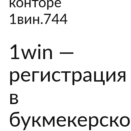
конторе
1вин.744
1win —
регистрация
в
букмекерск