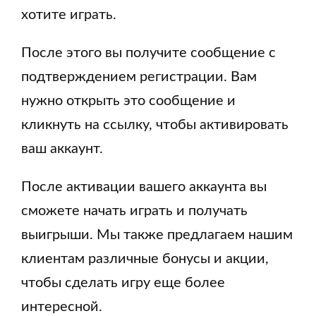
хотите играть.
После этого вы получите сообщение с
подтверждением регистрации. Вам
нужно открыть это сообщение и
кликнуть на ссылку, чтобы активировать
ваш аккаунт.
После активации вашего аккаунта вы
сможете начать играть и получать
выигрыши. Мы также предлагаем нашим
клиентам различные бонусы и акции,
чтобы сделать игру еще более
интересной.