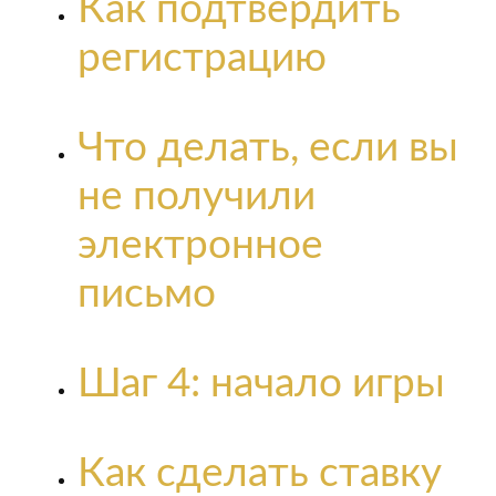
Как подтвердить
регистрацию
Что делать, если вы
не получили
электронное
письмо
Шаг 4: начало игры
Как сделать ставку