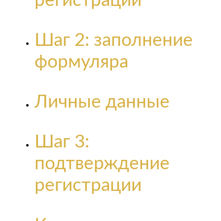
регистрации
Шаг 2: заполнение
формуляра
Личные данные
Шаг 3:
подтверждение
регистрации