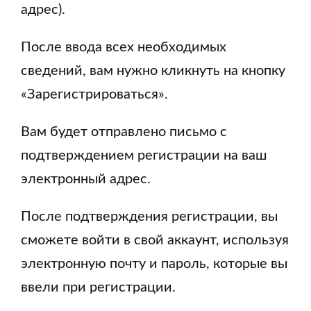
адрес).
После ввода всех необходимых
сведений, вам нужно кликнуть на кнопку
«Зарегистрироваться».
Вам будет отправлено письмо с
подтверждением регистрации на ваш
электронный адрес.
После подтверждения регистрации, вы
сможете войти в свой аккаунт, используя
электронную почту и пароль, которые вы
ввели при регистрации.