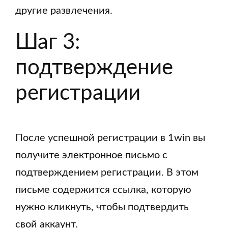
другие развлечения.
Шаг 3:
подтверждение
регистрации
После успешной регистрации в 1win вы
получите электронное письмо с
подтверждением регистрации. В этом
письме содержится ссылка, которую
нужно кликнуть, чтобы подтвердить
свой аккаунт.