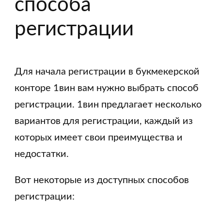
способа
регистрации
Для начала регистрации в букмекерской
конторе 1вин вам нужно выбрать способ
регистрации. 1вин предлагает несколько
вариантов для регистрации, каждый из
которых имеет свои преимущества и
недостатки.
Вот некоторые из доступных способов
регистрации: