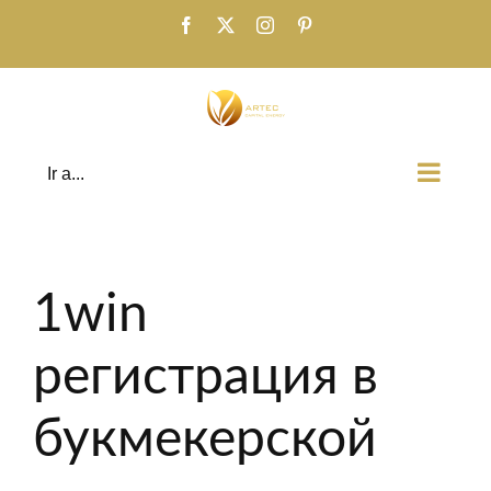
Saltar
Facebook
X
Instagram
Pinterest
al
contenido
Ir a...
1win
регистрация в
букмекерской