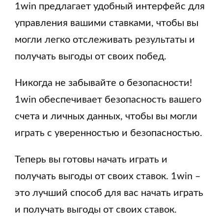
1win предлагает удобный интерфейс для
управления вашими ставками, чтобы вы
могли легко отслеживать результаты и
получать выгоды от своих побед.
Никогда не забывайте о безопасности!
1win обеспечивает безопасность вашего
счета и личных данных, чтобы вы могли
играть с уверенностью и безопасностью.
Теперь вы готовы начать играть и
получать выгоды от своих ставок. 1win –
это лучший способ для вас начать играть
и получать выгоды от своих ставок.