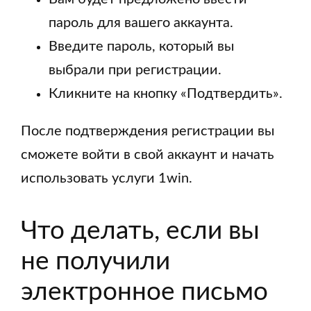
пароль для вашего аккаунта.
Введите пароль, который вы
выбрали при регистрации.
Кликните на кнопку «Подтвердить».
После подтверждения регистрации вы
сможете войти в свой аккаунт и начать
использовать услуги 1win.
Что делать, если вы
не получили
электронное письмо