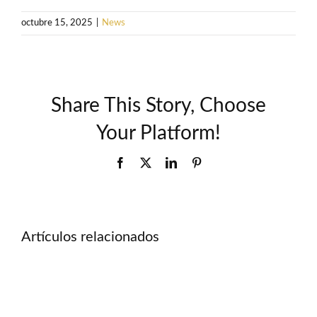
octubre 15, 2025
|
News
Share This Story, Choose
Your Platform!
Facebook
X
LinkedIn
Pinterest
Artículos relacionados
Vodka
онлайн
казино