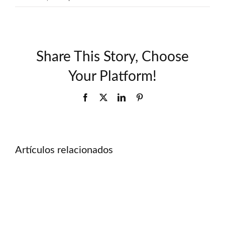
Share This Story, Choose
Your Platform!
Facebook
X
LinkedIn
Pinterest
Artículos relacionados
Vodka
онлайн
казино
бонусы