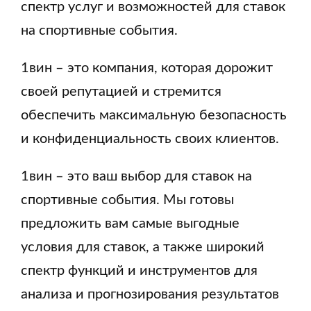
спектр услуг и возможностей для ставок
на спортивные события.
1вин – это компания, которая дорожит
своей репутацией и стремится
обеспечить максимальную безопасность
и конфиденциальность своих клиентов.
1вин – это ваш выбор для ставок на
спортивные события. Мы готовы
предложить вам самые выгодные
условия для ставок, а также широкий
спектр функций и инструментов для
анализа и прогнозирования результатов