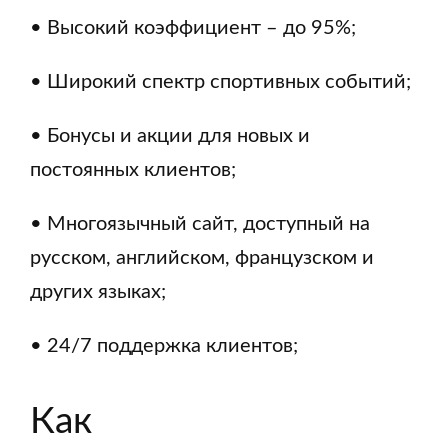
• Высокий коэффициент – до 95%;
• Широкий спектр спортивных событий;
• Бонусы и акции для новых и
постоянных клиентов;
• Многоязычный сайт, доступный на
русском, английском, французском и
других языках;
• 24/7 поддержка клиентов;
Как