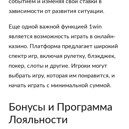
событием и изменяя свои ставки в
зависимости от развития ситуации.
Еще одной важной функцией 1win
является возможность играть в онлайн-
казино. Платформа предлагает широкий
спектр игр, включая рулетку, блэкджек,
покер, слоты и другие. Игроки могут
выбрать игру, которая им понравится, и
начать играть с минимальной суммой.
Бонусы и Программа
Лояльности