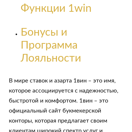
Функции 1win
Бонусы и
Программа
Лояльности
В мире ставок и азарта 1вин – это имя,
которое ассоциируется с надежностью,
быстротой и комфортом. 1вин – это
официальный сайт букмекерской
конторы, которая предлагает своим
клиентам широкий спектр услуг и