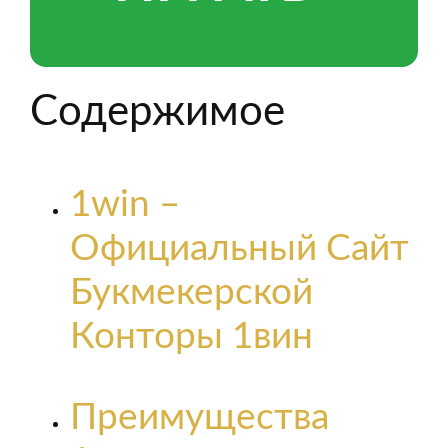
Содержимое
1win –
Официальный Сайт
Букмекерской
Конторы 1вин
Преимущества