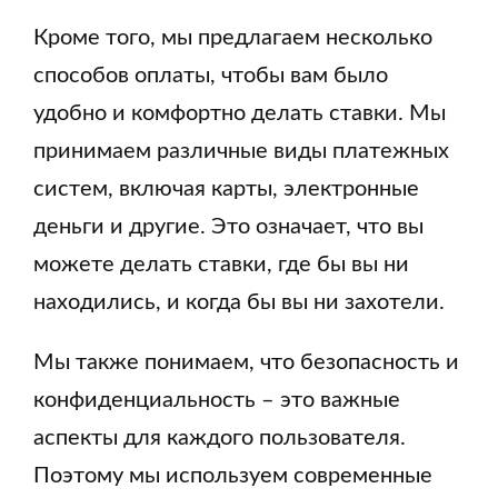
Кроме того, мы предлагаем несколько
способов оплаты, чтобы вам было
удобно и комфортно делать ставки. Мы
принимаем различные виды платежных
систем, включая карты, электронные
деньги и другие. Это означает, что вы
можете делать ставки, где бы вы ни
находились, и когда бы вы ни захотели.
Мы также понимаем, что безопасность и
конфиденциальность – это важные
аспекты для каждого пользователя.
Поэтому мы используем современные