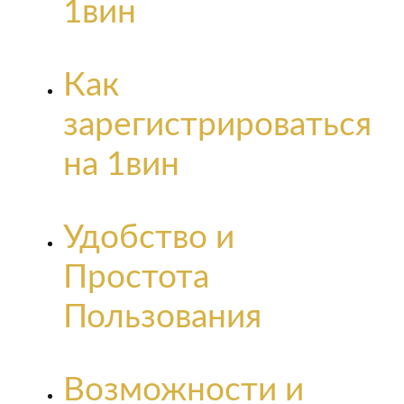
1вин
Как
зарегистрироваться
на 1вин
Удобство и
Простота
Пользования
Возможности и