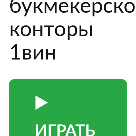
букмекерск
конторы
1вин
▶️
ИГРАТЬ