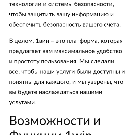
технологии и системы безопасности,
чтобы защитить вашу информацию и
обеспечить безопасность вашего счета.
В целом, 1вин – это платформа, которая
предлагает вам максимальное удобство
и простоту пользования. Мы сделали
все, чтобы наши услуги были доступны и
понятны для каждого, и мы уверены, что
вы будете наслаждаться нашими
услугами.
Возможности и