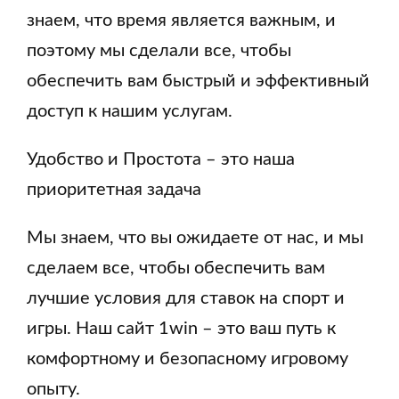
знаем, что время является важным, и
поэтому мы сделали все, чтобы
обеспечить вам быстрый и эффективный
доступ к нашим услугам.
Удобство и Простота – это наша
приоритетная задача
Мы знаем, что вы ожидаете от нас, и мы
сделаем все, чтобы обеспечить вам
лучшие условия для ставок на спорт и
игры. Наш сайт 1win – это ваш путь к
комфортному и безопасному игровому
опыту.