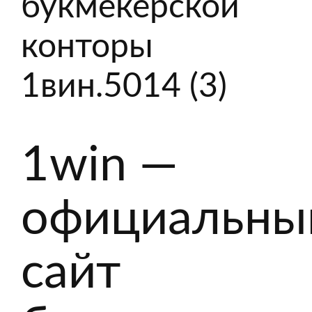
букмекерской
конторы
1вин.5014 (3)
1win —
официальны
сайт