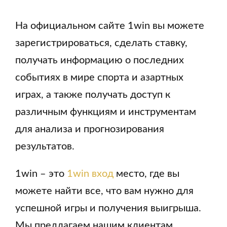
На официальном сайте 1win вы можете
зарегистрироваться, сделать ставку,
получать информацию о последних
событиях в мире спорта и азартных
играх, а также получать доступ к
различным функциям и инструментам
для анализа и прогнозирования
результатов.
1win – это
1win вход
место, где вы
можете найти все, что вам нужно для
успешной игры и получения выигрыша.
Мы предлагаем нашим клиентам