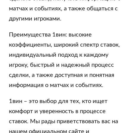
матчах и событиях, а также общаться с
другими игроками.
Преимущества 1вин: высокие
коэффициенты, широкий спектр ставок,
индивидуальный подход к каждому
игроку, быстрый и надежный процесс
сделки, а также доступная и понятная
информация о матчах и событиях.
1вин – это выбор для тех, кто ищет
комфорт и уверенность в процессе
ставок. Мы рады приветствовать вас на
нашем официальном сайте и