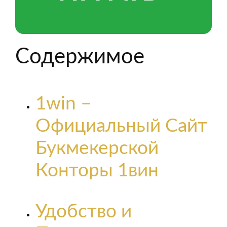
Содержимое
1win –
Официальный Сайт
Букмекерской
Конторы 1вин
Удобство и