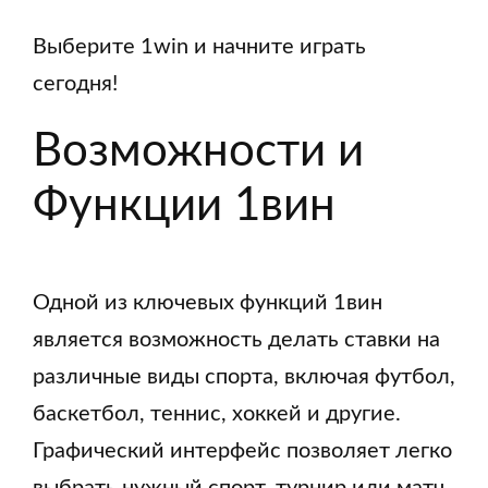
Выберите 1win и начните играть
сегодня!
Возможности и
Функции 1вин
Одной из ключевых функций 1вин
является возможность делать ставки на
различные виды спорта, включая футбол,
баскетбол, теннис, хоккей и другие.
Графический интерфейс позволяет легко
выбрать нужный спорт, турнир или матч,