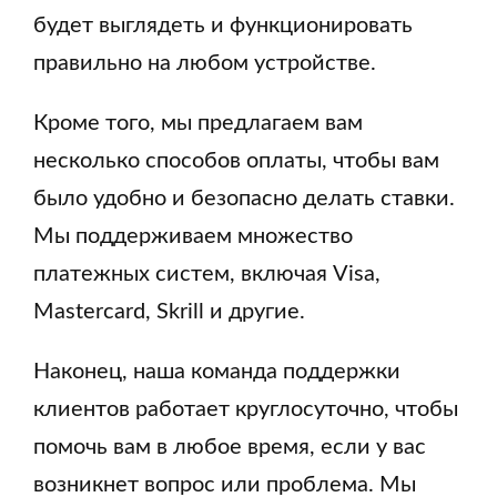
будет выглядеть и функционировать
правильно на любом устройстве.
Кроме того, мы предлагаем вам
несколько способов оплаты, чтобы вам
было удобно и безопасно делать ставки.
Мы поддерживаем множество
платежных систем, включая Visa,
Mastercard, Skrill и другие.
Наконец, наша команда поддержки
клиентов работает круглосуточно, чтобы
помочь вам в любое время, если у вас
возникнет вопрос или проблема. Мы