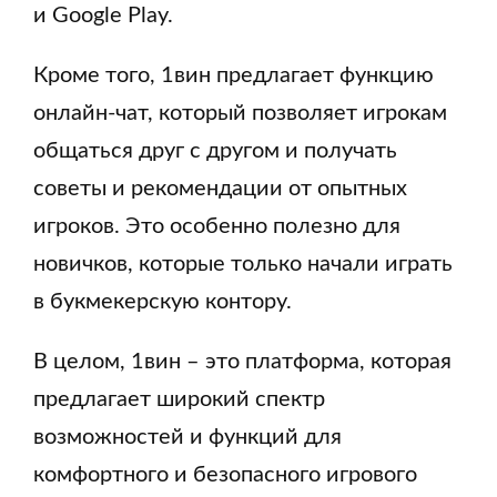
и Google Play.
Кроме того, 1вин предлагает функцию
онлайн-чат, который позволяет игрокам
общаться друг с другом и получать
советы и рекомендации от опытных
игроков. Это особенно полезно для
новичков, которые только начали играть
в букмекерскую контору.
В целом, 1вин – это платформа, которая
предлагает широкий спектр
возможностей и функций для
комфортного и безопасного игрового