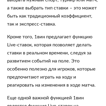
а также выбрать тип ставки – это может
быть как традиционный коэффициент,
так и экспресс-ставка.
Кроме того, 1вин предлагает функцию
Live-ставок, которая позволяет делать
ставки в реальном времени, следуя за
развитием событий на поле. Это
особенно полезно для игроков, которые
предпочитают играть на ходу и
реагировать на изменения в ходе матча.
Еще одной важной функцией 1вин
является функция Live-ставок на