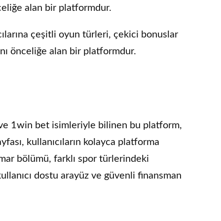
eliğe alan bir platformdur.
arına çeşitli oyun türleri, çekici bonuslar
nı önceliğe alan bir platformdur.
e 1win bet isimleriyle bilinen bu platform,
ayfası, kullanıcıların kolayca platforma
mar bölümü, farklı spor türlerindeki
 kullanıcı dostu arayüz ve güvenli finansman