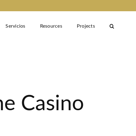
Servicios
Resources
Projects
ne Casino