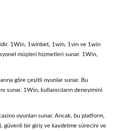
iridir. 1Win, 1winbet, 1win, 1vin ve 1win
fesyonel müşteri hizmetleri sunar. 1Win,
arına göre çeşitli oyunlar sunar. Bu
sını sunar. 1Win, kullanıcıların deneyimini
sino oyunları sunar. Ancak, bu platform,
, güvenli bir giriş ve kaydetme sürecini ve