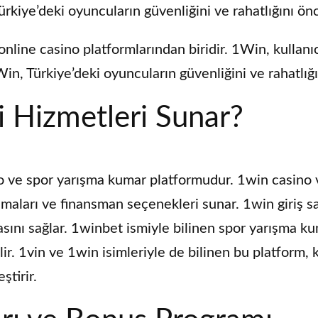
rkiye’deki oyuncuların güvenliğini ve rahatlığını önc
line casino platformlarından biridir. 1Win, kullanıcıl
n, Türkiye’deki oyuncuların güvenliğini ve rahatlığı
 Hizmetleri Sunar?
o ve spor yarışma kumar platformudur. 1win casino v
rışmaları ve finansman seçenekleri sunar. 1win giriş s
asını sağlar. 1winbet ismiyle bilinen spor yarışma ku
ilir. 1vin ve 1win isimleriyle de bilinen bu platform,
ştirir.