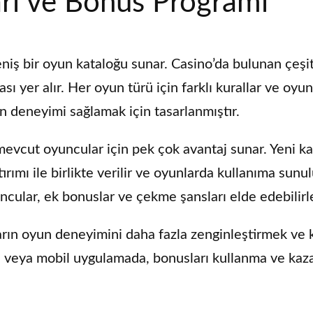
rı ve Bonus Programı
iş bir oyun kataloğu sunar. Casino’da bulunan çeşitli
ası yer alır. Her oyun türü için farklı kurallar ve oy
un deneyimi sağlamak için tasarlanmıştır.
vcut oyuncular için pek çok avantaj sunar. Yeni kay
ımı ile birlikte verilir ve oyunlarda kullanıma sunu
cular, ek bonuslar ve çekme şansları elde edebilirle
n oyun deneyimini daha fazla zenginleştirmek ve kaz
eya mobil uygulamada, bonusları kullanma ve kazançl