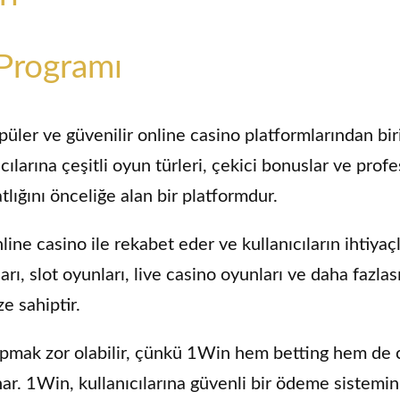
Programı
opüler ve güvenilir online casino platformlarından b
ıcılarına çeşitli oyun türleri, çekici bonuslar ve pro
tlığını önceliğe alan bir platformdur.
ine casino ile rekabet eder ve kullanıcıların ihtiyaçl
arı, slot oyunları, live casino oyunları ve daha fazla
ze sahiptir.
pmak zor olabilir, çünkü 1Win hem betting hem de ca
ar. 1Win, kullanıcılarına güvenli bir ödeme sistemini