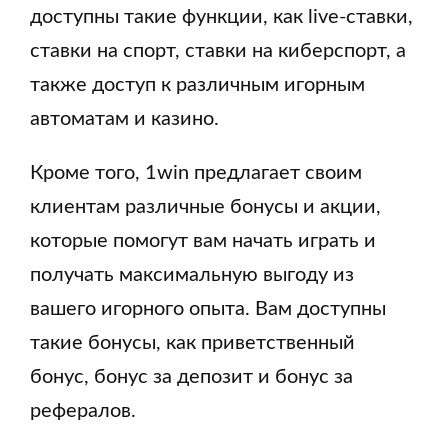
доступны такие функции, как live-ставки,
ставки на спорт, ставки на киберспорт, а
также доступ к различным игорным
автоматам и казино.
Кроме того, 1win предлагает своим
клиентам различные бонусы и акции,
которые помогут вам начать играть и
получать максимальную выгоду из
вашего игорного опыта. Вам доступны
такие бонусы, как приветственный
бонус, бонус за депозит и бонус за
рефералов.