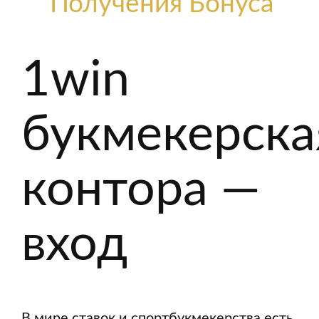
Получения Бонуса
1win
букмекерска
контора —
вход
В мире ставок и спортбукмекерства есть