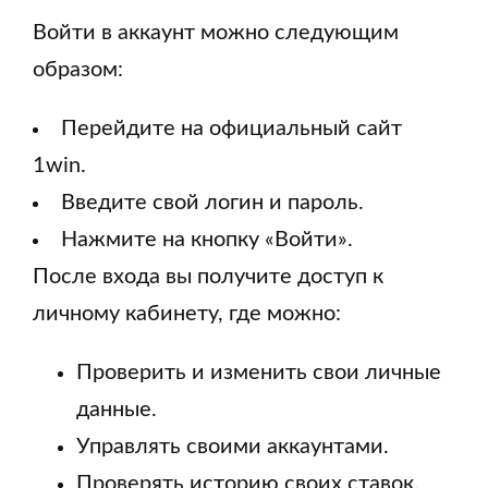
Войти в аккаунт можно следующим
образом:
Перейдите на официальный сайт
1win.
Введите свой логин и пароль.
Нажмите на кнопку «Войти».
После входа вы получите доступ к
личному кабинету, где можно:
Проверить и изменить свои личные
данные.
Управлять своими аккаунтами.
Проверять историю своих ставок.