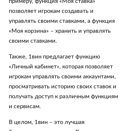
примеру, функция «Моя ставка»
позволяет игрокам создавать и
управлять своими ставками, а функция
«Моя корзина» – хранить и управлять
своими ставками.
Также, 1вин предлагает функцию
«Личный кабинет», которая позволяет
игрокам управлять своими аккаунтами,
просматривать историю своих ставок и
получать доступ к различным функциям
и сервисам.
В целом, 1вин – это лучшая