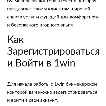
букмекерская контора в России, которая
предлагает своим клиентам широкий
спектр услуг и функций для комфортного
и безопасного игорного опыта.
Как
Зарегистрироваться
и Войти в 1win
Для начала работы с 1win букмекерской
конторой вам нужно зарегистрироваться
и войти в свой аккаунт.