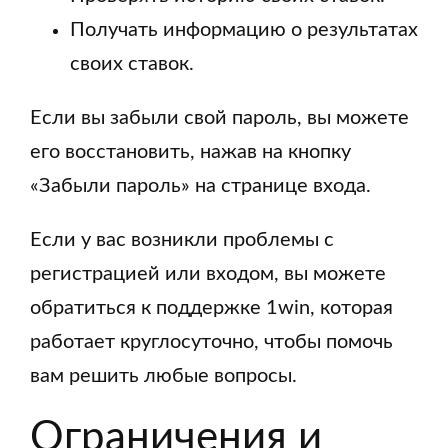
Получать информацию о результатах
своих ставок.
Если вы забыли свой пароль, вы можете
его восстановить, нажав на кнопку
«Забыли пароль» на странице входа.
Если у вас возникли проблемы с
регистрацией или входом, вы можете
обратиться к поддержке 1win, которая
работает круглосуточно, чтобы помочь
вам решить любые вопросы.
Ограничения и