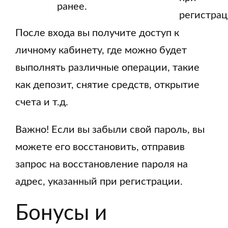
ранее.
регистрац
После входа вы получите доступ к
личному кабинету, где можно будет
выполнять различные операции, такие
как депозит, снятие средств, открытие
счета и т.д.
Важно! Если вы забыли свой пароль, вы
можете его восстановить, отправив
запрос на восстановление пароля на
адрес, указанный при регистрации.
Бонусы и