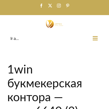
Saltar
Facebook
X
Instagram
Pinterest
al
contenido
Ir a...
1win
букмекерская
контора —