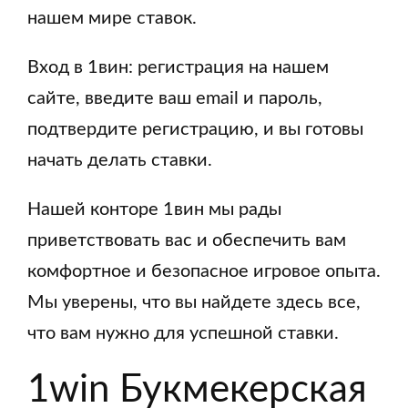
нашем мире ставок.
Вход в 1вин: регистрация на нашем
сайте, введите ваш email и пароль,
подтвердите регистрацию, и вы готовы
начать делать ставки.
Нашей конторе 1вин мы рады
приветствовать вас и обеспечить вам
комфортное и безопасное игровое опыта.
Мы уверены, что вы найдете здесь все,
что вам нужно для успешной ставки.
1win Букмекерская