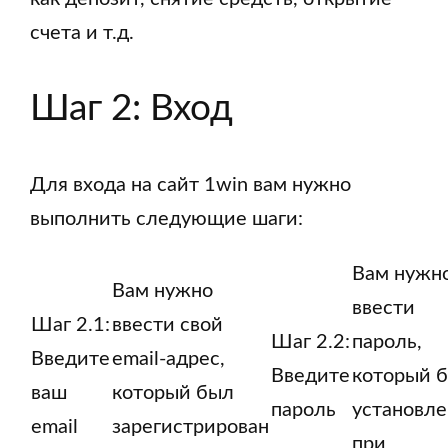
счета и т.д.
Шаг 2: Вход
Для входа на сайт 1win вам нужно
выполнить следующие шаги:
Вам нужн
Вам нужно
ввести
Шаг 2.1:
ввести свой
Шаг 2.2:
пароль,
Введите
email-адрес,
Введите
который 
ваш
который был
пароль
установле
email
зарегистрирован
при