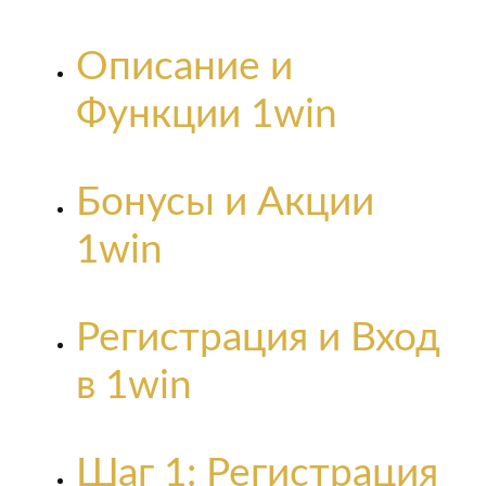
Описание и
Функции 1win
Бонусы и Акции
1win
Регистрация и Вход
в 1win
Шаг 1: Регистрация