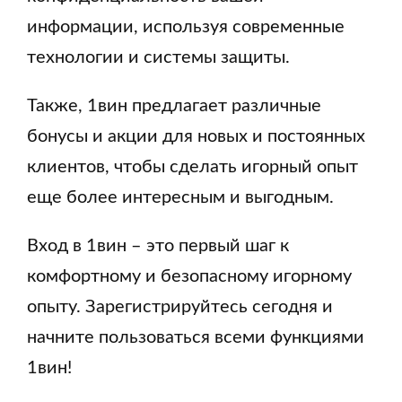
информации, используя современные
технологии и системы защиты.
Также, 1вин предлагает различные
бонусы и акции для новых и постоянных
клиентов, чтобы сделать игорный опыт
еще более интересным и выгодным.
Вход в 1вин – это первый шаг к
комфортному и безопасному игорному
опыту. Зарегистрируйтесь сегодня и
начните пользоваться всеми функциями
1вин!