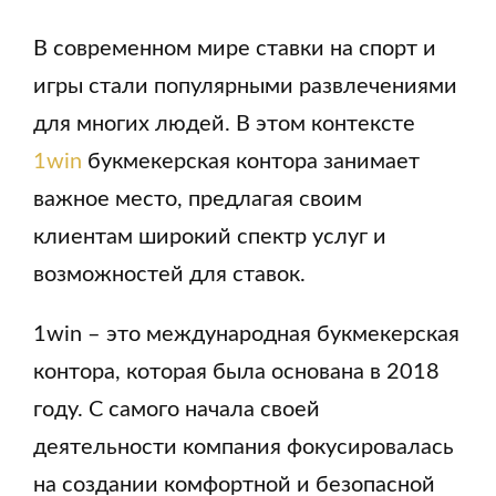
В современном мире ставки на спорт и
игры стали популярными развлечениями
для многих людей. В этом контексте
1win
букмекерская контора занимает
важное место, предлагая своим
клиентам широкий спектр услуг и
возможностей для ставок.
1win – это международная букмекерская
контора, которая была основана в 2018
году. С самого начала своей
деятельности компания фокусировалась
на создании комфортной и безопасной