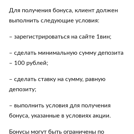
Для получения бонуса, клиент должен
выполнить следующие условия:
– зарегистрироваться на сайте 1вин;
– сделать минимальную сумму депозита
– 100 рублей;
– сделать ставку на сумму, равную
депозиту;
– выполнить условия для получения
бонуса, указанные в условиях акции.
Бонусы могут быть ограничены по