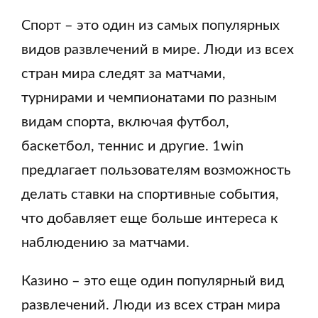
Спорт – это один из самых популярных
видов развлечений в мире. Люди из всех
стран мира следят за матчами,
турнирами и чемпионатами по разным
видам спорта, включая футбол,
баскетбол, теннис и другие. 1win
предлагает пользователям возможность
делать ставки на спортивные события,
что добавляет еще больше интереса к
наблюдению за матчами.
Казино – это еще один популярный вид
развлечений. Люди из всех стран мира