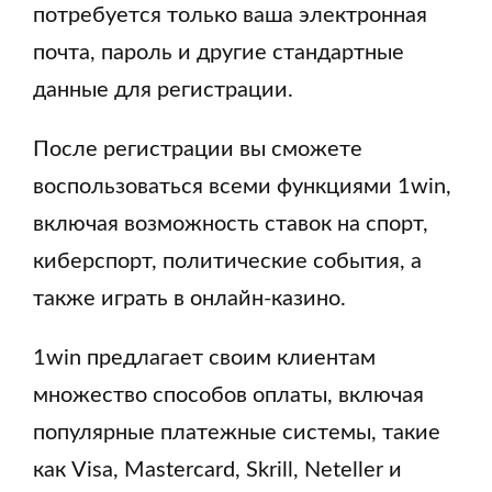
потребуется только ваша электронная
почта, пароль и другие стандартные
данные для регистрации.
После регистрации вы сможете
воспользоваться всеми функциями 1win,
включая возможность ставок на спорт,
киберспорт, политические события, а
также играть в онлайн-казино.
1win предлагает своим клиентам
множество способов оплаты, включая
популярные платежные системы, такие
как Visa, Mastercard, Skrill, Neteller и