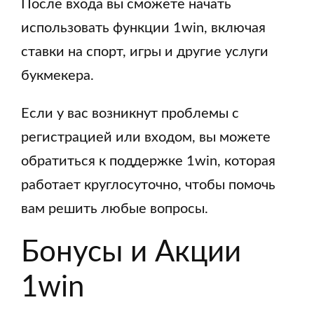
После входа вы сможете начать
использовать функции 1win, включая
ставки на спорт, игры и другие услуги
букмекера.
Если у вас возникнут проблемы с
регистрацией или входом, вы можете
обратиться к поддержке 1win, которая
работает круглосуточно, чтобы помочь
вам решить любые вопросы.
Бонусы и Акции
1win