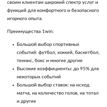
своим клиентам широкий спектр услуг и
функций для комфортного и безопасного
игорного опыта.
Преимущества 1win:
Большой выбор спортивных
событий: футбол, хоккей, баскетбол,
теннис, бокс и многие другие
Высокие коэффициенты: до 95% для
некоторых событий
Большой выбор ставок: на исход
матча, на количество голов, на тотал
и другие