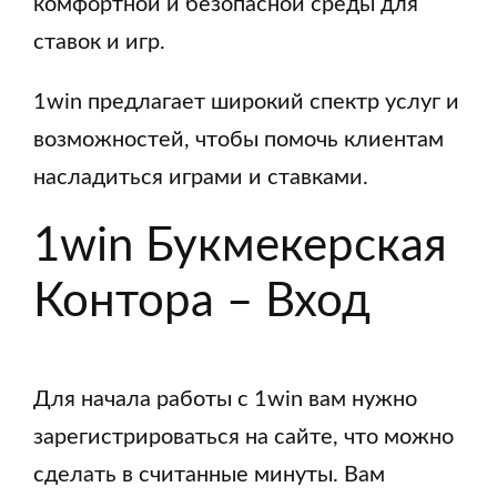
комфортной и безопасной среды для
ставок и игр.
1win предлагает широкий спектр услуг и
возможностей, чтобы помочь клиентам
насладиться играми и ставками.
1win Букмекерская
Контора – Вход
Для начала работы с 1win вам нужно
зарегистрироваться на сайте, что можно
сделать в считанные минуты. Вам