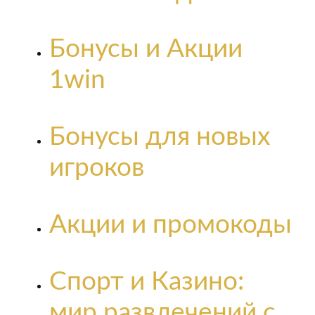
Бонусы и Акции
1win
Бонусы для новых
игроков
Акции и промокоды
Спорт и Казино:
мир развлечений с