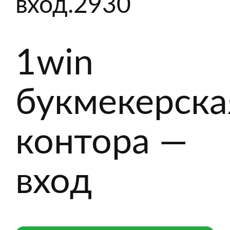
вход.2930
1win
букмекерска
контора —
вход