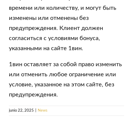
времени или количеству, и могут быть
изменены или отменены без
предупреждения. Клиент должен
согласиться с условиями бонуса,
указанными на сайте 1вин.
1вин оставляет за собой право изменить
или отменить любое ограничение или
условие, указанное на этом сайте, без
предупреждения.
junio 22, 2025
|
News