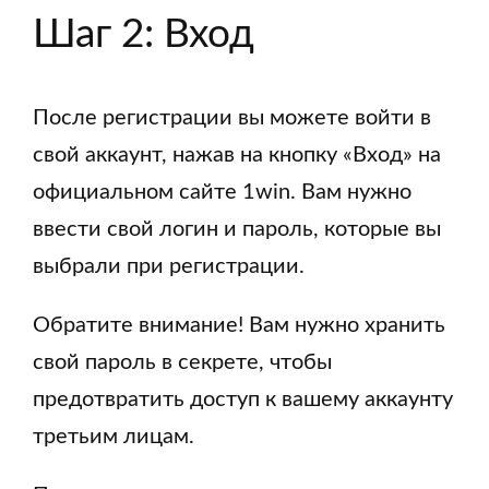
Шаг 2: Вход
После регистрации вы можете войти в
свой аккаунт, нажав на кнопку «Вход» на
официальном сайте 1win. Вам нужно
ввести свой логин и пароль, которые вы
выбрали при регистрации.
Обратите внимание! Вам нужно хранить
свой пароль в секрете, чтобы
предотвратить доступ к вашему аккаунту
третьим лицам.