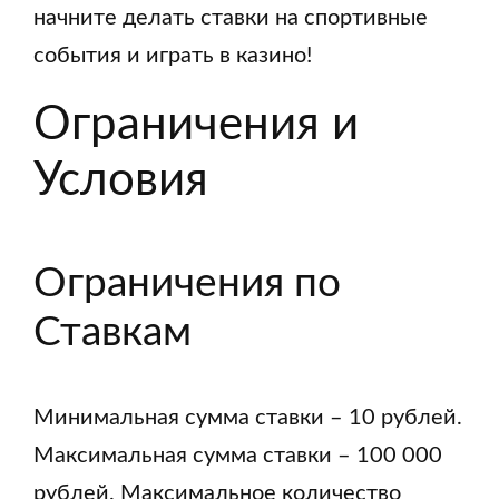
начните делать ставки на спортивные
события и играть в казино!
Ограничения и
Условия
Ограничения по
Ставкам
Минимальная сумма ставки – 10 рублей.
Максимальная сумма ставки – 100 000
рублей. Максимальное количество