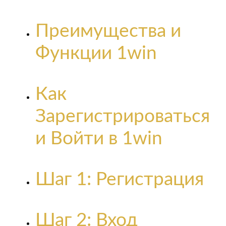
Преимущества и
Функции 1win
Как
Зарегистрироваться
и Войти в 1win
Шаг 1: Регистрация
Шаг 2: Вход