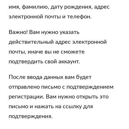
имя, фамилию, дату рождения, адрес
электронной почты и телефон.
Важно! Вам нужно указать
действительный адрес электронной
почты, иначе вы не сможете
подтвердить свой аккаунт.
После ввода данных вам будет
отправлено письмо с подтверждением
регистрации. Вам нужно открыть это
письмо и нажать на ссылку для
подтверждения.