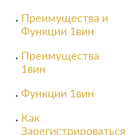
Преимущества и
Функции 1вин
Преимущества
1вин
Функции 1вин
Как
Зарегистрироваться