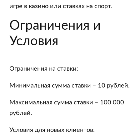
игре в казино или ставках на спорт.
Ограничения и
Условия
Ограничения на ставки:
Минимальная сумма ставки – 10 рублей.
Максимальная сумма ставки – 100 000
рублей.
Условия для новых клиентов: