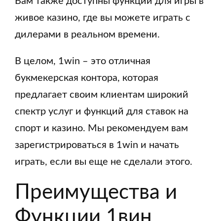
Вам также доступны функции для игры в
живое казино, где вы можете играть с
дилерами в реальном времени.
В целом, 1win – это отличная
букмекерская контора, которая
предлагает своим клиентам широкий
спектр услуг и функций для ставок на
спорт и казино. Мы рекомендуем вам
зарегистрироваться в 1win и начать
играть, если вы еще не сделали этого.
Преимущества и
Функции 1вин