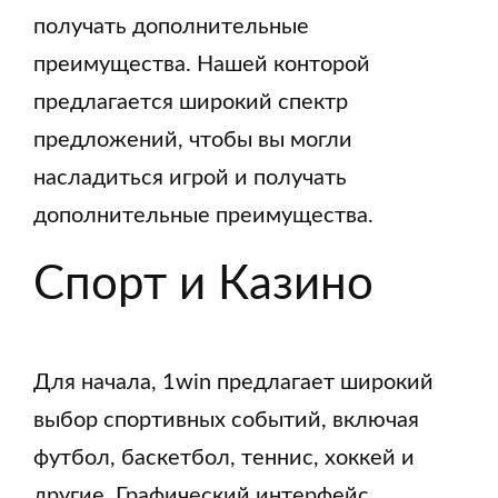
получать дополнительные
преимущества. Нашей конторой
предлагается широкий спектр
предложений, чтобы вы могли
насладиться игрой и получать
дополнительные преимущества.
Спорт и Казино
Для начала, 1win предлагает широкий
выбор спортивных событий, включая
футбол, баскетбол, теннис, хоккей и
другие. Графический интерфейс