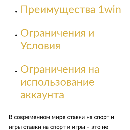
Преимущества 1win
Ограничения и
Условия
Ограничения на
использование
аккаунта
В современном мире ставки на спорт и
игры ставки на спорт и игры – это не