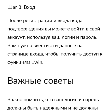
Шаг 3: Вход
После регистрации и ввода кода
подтверждения вы можете войти в свой
аккаунт, используя ваш логин и пароль.
Вам нужно ввести эти данные на
странице входа, чтобы получить доступ к
функциям 1win.
Важные советы
Важно помнить, что ваш логин и пароль
должны быть надежными и не должны