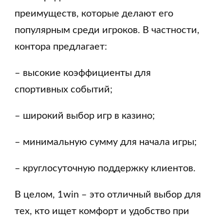
преимуществ, которые делают его
популярным среди игроков. В частности,
контора предлагает:
– высокие коэффициенты для
спортивных событий;
– широкий выбор игр в казино;
– минимальную сумму для начала игры;
– круглосуточную поддержку клиентов.
В целом, 1win – это отличный выбор для
тех, кто ищет комфорт и удобство при