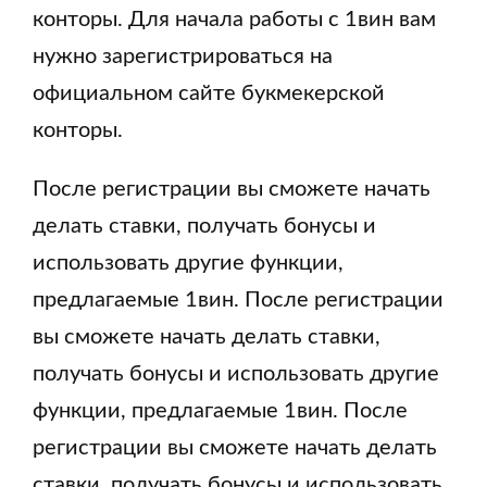
конторы. Для начала работы с 1вин вам
нужно зарегистрироваться на
официальном сайте букмекерской
конторы.
После регистрации вы сможете начать
делать ставки, получать бонусы и
использовать другие функции,
предлагаемые 1вин. После регистрации
вы сможете начать делать ставки,
получать бонусы и использовать другие
функции, предлагаемые 1вин. После
регистрации вы сможете начать делать
ставки, получать бонусы и использовать