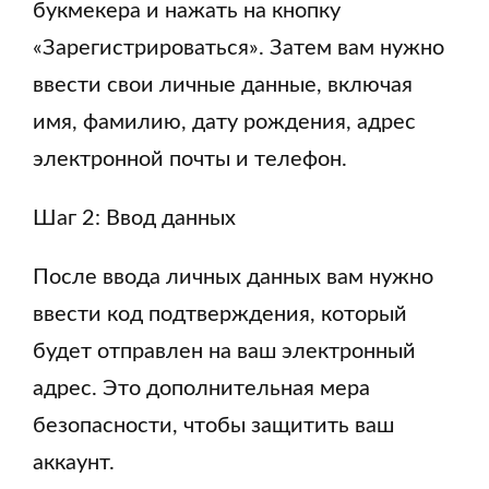
букмекера и нажать на кнопку
«Зарегистрироваться». Затем вам нужно
ввести свои личные данные, включая
имя, фамилию, дату рождения, адрес
электронной почты и телефон.
Шаг 2: Ввод данных
После ввода личных данных вам нужно
ввести код подтверждения, который
будет отправлен на ваш электронный
адрес. Это дополнительная мера
безопасности, чтобы защитить ваш
аккаунт.