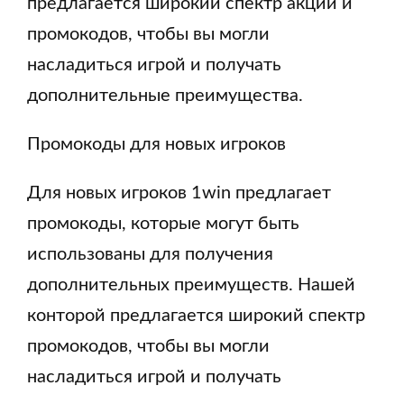
предлагается широкий спектр акций и
промокодов, чтобы вы могли
насладиться игрой и получать
дополнительные преимущества.
Промокоды для новых игроков
Для новых игроков 1win предлагает
промокоды, которые могут быть
использованы для получения
дополнительных преимуществ. Нашей
конторой предлагается широкий спектр
промокодов, чтобы вы могли
насладиться игрой и получать