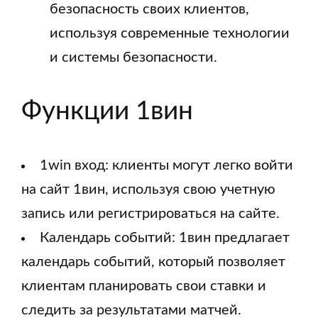
безопасность своих клиентов,
используя современные технологии
и системы безопасности.
Функции 1вин
1win вход: клиенты могут легко войти
на сайт 1вин, используя свою учетную
запись или регистрироваться на сайте.
Календарь событий: 1вин предлагает
календарь событий, который позволяет
клиентам планировать свои ставки и
следить за результатами матчей.