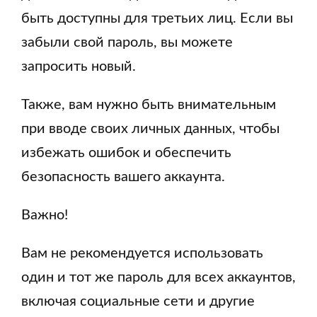
быть доступны для третьих лиц. Если вы
забыли свой пароль, вы можете
запросить новый.
Также, вам нужно быть внимательным
при вводе своих личных данных, чтобы
избежать ошибок и обеспечить
безопасность вашего аккаунта.
Важно!
Вам не рекомендуется использовать
один и тот же пароль для всех аккаунтов,
включая социальные сети и другие