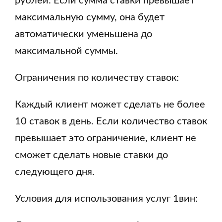
рублей. Если сумма ставки превышает
максимальную сумму, она будет
автоматически уменьшена до
максимальной суммы.
Ограничения по количеству ставок:
Каждый клиент может сделать не более
10 ставок в день. Если количество ставок
превышает это ограничение, клиент не
сможет сделать новые ставки до
следующего дня.
Условия для использования услуг 1вин: