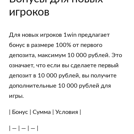
игроков
Для новых игроков 1win предлагает
бонус в размере 100% от первого
депозита, максимум 10 000 рублей. Это
означает, что если вы сделаете первый
депозит в 10 000 рублей, вы получите
дополнительные 10 000 рублей для
игры.
| Бонус | Сумма | Условия |
| — | — | — |