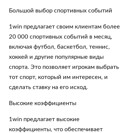
Большой выбор спортивных событий
1win предлагает своим клиентам более
20 000 спортивных событий в месяц,
включая футбол, баскетбол, теннис,
хоккей и другие популярные виды
спорта. Это позволяет игрокам выбрать
тот спорт, который им интересен, и
сделать ставку на его исход.
Высокие коэффициенты
1win предлагает высокие
коэффициенты, что обеспечивает