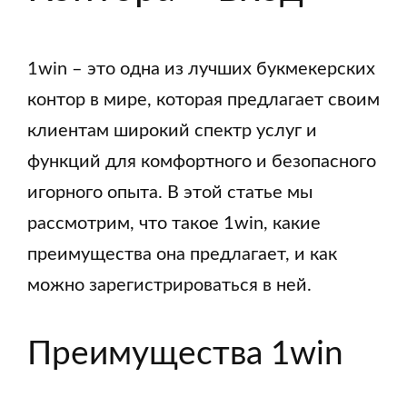
1win – это одна из лучших букмекерских
контор в мире, которая предлагает своим
клиентам широкий спектр услуг и
функций для комфортного и безопасного
игорного опыта. В этой статье мы
рассмотрим, что такое 1win, какие
преимущества она предлагает, и как
можно зарегистрироваться в ней.
Преимущества 1win