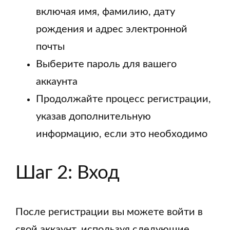
включая имя, фамилию, дату
рождения и адрес электронной
почты
Выберите пароль для вашего
аккаунта
Продолжайте процесс регистрации,
указав дополнительную
информацию, если это необходимо
Шаг 2: Вход
После регистрации вы можете войти в
свой аккаунт, используя следующие