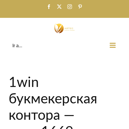
Saltar
Facebook
X
Instagram
Pinterest
al
contenido
Ir a...
1win
букмекерская
контора —