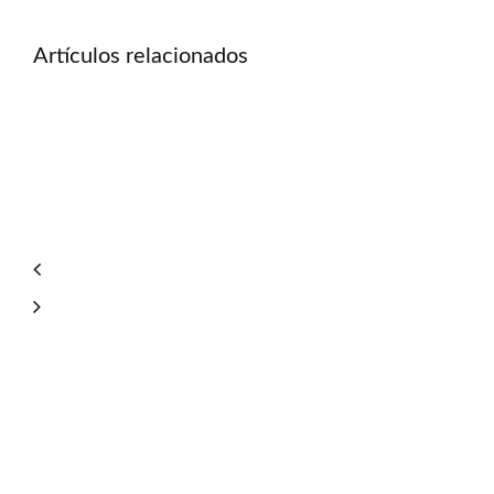
Artículos relacionados
Vodka
онлайн
казино
бонусы
Vodka
и
онлайн
акции.1466
Kasino
казино
Mostbet
безопасность
v
и
Chicken
esk
лицензия.1717
Road