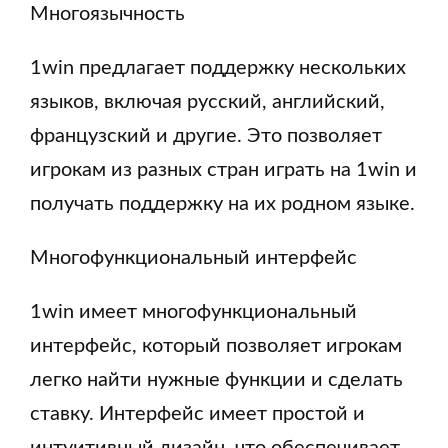
Многоязычность
1win предлагает поддержку нескольких
языков, включая русский, английский,
французский и другие. Это позволяет
игрокам из разных стран играть на 1win и
получать поддержку на их родном языке.
Многофункциональный интерфейс
1win имеет многофункциональный
интерфейс, который позволяет игрокам
легко найти нужные функции и сделать
ставку. Интерфейс имеет простой и