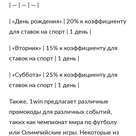
| — | — | — |
| «День рождения» | 20% к коэффициенту
для ставок на спорт | 1 день |
| «Вторник» | 15% к коэффициенту для
ставок на спорт | 1 день |
| «Суббота» | 25% к коэффициенту для
ставок на спорт | 1 день |
Также, 1win предлагает различные
промокоды для различных событий,
таких как чемпионат мира по футболу
или Олимпийские игры. Некоторые из