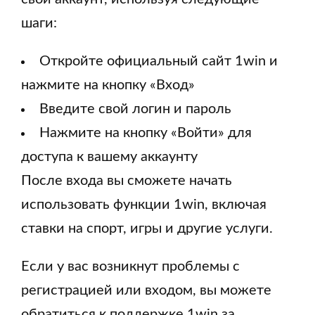
шаги:
Откройте официальный сайт 1win и
нажмите на кнопку «Вход»
Введите свой логин и пароль
Нажмите на кнопку «Войти» для
доступа к вашему аккаунту
После входа вы сможете начать
использовать функции 1win, включая
ставки на спорт, игры и другие услуги.
Если у вас возникнут проблемы с
регистрацией или входом, вы можете
обратиться к поддержке 1win за