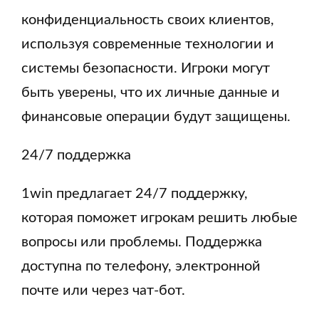
конфиденциальность своих клиентов,
используя современные технологии и
системы безопасности. Игроки могут
быть уверены, что их личные данные и
финансовые операции будут защищены.
24/7 поддержка
1win предлагает 24/7 поддержку,
которая поможет игрокам решить любые
вопросы или проблемы. Поддержка
доступна по телефону, электронной
почте или через чат-бот.