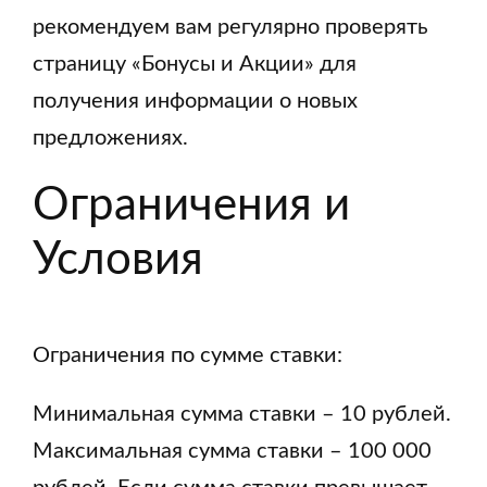
рекомендуем вам регулярно проверять
страницу «Бонусы и Акции» для
получения информации о новых
предложениях.
Ограничения и
Условия
Ограничения по сумме ставки:
Минимальная сумма ставки – 10 рублей.
Максимальная сумма ставки – 100 000