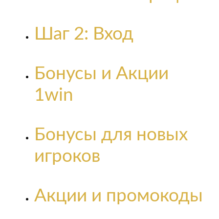
Шаг 2: Вход
Бонусы и Акции
1win
Бонусы для новых
игроков
Акции и промокоды