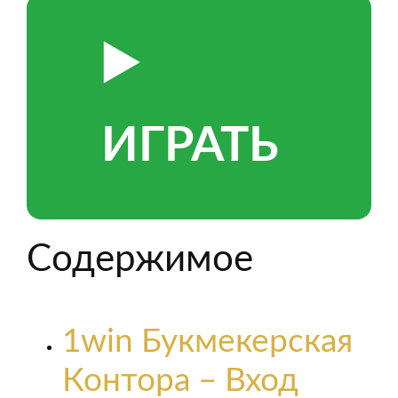
▶️
ИГРАТЬ
Содержимое
1win Букмекерская
Контора – Вход