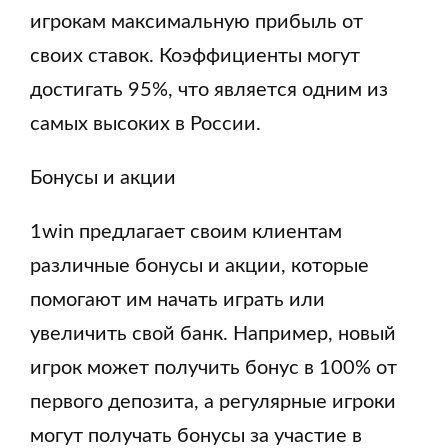
игрокам максимальную прибыль от
своих ставок. Коэффициенты могут
достигать 95%, что является одним из
самых высоких в России.
Бонусы и акции
1win предлагает своим клиентам
различные бонусы и акции, которые
помогают им начать играть или
увеличить свой банк. Например, новый
игрок может получить бонус в 100% от
первого депозита, а регулярные игроки
могут получать бонусы за участие в