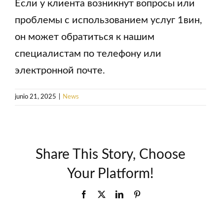
Если у клиента возникнут вопросы или
проблемы с использованием услуг 1вин,
он может обратиться к нашим
специалистам по телефону или
электронной почте.
junio 21, 2025
|
News
Share This Story, Choose
Your Platform!
Facebook
X
LinkedIn
Pinterest