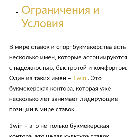
Ограничения и
Условия
В мире ставок и спортбукмекерства есть
несколько имен, которые ассоциируются
с надежностью, быстротой и комфортом.
Один из таких имен –
1win
. Это
букмекерская контора, которая уже
несколько лет занимает лидирующие
позиции в мире ставок.
1win – это не только букмекерская
контора, это целая культура ставок.