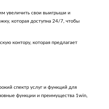
 им увеличить свои выигрыши и
жку, которая доступна 24/7, чтобы
скую контору, которая предлагает
рокий спектр услуг и функций для
сновные функции и преимущества 1win,