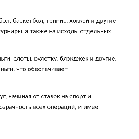
ол, баскетбол, теннис, хоккей и другие
 турниры, а также на исходы отдельных
ьги, слоты, рулетку, блэкджек и другие.
ньги, что обеспечивает
, начиная от ставок на спорт и
озрачность всех операций, и имеет