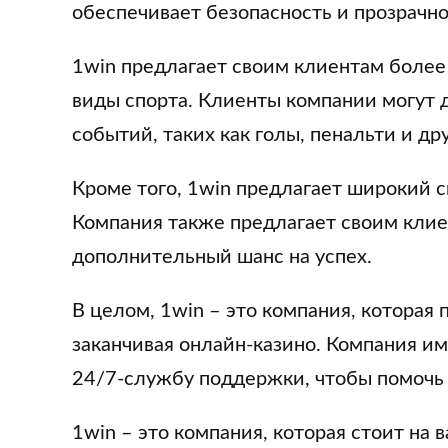
обеспечивает безопасность и прозрачно
1win предлагает своим клиентам более 
виды спорта. Клиенты компании могут д
событий, таких как голы, пенальти и др
Кроме того, 1win предлагает широкий сп
Компания также предлагает своим клиен
дополнительный шанс на успех.
В целом, 1win – это компания, которая 
заканчивая онлайн-казино. Компания им
24/7-службу поддержки, чтобы помочь 
1win – это компания, которая стоит на 