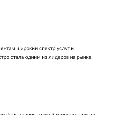
иентам широкий спектр услуг и
стро стала одним из лидеров на рынке.
кетбол, теннис, хоккей и многие другие