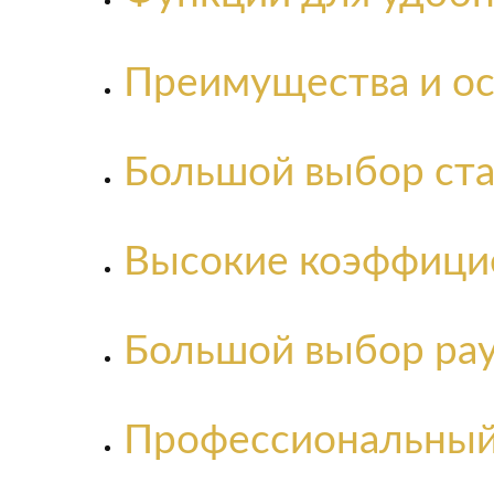
Преимущества и ос
Большой выбор ста
Высокие коэффици
Большой выбор pa
Профессиональный