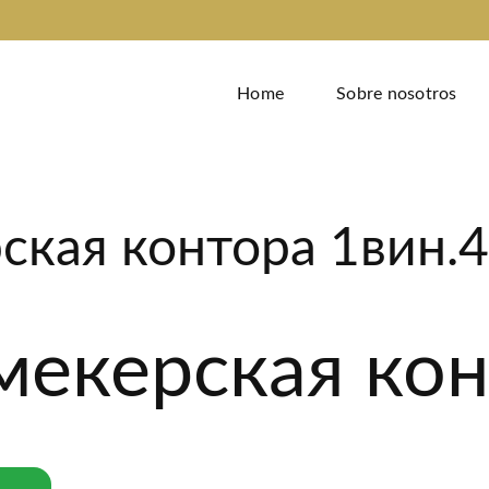
Home
Sobre nosotros
ская контора 1вин.
мекерская кон