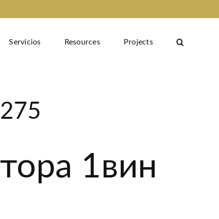
Servicios
Resources
Projects
4275
тора 1вин