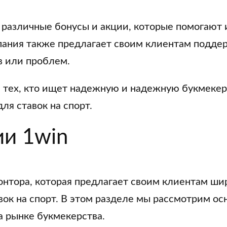
 различные бонусы и акции, которые помогают
пания также предлагает своим клиентам поддер
в или проблем.
я тех, кто ищет надежную и надежную букмекер
ля ставок на спорт.
ии 1win
онтора, которая предлагает своим клиентам ши
вок на спорт. В этом разделе мы рассмотрим о
а рынке букмекерства.