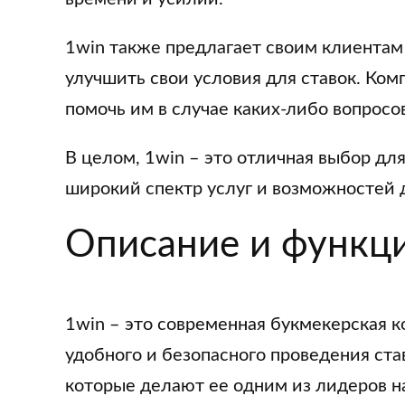
1win также предлагает своим клиентам
улучшить свои условия для ставок. Ком
помочь им в случае каких-либо вопросо
В целом, 1win – это отличная выбор дл
широкий спектр услуг и возможностей д
Описание и функц
1win – это современная букмекерская к
удобного и безопасного проведения ста
которые делают ее одним из лидеров н