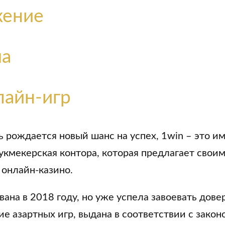
жение
ма
лайн-игр
ь рождается новый шанс на успех, 1win – это им
укмекерская контора, которая предлагает свои
я онлайн-казино.
вана в 2018 году, но уже успела завоевать дове
 азартных игр, выдана в соответствии с закон