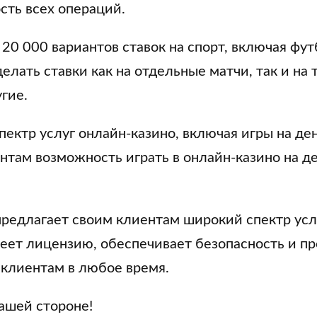
сть всех операций.
20 000 вариантов ставок на спорт, включая футб
елать ставки как на отдельные матчи, так и на
угие.
ектр услуг онлайн-казино, включая игры на ден
там возможность играть в онлайн-казино на де
предлагает своим клиентам широкий спектр услуг
еет лицензию, обеспечивает безопасность и пр
клиентам в любое время.
вашей стороне!