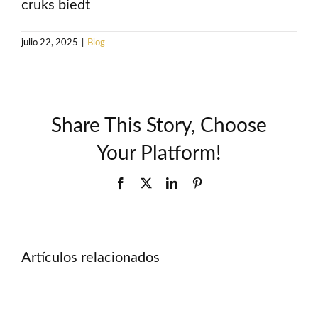
cruks biedt
julio 22, 2025
|
Blog
Share This Story, Choose
Your Platform!
Facebook
X
LinkedIn
Pinterest
Casino
Artículos relacionados
Spinsy
France
exprience