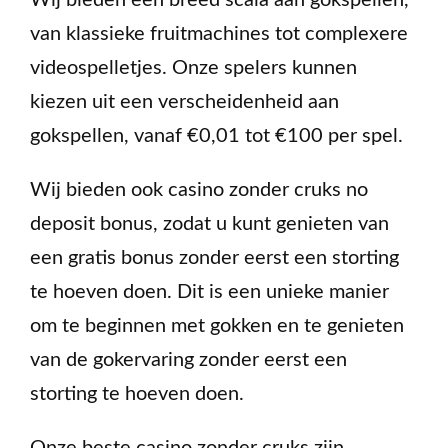
Wij bieden een breed scala aan gokspellen,
van klassieke fruitmachines tot complexere
videospelletjes. Onze spelers kunnen
kiezen uit een verscheidenheid aan
gokspellen, vanaf €0,01 tot €100 per spel.
Wij bieden ook casino zonder cruks no
deposit bonus, zodat u kunt genieten van
een gratis bonus zonder eerst een storting
te hoeven doen. Dit is een unieke manier
om te beginnen met gokken en te genieten
van de gokervaring zonder eerst een
storting te hoeven doen.