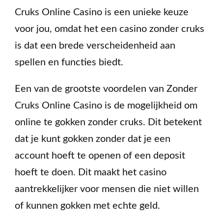
Cruks Online Casino is een unieke keuze
voor jou, omdat het een casino zonder cruks
is dat een brede verscheidenheid aan
spellen en functies biedt.
Een van de grootste voordelen van Zonder
Cruks Online Casino is de mogelijkheid om
online te gokken zonder cruks. Dit betekent
dat je kunt gokken zonder dat je een
account hoeft te openen of een deposit
hoeft te doen. Dit maakt het casino
aantrekkelijker voor mensen die niet willen
of kunnen gokken met echte geld.