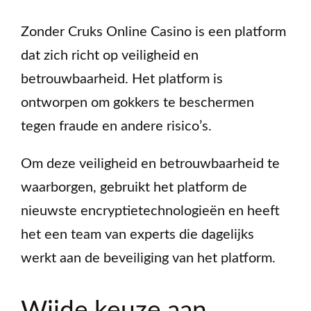
Zonder Cruks Online Casino is een platform
dat zich richt op veiligheid en
betrouwbaarheid. Het platform is
ontworpen om gokkers te beschermen
tegen fraude en andere risico’s.
Om deze veiligheid en betrouwbaarheid te
waarborgen, gebruikt het platform de
nieuwste encryptietechnologieën en heeft
het een team van experts die dagelijks
werkt aan de beveiliging van het platform.
Wijde keuze aan