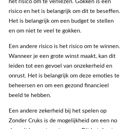
het risico om te verliezen. Gokken is een
risico en het is belangrijk om dit te beseffen.
Het is belangrijk om een budget te stellen
en om niet te veel te gokken.
Een andere risico is het risico om te winnen.
Wanneer je een grote winst maakt, kan dit
leiden tot een gevoel van onzekerheid en
onrust. Het is belangrijk om deze emoties te
beheersen en om een gezond financieel
beeld te hebben.
Een andere zekerheid bij het spelen op
Zonder Cruks is de mogelijkheid om een no