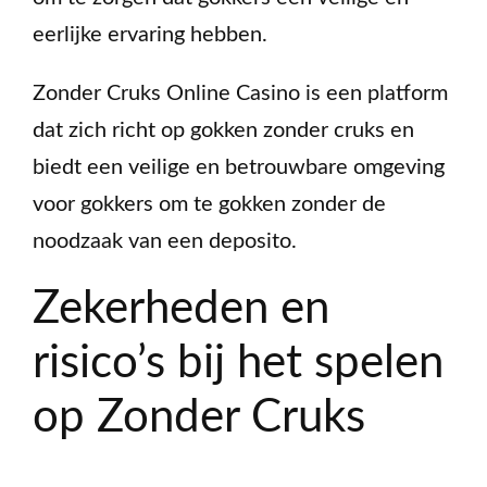
eerlijke ervaring hebben.
Zonder Cruks Online Casino is een platform
dat zich richt op gokken zonder cruks en
biedt een veilige en betrouwbare omgeving
voor gokkers om te gokken zonder de
noodzaak van een deposito.
Zekerheden en
risico’s bij het spelen
op Zonder Cruks