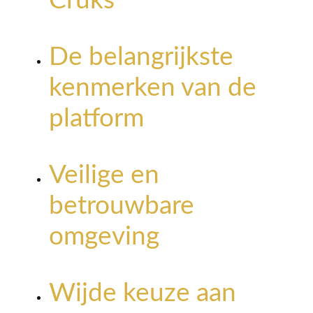
Cruks
De belangrijkste
kenmerken van de
platform
Veilige en
betrouwbare
omgeving
Wijde keuze aan