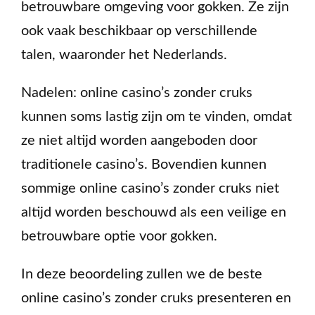
betrouwbare omgeving voor gokken. Ze zijn
ook vaak beschikbaar op verschillende
talen, waaronder het Nederlands.
Nadelen: online casino’s zonder cruks
kunnen soms lastig zijn om te vinden, omdat
ze niet altijd worden aangeboden door
traditionele casino’s. Bovendien kunnen
sommige online casino’s zonder cruks niet
altijd worden beschouwd als een veilige en
betrouwbare optie voor gokken.
In deze beoordeling zullen we de beste
online casino’s zonder cruks presenteren en