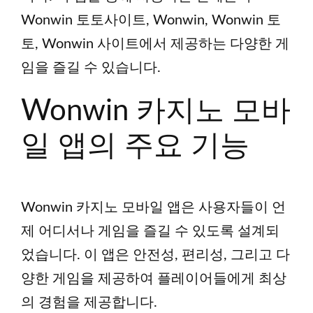
Wonwin 토토사이트, Wonwin, Wonwin 토
토, Wonwin 사이트에서 제공하는 다양한 게
임을 즐길 수 있습니다.
Wonwin 카지노 모바
일 앱의 주요 기능
Wonwin 카지노 모바일 앱은 사용자들이 언
제 어디서나 게임을 즐길 수 있도록 설계되
었습니다. 이 앱은 안전성, 편리성, 그리고 다
양한 게임을 제공하여 플레이어들에게 최상
의 경험을 제공합니다.