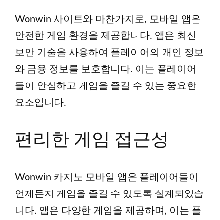
Wonwin 사이트와 마찬가지로, 모바일 앱은
안전한 게임 환경을 제공합니다. 앱은 최신
보안 기술을 사용하여 플레이어의 개인 정보
와 금융 정보를 보호합니다. 이는 플레이어
들이 안심하고 게임을 즐길 수 있는 중요한
요소입니다.
편리한 게임 접근성
Wonwin 카지노 모바일 앱은 플레이어들이
언제든지 게임을 즐길 수 있도록 설계되었습
니다. 앱은 다양한 게임을 제공하며, 이는 플