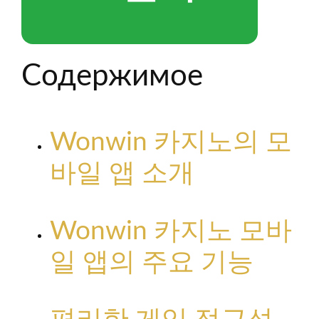
Содержимое
Wonwin 카지노의 모
바일 앱 소개
Wonwin 카지노 모바
일 앱의 주요 기능