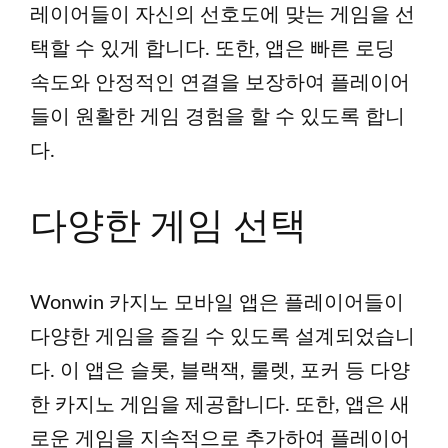
레이어들이 자신의 선호도에 맞는 게임을 선
택할 수 있게 합니다. 또한, 앱은 빠른 로딩
속도와 안정적인 연결을 보장하여 플레이어
들이 원활한 게임 경험을 할 수 있도록 합니
다.
다양한 게임 선택
Wonwin 카지노 모바일 앱은 플레이어들이
다양한 게임을 즐길 수 있도록 설계되었습니
다. 이 앱은 슬롯, 블랙잭, 룰렛, 포커 등 다양
한 카지노 게임을 제공합니다. 또한, 앱은 새
로운 게임을 지속적으로 추가하여 플레이어