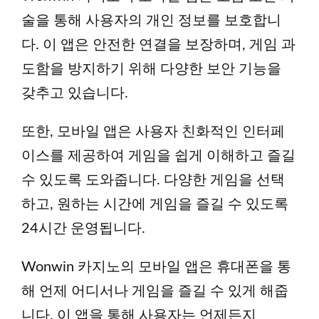
술을 통해 사용자의 개인 정보를 보호합니
다. 이 앱은 안전한 연결을 보장하며, 게임 과
도함을 방지하기 위해 다양한 보안 기능을
갖추고 있습니다.
또한, 모바일 앱은 사용자 친화적인 인터페
이스를 제공하여 게임을 쉽게 이해하고 즐길
수 있도록 도와줍니다. 다양한 게임을 선택
하고, 원하는 시간에 게임을 즐길 수 있도록
24시간 운영됩니다.
Wonwin 카지노의 모바일 앱은 휴대폰을 통
해 언제 어디서나 게임을 즐길 수 있게 해줍
니다. 이 앱을 통해 사용자는 언제든지