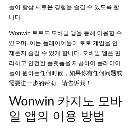
들이 항상 새로운 경험을 즐길 수 있도록 합
니다.
Wonwin 토토도 모바일 앱을 통해 이용할 수
있으며, 이는 플레이어들이 토토 게임을 언
제든지 즐길 수 있게 합니다. 모바일 앱은 편
리하고 안전한 플랫폼을 제공하여 플레이어
들이 원하는任何时候，如果你有任何问题或
需要进一步的帮助，请告诉我！
Wonwin 카지노 모바
일 앱의 이용 방법