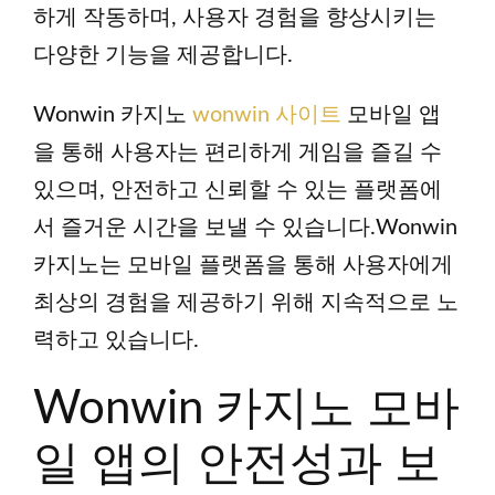
하게 작동하며, 사용자 경험을 향상시키는
다양한 기능을 제공합니다.
Wonwin 카지노
wonwin 사이트
모바일 앱
을 통해 사용자는 편리하게 게임을 즐길 수
있으며, 안전하고 신뢰할 수 있는 플랫폼에
서 즐거운 시간을 보낼 수 있습니다.Wonwin
카지노는 모바일 플랫폼을 통해 사용자에게
최상의 경험을 제공하기 위해 지속적으로 노
력하고 있습니다.
Wonwin 카지노 모바
일 앱의 안전성과 보