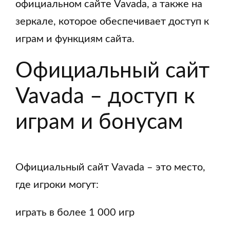
официальном сайте Vavada, а также на
зеркале, которое обеспечивает доступ к
играм и функциям сайта.
Официальный сайт
Vavada – доступ к
играм и бонусам
Официальный сайт Vavada – это место,
где игроки могут:
играть в более 1 000 игр