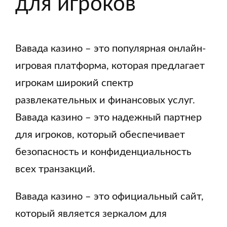
для игроков
Вавада казино – это популярная онлайн-
игровая платформа, которая предлагает
игрокам широкий спектр
развлекательных и финансовых услуг.
Вавада казино – это надежный партнер
для игроков, который обеспечивает
безопасность и конфиденциальность
всех транзакций.
Вавада казино – это официальный сайт,
который является зеркалом для