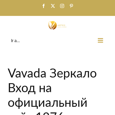
Saltar
Facebook
X
Instagram
Pinterest
al
contenido
Ir a...
Vavada Зеркало
Вход на
официальный