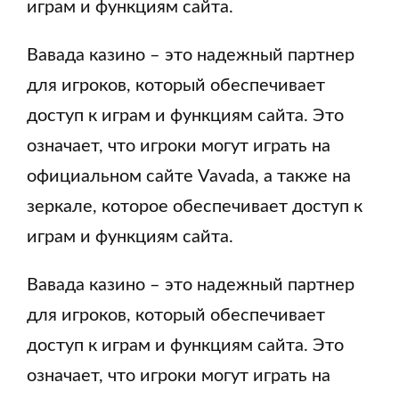
играм и функциям сайта.
Вавада казино – это надежный партнер
для игроков, который обеспечивает
доступ к играм и функциям сайта. Это
означает, что игроки могут играть на
официальном сайте Vavada, а также на
зеркале, которое обеспечивает доступ к
играм и функциям сайта.
Вавада казино – это надежный партнер
для игроков, который обеспечивает
доступ к играм и функциям сайта. Это
означает, что игроки могут играть на