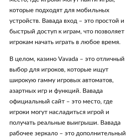
которые подходят для мобильных
устройств. Вавада вход – это простой и
быстрый доступ к играм, что позволяет
игрокам начать играть в любое время.
В целом, казино Vavada – это отличный
выбор для игроков, которые ищут
широкую гамму игровых автоматов,
азартных игр и функций. Вавада
официальный сайт – это место, где
игроки могут насладиться игрой и
получать реальные выигрыши. Вавада
рабочее зеркало – это дополнительный