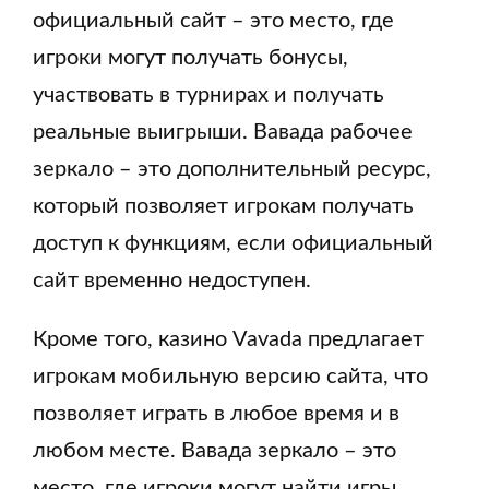
официальный сайт – это место, где
игроки могут получать бонусы,
участвовать в турнирах и получать
реальные выигрыши. Вавада рабочее
зеркало – это дополнительный ресурс,
который позволяет игрокам получать
доступ к функциям, если официальный
сайт временно недоступен.
Кроме того, казино Vavada предлагает
игрокам мобильную версию сайта, что
позволяет играть в любое время и в
любом месте. Вавада зеркало – это
место, где игроки могут найти игры,