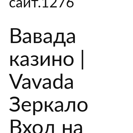
сайт.1276
Вавада
казино |
Vavada
Зеркало
Вход на