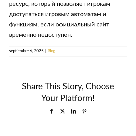
ресурс, который позволяет игрокам
доступаться игровым автоматам и
функциям, если официальный сайт
временно недоступен.
septiembre 6, 2025
|
Blog
Share This Story, Choose
Your Platform!
Facebook
X
LinkedIn
Pinterest
Casino