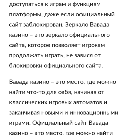
доступаться к играм и функциям
платформы, даже если официальный
сайт заблокирован. Зеркало Вавада
казино – это зеркало официального
сайта, которое позволяет игрокам
продолжать играть, не завися от
блокировки официального сайта.
Вавада казино – это место, где можно
найти что-то для себя, начиная от
классических игровых автоматов и
заканчивая новыми и инновационными
играми. Официальный сайт Вавада
казино – это место, где можно найти