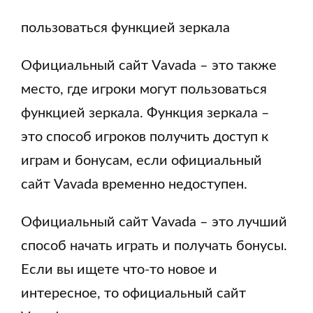
пользоваться функцией зеркала
Официальный сайт Vavada – это также
место, где игроки могут пользоваться
функцией зеркала. Функция зеркала –
это способ игроков получить доступ к
играм и бонусам, если официальный
сайт Vavada временно недоступен.
Официальный сайт Vavada – это лучший
способ начать играть и получать бонусы.
Если вы ищете что-то новое и
интересное, то официальный сайт