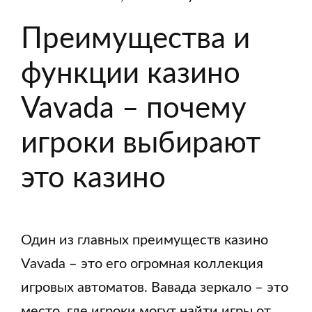
Преимущества и
функции казино
Vavada – почему
игроки выбирают
это казино
Один из главных преимуществ казино
Vavada – это его огромная коллекция
игровых автоматов. Вавада зеркало – это
место, где игроки могут найти игры от