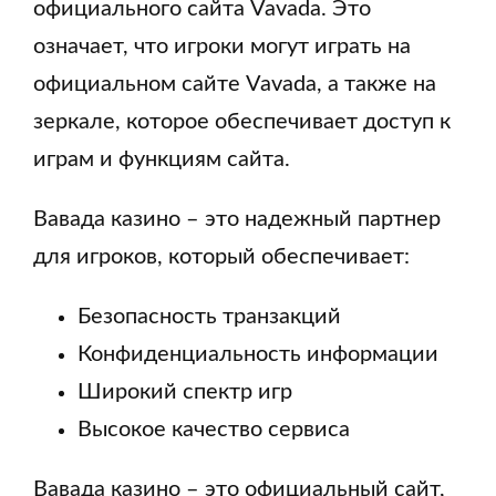
официального сайта Vavada. Это
означает, что игроки могут играть на
официальном сайте Vavada, а также на
зеркале, которое обеспечивает доступ к
играм и функциям сайта.
Вавада казино – это надежный партнер
для игроков, который обеспечивает:
Безопасность транзакций
Конфиденциальность информации
Широкий спектр игр
Высокое качество сервиса
Вавада казино – это официальный сайт,