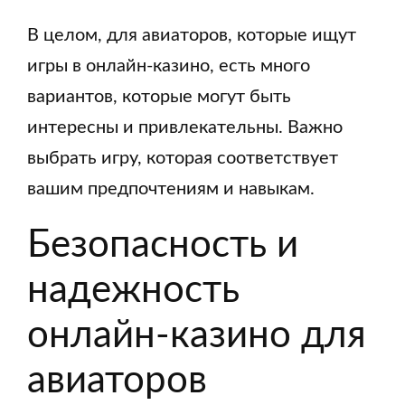
В целом, для авиаторов, которые ищут
игры в онлайн-казино, есть много
вариантов, которые могут быть
интересны и привлекательны. Важно
выбрать игру, которая соответствует
вашим предпочтениям и навыкам.
Безопасность и
надежность
онлайн-казино для
авиаторов