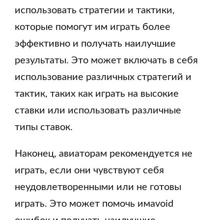
использовать стратегии и тактики,
которые помогут им играть более
эффективно и получать наилучшие
результаты. Это может включать в себя
использование различных стратегий и
тактик, таких как играть на высокие
ставки или использовать различные
типы ставок.
Наконец, авиаторам рекомендуется не
играть, если они чувствуют себя
неудовлетворенными или не готовы
играть. Это может помочь имavoid