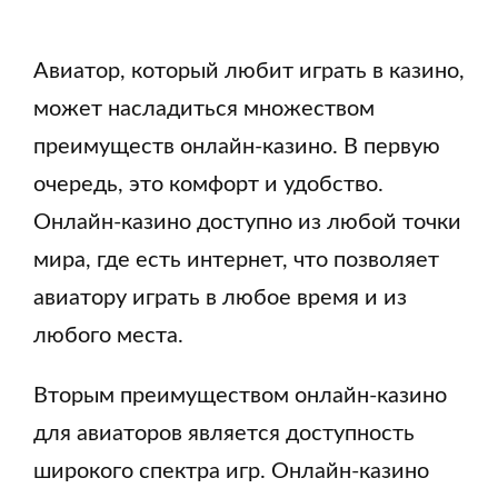
Авиатор, который любит играть в казино,
может насладиться множеством
преимуществ онлайн-казино. В первую
очередь, это комфорт и удобство.
Онлайн-казино доступно из любой точки
мира, где есть интернет, что позволяет
авиатору играть в любое время и из
любого места.
Вторым преимуществом онлайн-казино
для авиаторов является доступность
широкого спектра игр. Онлайн-казино