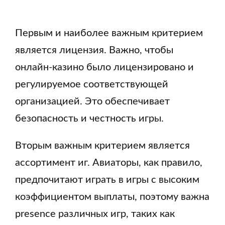
Первым и наиболее важным критерием
является лицензия. Важно, чтобы
онлайн-казино было лицензировано и
регулируемое соответствующей
организацией. Это обеспечивает
безопасность и честность игры.
Вторым важным критерием является
ассортимент иг. Авиаторы, как правило,
предпочитают играть в игры с высоким
коэффициентом выплаты, поэтому важна
presence различных игр, таких как