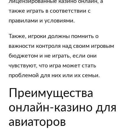
лицензированные казино онлайн, а
также играть в соответствии с
правилами и условиями.
Также, игроки должны помнить о
важности контроля над своим игровым
бюджетом и не играть, если они
чувствуют, что игра может стать
проблемой для них или их семьи.
Преимущества
онлайн-казино для
авиаторов