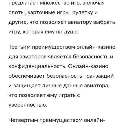
предлагает множество игр, включая
слоты, карточные игры, рулетку и
другие, что позволяет авиатору выбрать
игру, которая ему по душе.
Третьим преимуществом онлайн-казино
для авиаторов является безопасность и
конфиденциальность. Онлайн-казино
обеспечивает безопасность транзакций
и защищает личные данные авиатора,
что позволяет ему играть с
уверенностью.
Четвертым преимуществом онлайн-