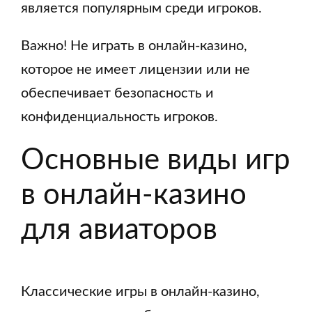
является популярным среди игроков.
Важно! Не играть в онлайн-казино,
которое не имеет лицензии или не
обеспечивает безопасность и
конфиденциальность игроков.
Основные виды игр
в онлайн-казино
для авиаторов
Классические игры в онлайн-казино,