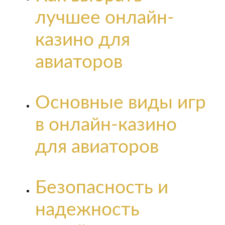
лучшее онлайн-
казино для
авиаторов
Основные виды игр
в онлайн-казино
для авиаторов
Безопасность и
надежность