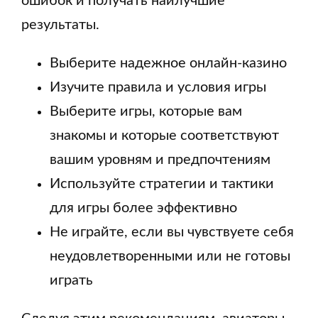
ошибок и получать наилучшие
результаты.
Выберите надежное онлайн-казино
Изучите правила и условия игры
Выберите игры, которые вам
знакомы и которые соответствуют
вашим уровням и предпочтениям
Используйте стратегии и тактики
для игры более эффективно
Не играйте, если вы чувствуете себя
неудовлетворенными или не готовы
играть