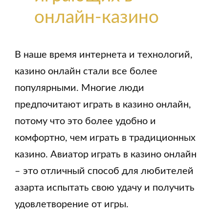
онлайн-казино
В наше время интернета и технологий,
казино онлайн стали все более
популярными. Многие люди
предпочитают играть в казино онлайн,
потому что это более удобно и
комфортно, чем играть в традиционных
казино. Авиатор играть в казино онлайн
– это отличный способ для любителей
азарта испытать свою удачу и получить
удовлетворение от игры.