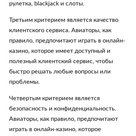
рулетка, blackjack и слоты.
Третьим критерием является качество
клиентского сервиса. Авиаторы, как
правило, предпочитают играть в онлайн-
казино, которое имеет доступный и
полезный клиентский сервис, чтобы
быстро решать любые вопросы или
проблемы.
Четвертым критерием является
безопасность и конфиденциальность.
Авиаторы, как правило, предпочитают
играть в онлайн-казино, которое