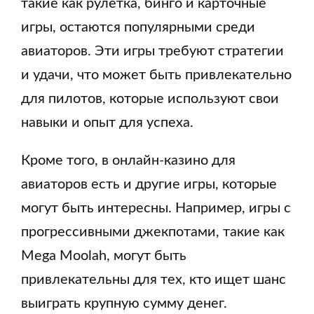
такие как рулетка, бинго и карточные
игры, остаются популярными среди
авиаторов. Эти игры требуют стратегии
и удачи, что может быть привлекательно
для пилотов, которые используют свои
навыки и опыт для успеха.
Кроме того, в онлайн-казино для
авиаторов есть и другие игры, которые
могут быть интересны. Например, игры с
прогрессивными джекпотами, такие как
Mega Moolah, могут быть
привлекательны для тех, кто ищет шанс
выиграть крупную сумму денег.