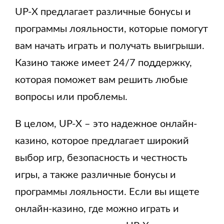
UP-X предлагает различные бонусы и
программы лояльности, которые помогут
вам начать играть и получать выигрыши.
Казино также имеет 24/7 поддержку,
которая поможет вам решить любые
вопросы или проблемы.
В целом, UP-X – это надежное онлайн-
казино, которое предлагает широкий
выбор игр, безопасность и честность
игры, а также различные бонусы и
программы лояльности. Если вы ищете
онлайн-казино, где можно играть и