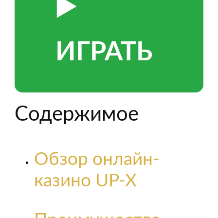
▶️
ИГРАТЬ
Содержимое
Обзор онлайн-
казино UP-X