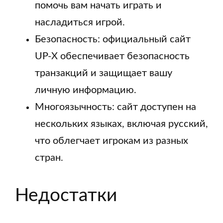
помочь вам начать играть и
насладиться игрой.
Безопасность: официальный сайт
UP-X обеспечивает безопасность
транзакций и защищает вашу
личную информацию.
Многоязычность: сайт доступен на
нескольких языках, включая русский,
что облегчает игрокам из разных
стран.
Недостатки