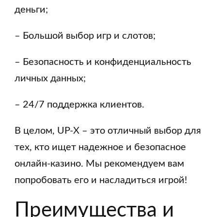
деньги;
– Большой выбор игр и слотов;
– Безопасность и конфиденциальность
личных данных;
– 24/7 поддержка клиентов.
В целом, UP-X – это отличный выбор для
тех, кто ищет надежное и безопасное
онлайн-казино. Мы рекомендуем вам
попробовать его и насладиться игрой!
Преимущества и