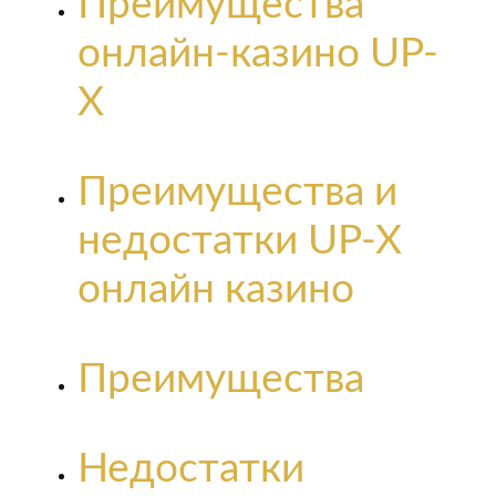
Преимущества
онлайн-казино UP-
X
Преимущества и
недостатки UP-X
онлайн казино
Преимущества
Недостатки