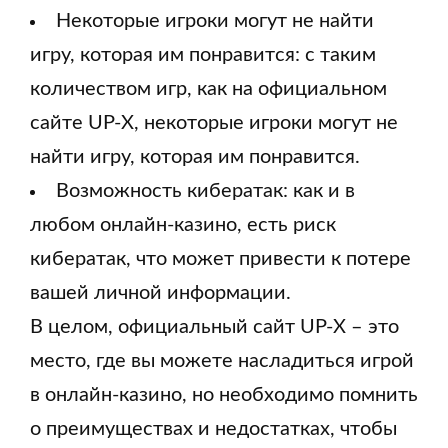
Некоторые игроки могут не найти
игру, которая им понравится: с таким
количеством игр, как на официальном
сайте UP-X, некоторые игроки могут не
найти игру, которая им понравится.
Возможность кибератак: как и в
любом онлайн-казино, есть риск
кибератак, что может привести к потере
вашей личной информации.
В целом, официальный сайт UP-X – это
место, где вы можете насладиться игрой
в онлайн-казино, но необходимо помнить
о преимуществах и недостатках, чтобы