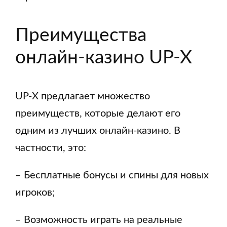
Преимущества
онлайн-казино UP-X
UP-X предлагает множество
преимуществ, которые делают его
одним из лучших онлайн-казино. В
частности, это:
– Бесплатные бонусы и спины для новых
игроков;
– Возможность играть на реальные