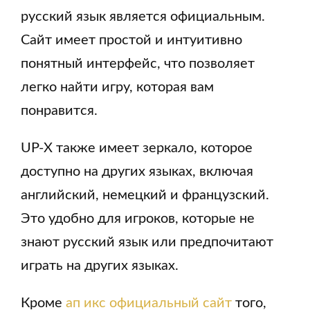
русский язык является официальным.
Сайт имеет простой и интуитивно
понятный интерфейс, что позволяет
легко найти игру, которая вам
понравится.
UP-X также имеет зеркало, которое
доступно на других языках, включая
английский, немецкий и французский.
Это удобно для игроков, которые не
знают русский язык или предпочитают
играть на других языках.
Кроме
ап икс официальный сайт
того,