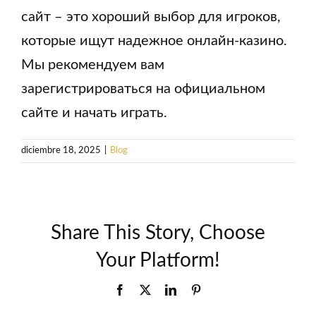
сайт – это хороший выбор для игроков,
которые ищут надежное онлайн-казино.
Мы рекомендуем вам
зарегистрироваться на официальном
сайте и начать играть.
diciembre 18, 2025
|
Blog
Share This Story, Choose
Your Platform!
Facebook
X
LinkedIn
Pinterest