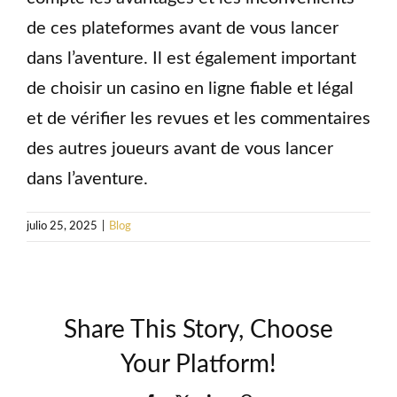
de ces plateformes avant de vous lancer
dans l’aventure. Il est également important
de choisir un casino en ligne fiable et légal
et de vérifier les revues et les commentaires
des autres joueurs avant de vous lancer
dans l’aventure.
julio 25, 2025
|
Blog
Share This Story, Choose
Your Platform!