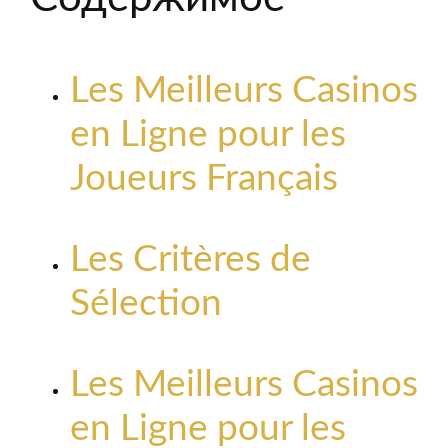
Les Meilleurs Casinos
en Ligne pour les
Joueurs Français
Les Critères de
Sélection
Les Meilleurs Casinos
en Ligne pour les