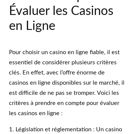
Évaluer les Casinos
en Ligne
Pour choisir un casino en ligne fiable, il est
essentiel de considérer plusieurs critères
clés. En effet, avec l’offre énorme de
casinos en ligne disponibles sur le marché, il
est difficile de ne pas se tromper. Voici les
critères à prendre en compte pour évaluer
les casinos en ligne :
1. Législation et réglementation : Un casino