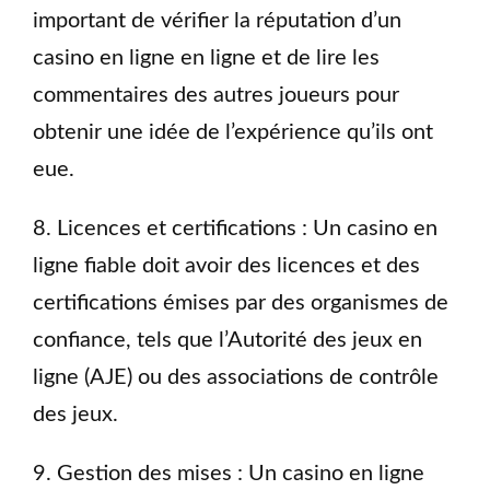
important de vérifier la réputation d’un
casino en ligne en ligne et de lire les
commentaires des autres joueurs pour
obtenir une idée de l’expérience qu’ils ont
eue.
8. Licences et certifications : Un casino en
ligne fiable doit avoir des licences et des
certifications émises par des organismes de
confiance, tels que l’Autorité des jeux en
ligne (AJE) ou des associations de contrôle
des jeux.
9. Gestion des mises : Un casino en ligne