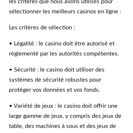
les critères que nous avons utilisés pour
sélectionner les meilleurs casinos en ligne :
Les critères de sélection :
• Légalité : le casino doit être autorisé et
réglementé par les autorités compétentes.
• Sécurité : le casino doit utiliser des
systèmes de sécurité robustes pour
protéger vos données et vos fonds.
• Variété de jeux : le casino doit offrir une
large gamme de jeux, y compris des jeux de
table, des machines à sous et des jeux de