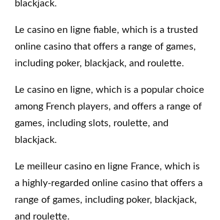
blackjack.
Le casino en ligne fiable, which is a trusted
online casino that offers a range of games,
including poker, blackjack, and roulette.
Le casino en ligne, which is a popular choice
among French players, and offers a range of
games, including slots, roulette, and
blackjack.
Le meilleur casino en ligne France, which is
a highly-regarded online casino that offers a
range of games, including poker, blackjack,
and roulette.