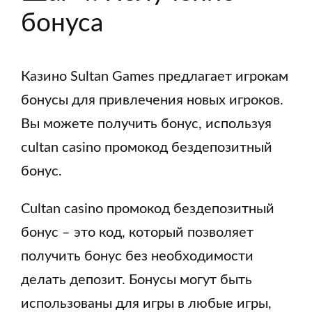
бонуса
Казино Sultan Games предлагает игрокам
бонусы для привлечения новых игроков.
Вы можете получить бонус, используя
сultan casino промокод бездепозитный
бонус.
Сultan casino промокод бездепозитный
бонус – это код, который позволяет
получить бонус без необходимости
делать депозит. Бонусы могут быть
использованы для игры в любые игры,