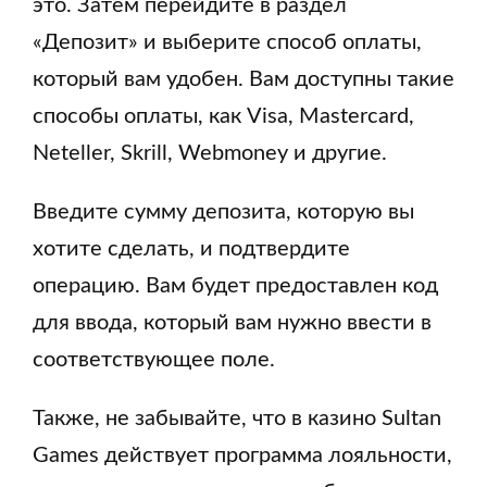
это. Затем перейдите в раздел
«Депозит» и выберите способ оплаты,
который вам удобен. Вам доступны такие
способы оплаты, как Visa, Mastercard,
Neteller, Skrill, Webmoney и другие.
Введите сумму депозита, которую вы
хотите сделать, и подтвердите
операцию. Вам будет предоставлен код
для ввода, который вам нужно ввести в
соответствующее поле.
Также, не забывайте, что в казино Sultan
Games действует программа лояльности,