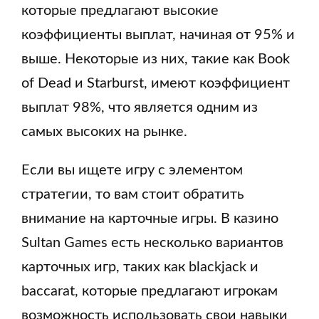
которые предлагают высокие
коэффициенты выплат, начиная от 95% и
выше. Некоторые из них, такие как Book
of Dead и Starburst, имеют коэффициент
выплат 98%, что является одним из
самых высоких на рынке.
Если вы ищете игру с элементом
стратегии, то вам стоит обратить
внимание на карточные игры. В казино
Sultan Games есть несколько вариантов
карточных игр, таких как blackjack и
baccarat, которые предлагают игрокам
возможность использовать свои навыки