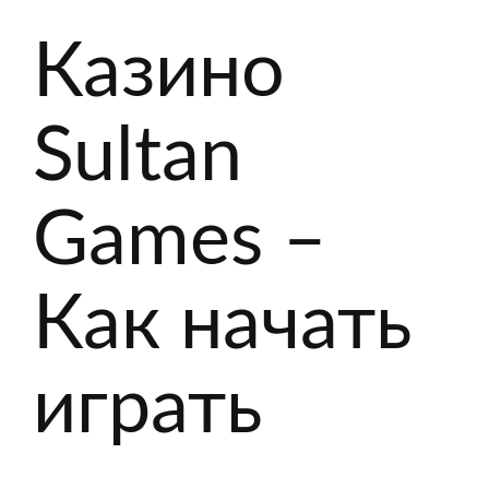
Казино
Sultan
Games –
Как начать
играть