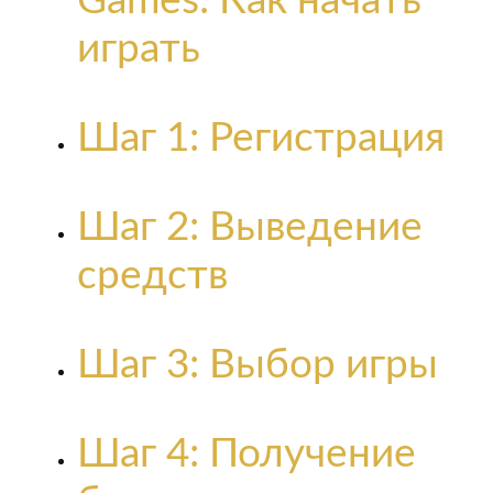
Games: Как начать
играть
Шаг 1: Регистрация
Шаг 2: Выведение
средств
Шаг 3: Выбор игры
Шаг 4: Получение