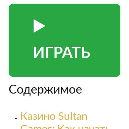
▶️
ИГРАТЬ
Содержимое
Казино Sultan