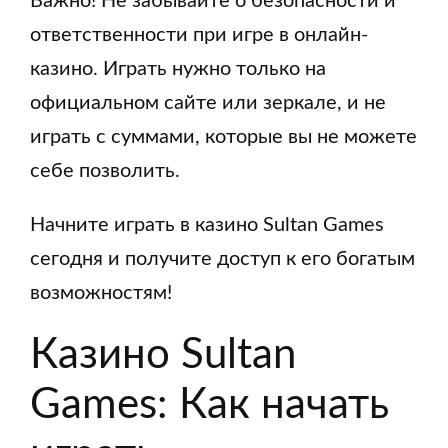
Важно! Не забывайте о безопасности и
ответственности при игре в онлайн-
казино. Играть нужно только на
официальном сайте или зеркале, и не
играть с суммами, которые вы не можете
себе позволить.
Начните играть в казино Sultan Games
сегодня и получите доступ к его богатым
возможностям!
Казино Sultan
Games: Как начать