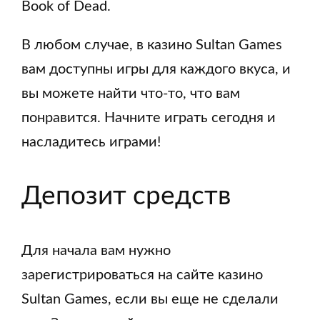
Book of Dead.
В любом случае, в казино Sultan Games
вам доступны игры для каждого вкуса, и
вы можете найти что-то, что вам
понравится. Начните играть сегодня и
насладитесь играми!
Депозит средств
Для начала вам нужно
зарегистрироваться на сайте казино
Sultan Games, если вы еще не сделали