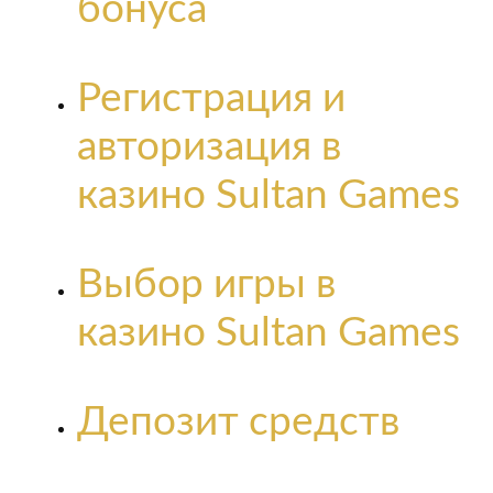
бонуса
Регистрация и
авторизация в
казино Sultan Games
Выбор игры в
казино Sultan Games
Депозит средств