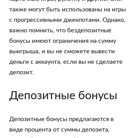
также могут быть использованы на игры
с прогрессивными джекпотами. Однако,
важно помнить, что бездепозитные
бонусы имеют ограничения на сумму
выигрыша, и вы не сможете вывести
деньги с аккаунта, если вы не сделаете
депозит.
Депозитные бонусы
Депозитные бонусы предлагаются в
виде процента от суммы депозита,