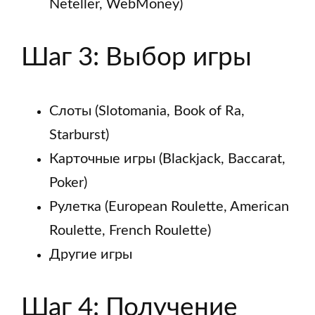
Neteller, WebMoney)
Шаг 3: Выбор игры
Слоты (Slotomania, Book of Ra,
Starburst)
Карточные игры (Blackjack, Baccarat,
Poker)
Рулетка (European Roulette, American
Roulette, French Roulette)
Другие игры
Шаг 4: Получение