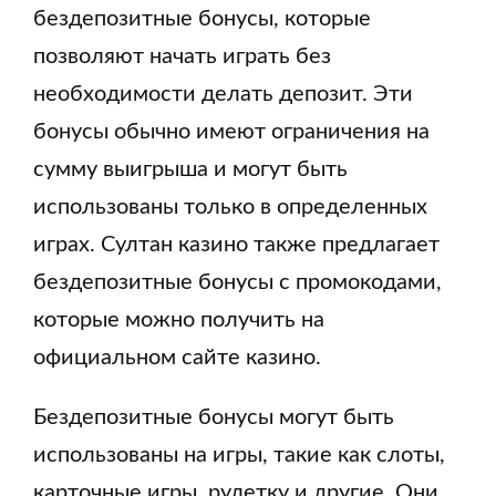
бездепозитные бонусы, которые
позволяют начать играть без
необходимости делать депозит. Эти
бонусы обычно имеют ограничения на
сумму выигрыша и могут быть
использованы только в определенных
играх. Султан казино также предлагает
бездепозитные бонусы с промокодами,
которые можно получить на
официальном сайте казино.
Бездепозитные бонусы могут быть
использованы на игры, такие как слоты,
карточные игры, рулетку и другие. Они