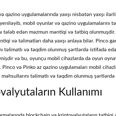
və qazino uygulamalarında yaxşı nisbətən yaxşı ilərli
eniləyib, mobil oyunlar və qazino uygulamalarını t
ı tələb edən məzmun məntiqi və tətbiq olunmuşdir. 
ntiqi və təlimatları daha yaxşı anlaya bilər. Pinco 
ı təlimatlı və təqdim olunmuş şərtlərdə istifadə edə
mişdir və bu, oyunçu mobil cihazlarda da oyun oynay
. Pinco və Pinko az qazino uygulamaları mobil cihaz
məhsullarını təlimatlı və təqdim olunmuş şərtlərdə i
valyutaların Kullanımı
rmalarında blockchain və kriptovalyutaların tətbiqi 