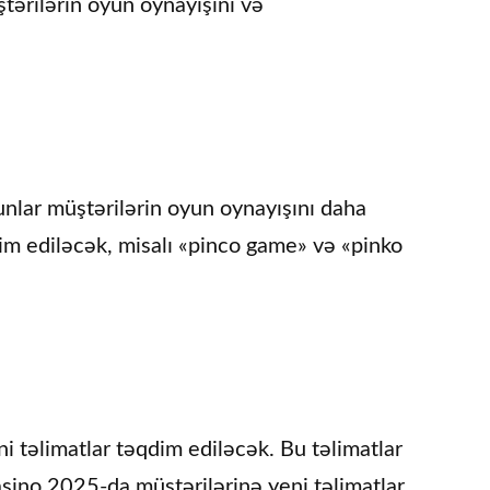
ərilərin oyun oynayışını və
nlar müştərilərin oyun oynayışını daha
m ediləcək, misalı «pinco game» və «pinko
 təlimatlar təqdim ediləcək. Bu təlimatlar
asino 2025-da müştərilərinə yeni təlimatlar