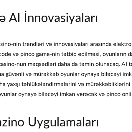
ə AI İnnovasiyaları
ino-nin trendləri və innovasiyaları arasında elektroni
 code və pinco game-nin tətbiq edilməsi, oyunların
casino-nun məqsədləri daha da təmin olunacaq. AI tə
aha güvənli və mürəkkəb oyunlar oynayə biləcəyi imk
aha yaxşı təhlükələndirmələrini və mürəkkəbliklərini
yunlar oynayə biləcəyi imkan verəcək və pinco onli
zino Uygulamaları