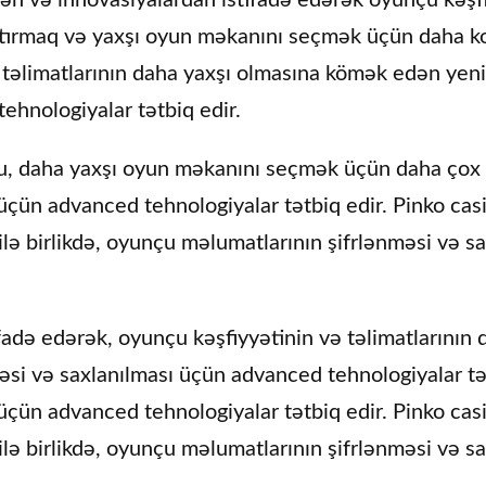
tırmaq və yaxşı oyun məkanını seçmək üçün daha kola
 təlimatlarının daha yaxşı olmasına kömək edən yenil
ehnologiyalar tətbiq edir.
, daha yaxşı oyun məkanını seçmək üçün daha çox s
üçün advanced tehnologiyalar tətbiq edir. Pinko casi
ilə birlikdə, oyunçu məlumatlarının şifrlənməsi və 
ifadə edərək, oyunçu kəşfiyyətinin və təlimatlarının
məsi və saxlanılması üçün advanced tehnologiyalar tə
üçün advanced tehnologiyalar tətbiq edir. Pinko casi
ilə birlikdə, oyunçu məlumatlarının şifrlənməsi və 