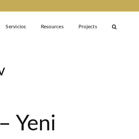
Servicios
Resources
Projects
v
– Yeni