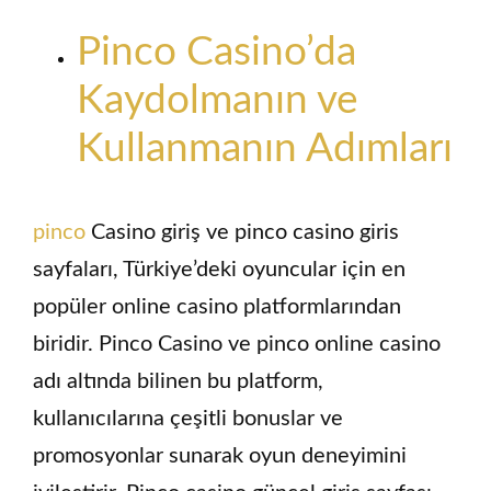
Pinco Casino’da
Kaydolmanın ve
Kullanmanın Adımları
pinco
Casino giriş ve pinco casino giris
sayfaları, Türkiye’deki oyuncular için en
popüler online casino platformlarından
biridir. Pinco Casino ve pinco online casino
adı altında bilinen bu platform,
kullanıcılarına çeşitli bonuslar ve
promosyonlar sunarak oyun deneyimini