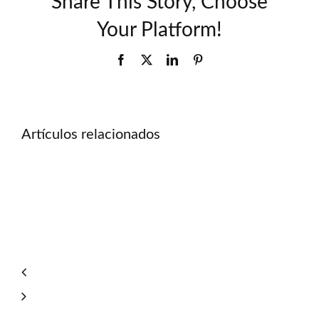
Share This Story, Choose
Your Platform!
Facebook
X
LinkedIn
Pinterest
Casino
Artículos relacionados
Spinsy
France
exprience
Yepcasino
mobile
online
et
Polska
jeux
Yep
Rejestracja
sur