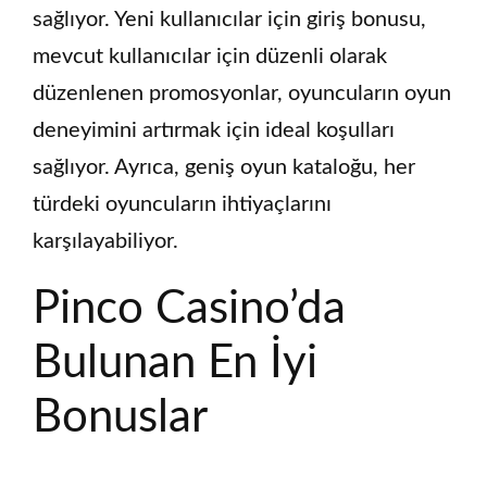
sağlıyor. Yeni kullanıcılar için giriş bonusu,
mevcut kullanıcılar için düzenli olarak
düzenlenen promosyonlar, oyuncuların oyun
deneyimini artırmak için ideal koşulları
sağlıyor. Ayrıca, geniş oyun kataloğu, her
türdeki oyuncuların ihtiyaçlarını
karşılayabiliyor.
Pinco Casino’da
Bulunan En İyi
Bonuslar