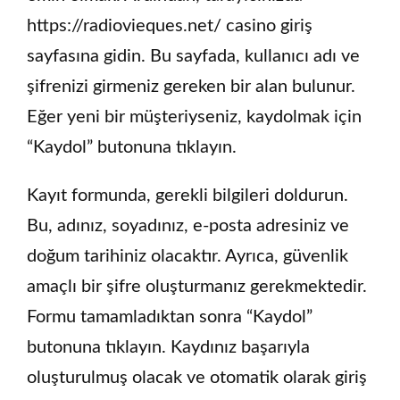
https://radiovieques.net/ casino giriş
sayfasına gidin. Bu sayfada, kullanıcı adı ve
şifrenizi girmeniz gereken bir alan bulunur.
Eğer yeni bir müşteriyseniz, kaydolmak için
“Kaydol” butonuna tıklayın.
Kayıt formunda, gerekli bilgileri doldurun.
Bu, adınız, soyadınız, e-posta adresiniz ve
doğum tarihiniz olacaktır. Ayrıca, güvenlik
amaçlı bir şifre oluşturmanız gerekmektedir.
Formu tamamladıktan sonra “Kaydol”
butonuna tıklayın. Kaydınız başarıyla
oluşturulmuş olacak ve otomatik olarak giriş