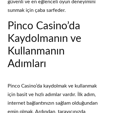
güvenli ve en eğlenceli oyun deneyimini
sunmak için çaba sarfeder.
Pinco Casino’da
Kaydolmanın ve
Kullanmanın
Adımları
Pinco Casino’da kaydolmak ve kullanmak
için basit ve hızlı adımlar vardır. İlk adım,
internet bağlantınızın sağlam olduğundan
emin olmak. Ardından, tarayıcınızda