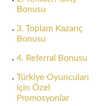
Bonusu
3. Toplam Kazanç
Bonusu
4. Referral Bonusu
Türkiye Oyuncuları
için Özel
Promosyonlar