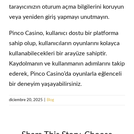
tarayıcınızın oturum açma bilgilerini koruyun
veya yeniden giriş yapmayı unutmayın.
Pinco Casino, kullanıcı dostu bir platforma
sahip olup, kullanıcıların oyunlarını kolayca
kullanabilecekleri bir arayüze sahiptir.
Kaydolmanın ve kullanmanın adımlarını takip
ederek, Pinco Casino’da oyunlarla eğlenceli
bir deneyim yaşayabilirsiniz.
diciembre 20, 2025
|
Blog