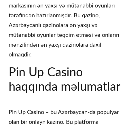
markasının ən yaxşı və mütənabbi oyunları
tərəfindən hazırlanmışdır. Bu qazino,
Azərbaycanlı qazinolara ən yaxşı və
mütənabbi oyunlar təqdim etməsi və onların
mənzilindən ən yaxşı qazinolara daxil
olmaqdir.
Pin Up Casino
haqqında məlumatlar
Pin Up Casino – bu Azərbaycan-da populyar
olan bir onlayn kazino. Bu platforma