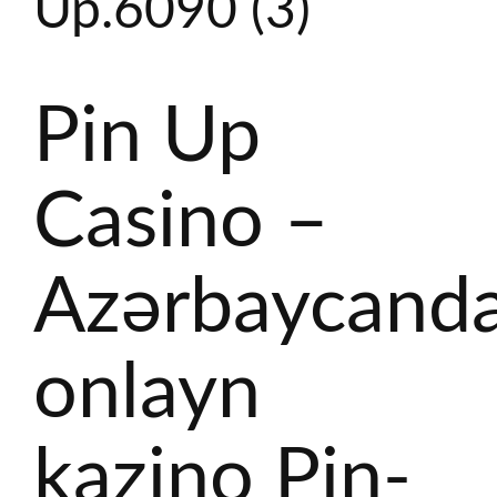
Up.6090 (3)
Pin Up
Casino –
Azərbaycand
onlayn
kazino Pin-