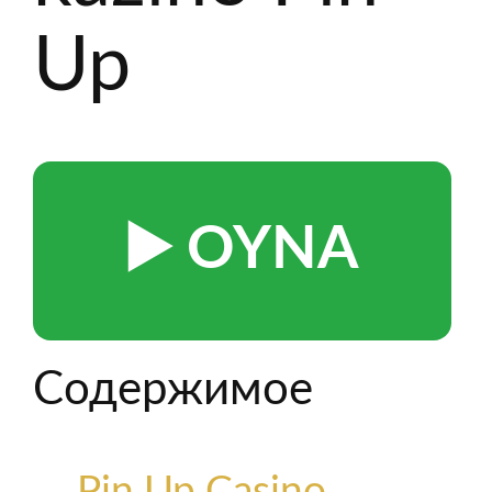
Up
▶️ OYNA
Содержимое
Pin Up Casino