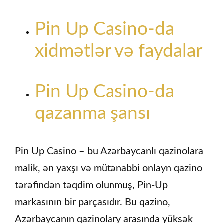
Pin Up Casino-da
xidmətlər və faydalar
Pin Up Casino-da
qazanma şansı
Pin Up Casino – bu Azərbaycanlı qazinolara
malik, ən yaxşı və mütənabbi onlayn qazino
tərəfindən təqdim olunmuş, Pin-Up
markasının bir parçasıdır. Bu qazino,
Azərbaycanın qazinolary arasında yüksək