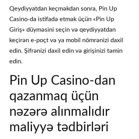
Qeydiyyatdan keçməkdan sonra, Pin Up
Casino-da istifadə etmək üçün «Pin Up
Giriş» düyməsini seçin və qeydiyyatdan
keçirən e-poçt və ya mobil nömrənizi daxil
edin. Şifrənizi daxil edin və girişinizi təmin
edin.
Pin Up Casino-dan
qazanmaq üçün
nəzərə alınmalıdır
maliyyə tədbirləri