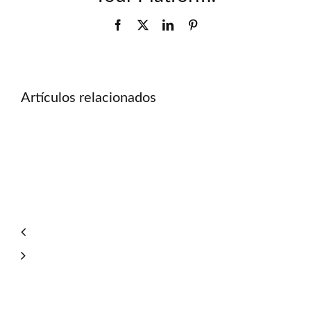
Facebook
X
LinkedIn
Pinterest
Casino
Artículos relacionados
Spinsy
France
exprience
Yepcasino
mobile
online
et
Polska
jeux
Yep
Rejestracja
sur
Casino
i
smartphone.2361
online